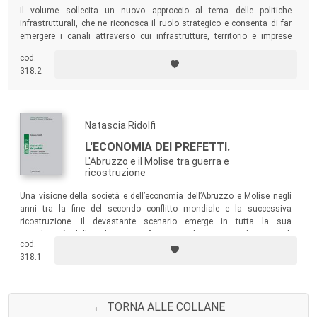
- nel caso in cui i pareri dei Revisori siano entrambi
Il volume sollecita un nuovo approccio al tema delle politiche
pienamente favorevoli, si procede alla pubblicazione; in casi
infrastrutturali, che ne riconosca il ruolo strategico e consenta di far
emergere i canali attraverso cui infrastrutture, territorio e imprese
diversi, all’adeguamento del lavoro in base alle osservazioni
possono contribuire sinergicamente al progresso economico.
formulate dai Revisori ed eventualmente dal Referente, cui
cod.
318.2
il lavoro stesso viene nuovamente sottoposto per una
verifica finale.
Coordinatore della Collana
: Prof. Michele A. Rea,
Natascia Ridolfi
Direttore del Dipartimento
L'ECONOMIA DEI PREFETTI.
L'Abruzzo e il Molise tra guerra e
ricostruzione
Comitato Scientifico della Collana
:
Area Economica
Una visione della società e dell’economia dell’Abruzzo e Molise negli
Prof. Domenico Scalera (Ordinario SECS-P/01 - Università
anni tra la fine del secondo conflitto mondiale e la successiva
ricostruzione. Il devastante scenario emerge in tutta la sua
del Sannio)
complessità dalle relazioni prefettizie e dai rapporti dei Generali
† Prof. Giovanni Anania (Ordinario SECS-P/02 - Università
cod.
dell’Arma dei Carabinieri, che offrono inediti e interessanti spunti di
318.1
della Calabria)
riflessione sulla struttura economica dell’Italia di quel periodo.
Prof. Cesare Pozzi (Ordinario SECS-P/06 - Università di
Foggia e LUISS)
← TORNA ALLE COLLANE
Area Aziendale