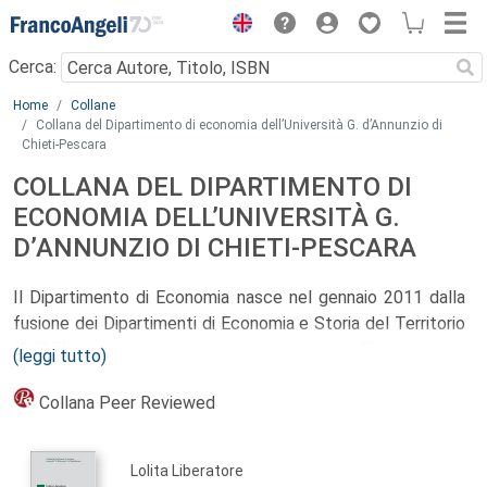
Menu
Cerca:
Main content
Home
Collane
Collana del Dipartimento di economia dell’Università G. d’Annunzio di
Chieti-Pescara
COLLANA DEL DIPARTIMENTO DI
ECONOMIA DELL’UNIVERSITÀ G.
D’ANNUNZIO DI CHIETI-PESCARA
Il Dipartimento di Economia nasce nel gennaio 2011 dalla
fusione dei Dipartimenti di Economia e Storia del Territorio
(DEST) e di Scienze Aziendali, Statistiche, Tecnologiche
(leggi tutto)
ed Ambientali (DASTA). Successivamente riceve afferenze
dai Dipartimenti di Metodi Quantitativi e Teoria Economica
Collana Peer Reviewed
(DMQTE) e di Scienze, portando il numero complessivo di
professori e ricercatori a 54 unità. In questa composizione
Lolita Liberatore
il Dipartimento viene ricostituito, nel luglio 2012, a norma