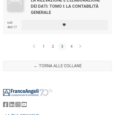
LA RILEVAZIONE E L'ELABORAZIONE
DEI DATI: TOMO I: LA CONTABILITÀ
GENERALE
cod.
460.17
1
2
3
4
← TORNA ALLE COLLANE
Footer