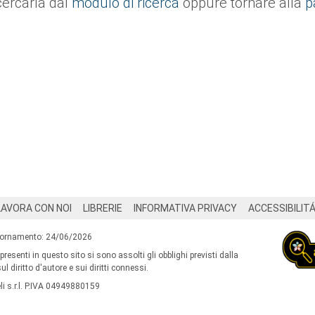
cercarla dal
modulo di ricerca
oppure tornare alla
p
LAVORA CON NOI
LIBRERIE
INFORMATIVA PRIVACY
ACCESSIBILIT
iornamento: 24/06/2026
 presenti in questo sito si sono assolti gli obblighi previsti dalla
l diritto d'autore e sui diritti connessi.
i s.r.l. P.IVA 04949880159