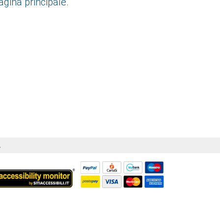
agina principale
.
Á