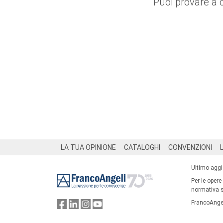
Puoi provare a 
Footer
LA TUA OPINIONE
CATALOGHI
CONVENZIONI
Ultimo agg
Per le opere
normativa su
FrancoAngel