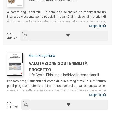
Sommario:
A partire dagli anni 2000 la comunità scientifica ha manifestato un
interesse crescente per le possibili modalità di impiego di materiali di
riciclo nel mondo delle costruzioni. La filiera della carta e del cartone,
in particolare, si è rivelata capace di contribuire con successo alla
Scopri di più
realizzazione di soluzioni costruttive innovative, ecocompatibili,
cod.
economiche e accessibili, in grado di concorrere efficacemente al
445.42
soddisfacimento dei dettami dello sviluppo sostenibile. Questo
volume offre al lettore una visione d’insieme sulle proprietà e le
opportunità d’uso del cartone in edilizia, illustrando alcuni casi
applicativi degni di nota prodotti in Europa negli ultimi 20 anni.
Autori:
Elena Fregonara
Titolo:
VALUTAZIONE SOSTENIBILITÀ
PROGETTO
Life Cycle Thinking e indirizzi internazionali
Sommario:
Pensato per gli studenti del corso di laurea magistrale in Architettura
per il progetto sostenibile, il testo può rivelarsi un valido supporto per
operatori del settore immobiliare che intendono acquisire conoscenze
di base intorno alle tematiche della valutazione della sostenibilità
Scopri di più
economica dei progetti di nuova costruzione/retrofit/recupero o riuso,
cod.
con particolare riguardo alla
1330.96
pianificazione/programmazione/analisi/controllo delle componenti di
costo.