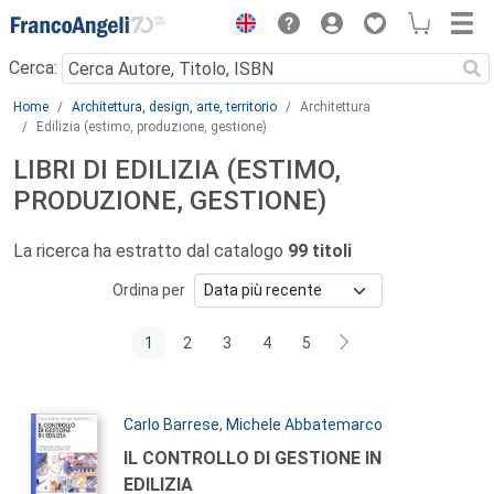
Menu
Cerca:
Main content
Home
Architettura, design, arte, territorio
Architettura
Edilizia (estimo, produzione, gestione)
LIBRI DI EDILIZIA (ESTIMO,
PRODUZIONE, GESTIONE)
La ricerca ha estratto dal catalogo
99 titoli
Ordina per
1
2
3
4
5
Autori:
Carlo Barrese
,
Michele Abbatemarco
Titolo:
IL CONTROLLO DI GESTIONE IN
EDILIZIA