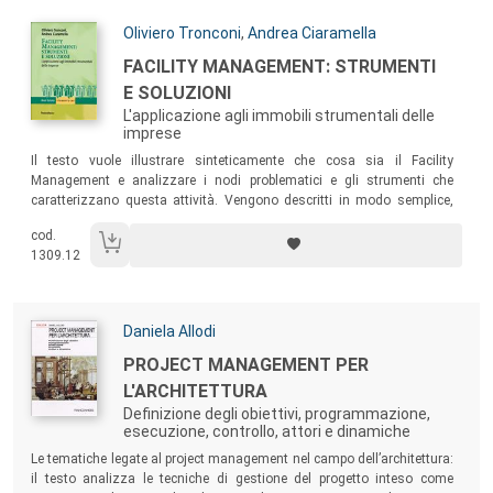
Autori:
Oliviero Tronconi
,
Andrea Ciaramella
Titolo:
FACILITY MANAGEMENT: STRUMENTI
E SOLUZIONI
L'applicazione agli immobili strumentali delle
imprese
Sommario:
Il testo vuole illustrare sinteticamente che cosa sia il Facility
Management e analizzare i nodi problematici e gli strumenti che
caratterizzano questa attività. Vengono descritti in modo semplice,
ma analitico, i problemi che occorre affrontare e superare per applicare
cod.
il Facility Management alle imprese o, meglio, agli immobili che queste
1309.12
utilizzano per svolgere la propria attività.
Autori:
Daniela Allodi
Titolo:
PROJECT MANAGEMENT PER
L'ARCHITETTURA
Definizione degli obiettivi, programmazione,
esecuzione, controllo, attori e dinamiche
Sommario:
Le tematiche legate al project management nel campo dell’architettura:
il testo analizza le tecniche di gestione del progetto inteso come