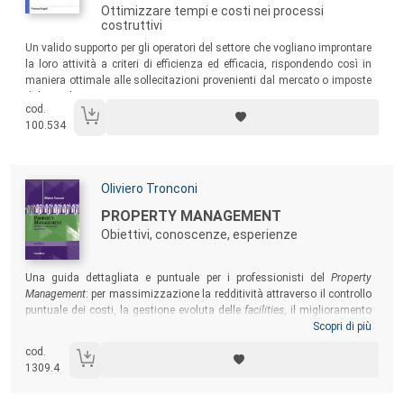
Ottimizzare tempi e costi nei processi
costruttivi
Sommario:
Un valido supporto per gli operatori del settore che vogliano improntare
la loro attività a criteri di efficienza ed efficacia, rispondendo così in
maniera ottimale alle sollecitazioni provenienti dal mercato o imposte
dal Legislatore.
cod.
100.534
Autori:
Oliviero Tronconi
Titolo:
PROPERTY MANAGEMENT
Obiettivi, conoscenze, esperienze
Sommario:
Una guida dettagliata e puntuale per i professionisti del
Property
Management
: per massimizzazione la redditività attraverso il controllo
puntuale dei costi, la gestione evoluta delle
facilities
, il miglioramento
del livello tecnico manutentivo, la gestione dei canoni di locazione.
Scopri di più
Fornisce una messe di esempi concreti, che consentono di valutare e
cod.
inquadrare le differenti problematiche senza perdere di vista il contesto
1309.4
reale in cui si è chiamati a operare.