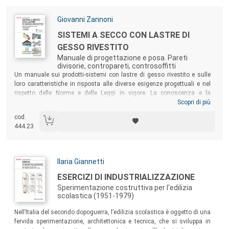
Autori:
Giovanni Zannoni
Titolo:
SISTEMI A SECCO CON LASTRE DI
GESSO RIVESTITO
Manuale di progettazione e posa. Pareti
divisorie, contropareti, controsoffitti
Sommario:
Un manuale sui prodotti-sistemi con lastre di gesso rivestito e sulle
loro caratteristiche in risposta alle diverse esigenze progettuali e nel
rispetto delle Norme e delle Leggi in vigore. La conoscenza e la
padronanza di questa tecnologia consentiranno agli operatori del
Scopri di più
settore di usufruire delle molteplici soluzioni disponibili, contribuendo
cod.
alla diffusione di tecnologie costruttive innovative applicabili a edifici
444.23
nuovi ed esistenti, con passi avanti nella qualità del costruire.
Autori:
Ilaria Giannetti
Titolo:
ESERCIZI DI INDUSTRIALIZZAZIONE
Sperimentazione costruttiva per l'edilizia
scolastica (1951-1979)
Sommario:
Nell’Italia del secondo dopoguerra, l’edilizia scolastica è oggetto di una
fervida sperimentazione, architettonica e tecnica, che si sviluppa in