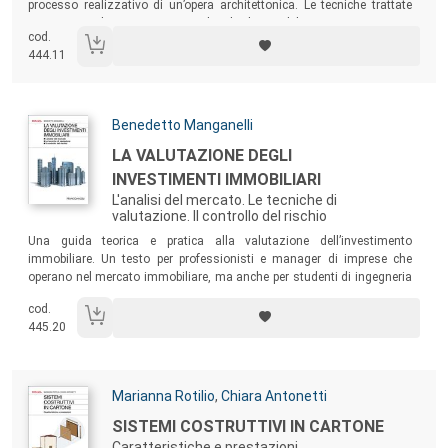
processo realizzativo di un’opera architettonica. Le tecniche trattate
consentono di gestire per tutto il ciclo di vita del progetto i parametri
cod.
fondamentali che determinano il successo di un intervento: i costi, i
444.11
tempi e la qualità.
Autori:
Benedetto Manganelli
Titolo:
LA VALUTAZIONE DEGLI
INVESTIMENTI IMMOBILIARI
L'analisi del mercato. Le tecniche di
valutazione. Il controllo del rischio
Sommario:
Una guida teorica e pratica alla valutazione dell’investimento
immobiliare. Un testo per professionisti e manager di imprese che
operano nel mercato immobiliare, ma anche per studenti di ingegneria
o architettura che vogliono approfondire lo studio del mercato
cod.
immobiliare e delle tecniche di supporto alle decisioni d’investimento in
445.20
ambito edilizio.
Autori:
Marianna Rotilio
,
Chiara Antonetti
Titolo:
SISTEMI COSTRUTTIVI IN CARTONE
Caratteristiche e prestazioni