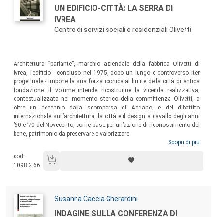
Titolo:
UN EDIFICIO-CITTÀ: LA SERRA DI
IVREA
Centro di servizi sociali e residenziali Olivetti
Sommario:
Architettura “parlante”, marchio aziendale della fabbrica Olivetti di
Ivrea, l’edificio - concluso nel 1975, dopo un lungo e controverso iter
progettuale - impone la sua forza iconica al limite della città di antica
fondazione. Il volume intende ricostruirne la vicenda realizzativa,
contestualizzata nel momento storico della committenza Olivetti, a
oltre un decennio dalla scomparsa di Adriano, e del dibattito
internazionale sull’architettura, la città e il design a cavallo degli anni
’60 e ’70 del Novecento, come base per un’azione di riconoscimento del
bene, patrimonio da preservare e valorizzare.
Scopri di più
cod.
1098.2.66
Autori:
Susanna Caccia Gherardini
Titolo:
INDAGINE SULLA CONFERENZA DI