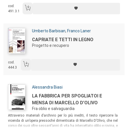
cod.
491.3.1
Autori:
Umberto Barbisan
,
Franco Laner
Titolo:
CAPRIATE E TETTI IN LEGNO
Progetto e recupero
cod.
444.3
Autori:
Alessandra Biasi
Titolo:
LA FABBRICA PER SPOGLIATOI E
MENSA DI MARCELLO D’OLIVO
Fra oblio e salvaguardia
Sommario:
Attraverso materiali d’archivio per lo più inediti, il testo ripercorre la
vicenda di un’opera pressoché dimenticata di Marcello D’Olivo, che nel
corso dei suoi oltre sessant’anni di vita ha intercettato oblio e rovina, e