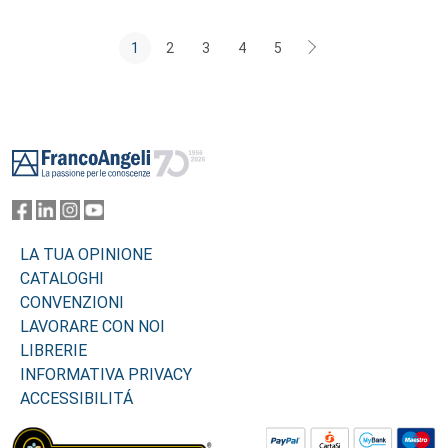
1
2
3
4
5
Footer
LA TUA OPINIONE
CATALOGHI
CONVENZIONI
LAVORARE CON NOI
LIBRERIE
INFORMATIVA PRIVACY
ACCESSIBILITÁ