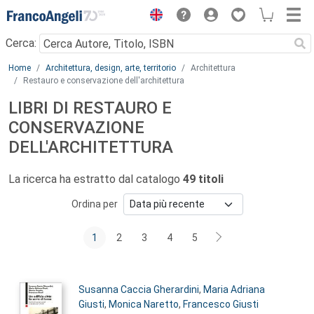
Menu
Cerca:
Main content
Home
Architettura, design, arte, territorio
Architettura
Restauro e conservazione dell'architettura
LIBRI DI RESTAURO E
CONSERVAZIONE
DELL'ARCHITETTURA
La ricerca ha estratto dal catalogo
49 titoli
Ordina per
1
2
3
4
5
Autori:
Susanna Caccia Gherardini
,
Maria Adriana
Giusti
,
Monica Naretto
,
Francesco Giusti