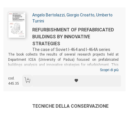
geografica e tematica.
Autori:
Angelo Bertolazzi
,
Giorgio Croatto
,
Umberto
Turrini
Titolo:
REFURBISHMENT OF PREFABRICATED
BUILDINGS BY INNOVATIVE
STRATEGIES
The case of Soviet I-464 and I-464A series
Sommario:
The book collects the results of several research projects held at
Department ICEA (University of Padua) focused on prefabricated
buildings analysis and innovative strategies for refurbishment. This
work aims to suggest a methodology leading to an analysis of
Scopri di più
prefabricated buildings, focusing especially on Soviet I-464 and I-464A
cod.
series (widely popular in former European socialist countries) enact a
445.35
sustainable refurbishment of the buildings. The volume is part of a
collection – within the “Edilizia” editorial series – dedicated to the
topics of prefabrication and building industrialization in the twentieth
century.
Autori:
Titolo:
TECNICHE DELLA CONSERVAZIONE