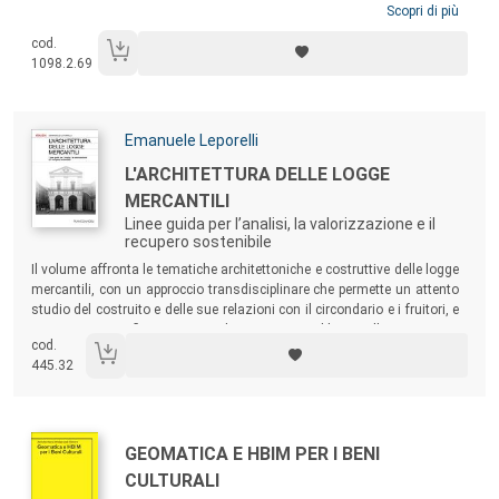
più recentemente imboccato un complesso quanto controverso
Scopri di più
percorso di patrimonializzazione che ci interroga oggi sui principi da
cod.
porre alla base delle scelte operative e sulle conoscenze su cui fondare
1098.2.69
il riconoscimento delle qualità da salvaguardare.
Autori:
Emanuele Leporelli
Titolo:
L'ARCHITETTURA DELLE LOGGE
MERCANTILI
Linee guida per l’analisi, la valorizzazione e il
recupero sostenibile
Sommario:
Il volume affronta le tematiche architettoniche e costruttive delle logge
mercantili, con un approccio transdisciplinare che permette un attento
studio del costruito e delle sue relazioni con il circondario e i fruitori, e
promuove una riflessione su tale patrimonio edilizio nella prospettiva
cod.
di un loro recupero e riuso sostenibile.
445.32
Autori:
Titolo:
GEOMATICA E HBIM PER I BENI
CULTURALI