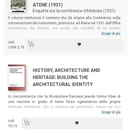
ATENE (1931)
Enquête sur la conférence d’Athènes (1931)
Sommario:
Il volume restituisce il contesto che dà origine alla Conferenza sulla
conservazione dei monumenti, promossa ad Atene nel 1931 dall’
Office
International des Musées
, ma anche alla socialità di un mondo
volutamente di élite che ruota intorno alla Società delle Nazioni e alle
Scopri di più
sue molteplici ramificazioni. La ricostruzione delle vicende del 1931, e
cod.
la trascrizione integrale dei contributi pubblicati due anni dopo, è
1098.2.79
l’occasione per sfatare una falsa credenza, che ha trasformato un
incontro tra esperti nell’origine di una genealogia e, cambiando il nome
in “Carta di Atene”, in una delle mitografie fondative del restauro.
Autori:
Titolo:
HISTORY, ARCHITECTURE AND
HERITAGE: BUILDING THE
ARCHITECTURAL IDENTITY
Sommario:
In concomitanza con la Rivoluzione francese prende forma l’idea di
una nazione in grado di trarre forza rigeneratrice dalla propria
memoria identitaria, che si esprime nel patrimonio, inteso nel suo
duplice significato materiale, come proprietà, e astratto, come idea di
Scopri di più
eredità storica. Fondati su ricerche originali, i dieci contributi raccolti in
cod.
questa pubblicazione interrogano i diversi approcci al patrimonio in
70.16
modo storico, metodologico e critico, muovendosi in un’ampia cornice