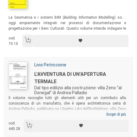
Sommario:
La Geomatica e i sistemi BIM (
Building Information Modelling
) sono
oggi ampiamente integrati nei processi di documentazione e
progettazione per i Beni Culturali. Questo volume intende indagare le
possibili sinergie tra queste discipline, in particolare nella loro
cod.
applicazione alle pratiche di tutela e valorizzazione del patrimonio
70.10
costruito, da cui l’espressione HBIM (
Historic Building Information
Modelling
).
Autori:
Livio Petriccione
Titolo:
L'AVVENTURA DI UN'APERTURA
TERMALE
Dal tipo edilizio alla costruzione: villa Zeno “al
Donegal” di Andrea Palladio
Sommario:
Il volume raccoglie tutti gli elementi utili per un contributo alla
conoscenza di un manufatto, che è opera architettonica certa di
Andrea Palladio, pubblicata ne
I Quattro Libri dell’Architettura
: villa Zeno
detta “Il Donegal”. L’opera offre spunti inediti di conoscenza, come
Scopri di più
fondamentale premessa propedeutica per l’eventuale recupero di tale
cod.
architettura palladiana, che è stata riconosciuta Patrimonio
445.28
dell’Umanità dell’UNESCO “Vicenza e le ville palladiane del Veneto”.