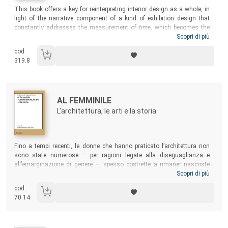
Sommario:
This book offers a key for reinterpreting interior design as a whole, in
light of the narrative component of a kind of exhibition design that
constantly addresses the measurement of
time
, which becomes the
founding variable to be dealt with on the level of a project. Commenting
Scopri di più
on the evolution of exhibition design, the volume outlines its future
cod.
sceneries, arising as an
unicum
from the perspective of the reflection
319.8
on the role and the developments of this interior design branch.
Autori:
Titolo:
AL FEMMINILE
L'architettura, le arti e la storia
Sommario:
Fino a tempi recenti, le donne che hanno praticato l’architettura non
sono state numerose – per ragioni legate alla diseguaglianza e
all’emarginazione di genere –, spesso costrette a rimaner nascoste
dietro a figure maschili, ritenute più rassicuranti. Ciò non significa che
Scopri di più
non siano esistite, anche in ruoli di primo piano. Questo libro vuole
cod.
raccontarne le storie, offrendo una panoramica su figure, ruoli ed
70.14
episodi in un ampio arco geografico e temporale, dalle “mastre
muratrici” dei cantieri romani in età moderna, alle donne nel Radical
Design italiano degli anni Sessanta e Settanta.