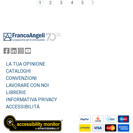
1
2
3
4
5
Footer
LA TUA OPINIONE
CATALOGHI
CONVENZIONI
LAVORARE CON NOI
LIBRERIE
INFORMATIVA PRIVACY
ACCESSIBILITÁ