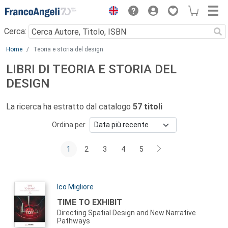
Menu
Cerca:
Main content
Home
Teoria e storia del design
LIBRI DI TEORIA E STORIA DEL
DESIGN
La ricerca ha estratto dal catalogo
57 titoli
Ordina per
1
2
3
4
5
Autori:
Ico Migliore
Titolo:
TIME TO EXHIBIT
Directing Spatial Design and New Narrative
Pathways