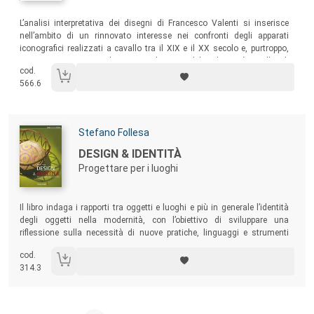
Sommario:
L’analisi interpretativa dei disegni di Francesco Valenti si inserisce
nell’ambito di un rinnovato interesse nei confronti degli apparati
iconografici realizzati a cavallo tra il XIX e il XX secolo e, purtroppo,
ancora oggi poco valorizzati. Obiettivo del volume è quello di
cod.
dimostrare l’importanza di tali documenti che testimoniano il modo di
566.6
rappresentare tipico dell’epoca relativamente ai contenuti sia tecnici
che espressivi.
Autori:
Stefano Follesa
Titolo:
DESIGN & IDENTITÀ
Progettare per i luoghi
Sommario:
Il libro indaga i rapporti tra oggetti e luoghi e più in generale l’identità
degli oggetti nella modernità, con l’obiettivo di sviluppare una
riflessione sulla necessità di nuove pratiche, linguaggi e strumenti
progettuali che salvaguardino e promuovano le diversità culturali e il
cod.
saper fare dei nostri territori.
314.3