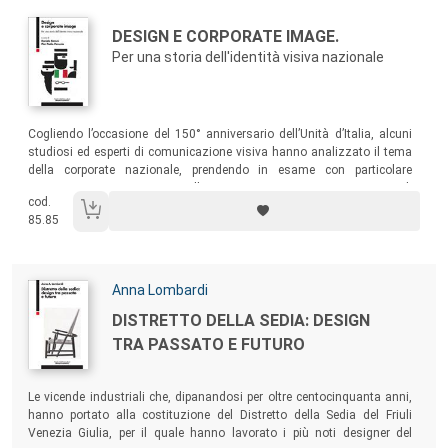
Autori:
Titolo:
DESIGN E CORPORATE IMAGE.
Per una storia dell'identità visiva nazionale
Sommario:
Cogliendo l’occasione del 150° anniversario dell’Unità d’Italia, alcuni
studiosi ed esperti di comunicazione visiva hanno analizzato il tema
della corporate nazionale, prendendo in esame con particolare
attenzione quei settori in cui l’«immagine» emerge in un contesto di
cod.
valori iconografici, siano essi di origine popolare sia emanazione della
85.85
tradizione colta.
Autori:
Anna Lombardi
Titolo:
DISTRETTO DELLA SEDIA: DESIGN
TRA PASSATO E FUTURO
Sommario:
Le vicende industriali che, dipanandosi per oltre centocinquanta anni,
hanno portato alla costituzione del Distretto della Sedia del Friuli
Venezia Giulia, per il quale hanno lavorato i più noti designer del