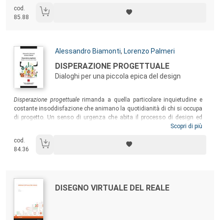
passato e del presente, da Vico Magistretti a Paola Navone, da Ilmari
cod.
Tapiovaara a Setsu Ito.
85.88
Autori:
Alessandro Biamonti
,
Lorenzo Palmeri
Titolo:
DISPERAZIONE PROGETTUALE
Dialoghi per una piccola epica del design
Sommario:
Disperazione progettuale
rimanda a quella particolare inquietudine e
costante insoddisfazione che animano la quotidianità di chi si occupa
di progetto. Un senso di urgenza che abita il processo di design ed
esige una soluzione creativa che, quando si rivela felice, lascia un
Scopri di più
sorprendente sapore di meraviglia nel progettista e nell’utente. Il libro
cod.
non vuole essere un manuale, quanto uno strumento vivo per
84.36
progettisti, che generi un’interazione attiva e personale.
Autori:
Titolo:
DISEGNO VIRTUALE DEL REALE