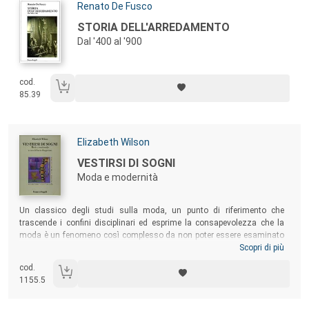
Autori:
Renato De Fusco
Titolo:
STORIA DELL'ARREDAMENTO
Dal '400 al '900
cod.
85.39
Autori:
Elizabeth Wilson
Titolo:
VESTIRSI DI SOGNI
Moda e modernità
Sommario:
Un classico degli studi sulla moda, un punto di riferimento che
trascende i confini disciplinari ed esprime la consapevolezza che la
moda è un fenomeno così complesso da non poter essere esaminato
in un’unica prospettiva. Uno sguardo sulla moda a tutto tondo: dai
Scopri di più
dati storici al commento su fatti di costume di varie epoche, dai
cod.
richiami artistici all’indagine dei legami tra la moda e alcune categorie
1155.5
classiche della sociologia come il genere, l’identità e la classe sociale.