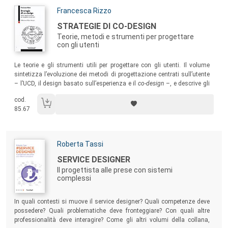
Autori:
Francesca Rizzo
Titolo:
STRATEGIE DI CO-DESIGN
Teorie, metodi e strumenti per progettare
con gli utenti
Sommario:
Le teorie e gli strumenti utili per progettare con gli utenti. Il volume
sintetizza l’evoluzione dei metodi di progettazione centrati sull’utente
– l’UCD, il design basato sull’esperienza e il
co-design
–, e descrive gli
strumenti di design specifici messi a punto per il coinvolgimento degli
cod.
utenti finali nei processi di progettazione.
85.67
Autori:
Roberta Tassi
Titolo:
SERVICE DESIGNER
Il progettista alle prese con sistemi
complessi
Sommario:
In quali contesti si muove il service designer? Quali competenze deve
possedere? Quali problematiche deve fronteggiare? Con quali altre
professionalità deve interagire? Come gli altri volumi della collana,