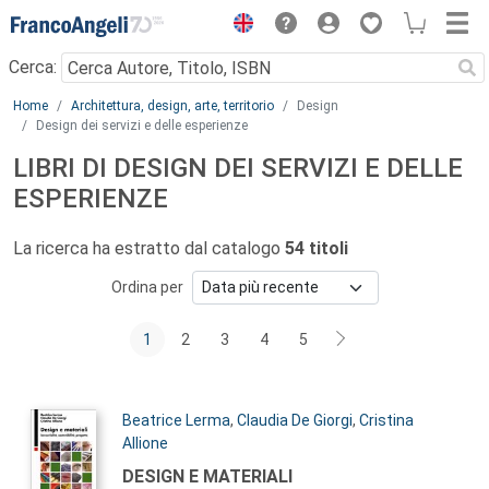
Menu
Cerca:
Main content
Home
Architettura, design, arte, territorio
Design
Design dei servizi e delle esperienze
LIBRI DI DESIGN DEI SERVIZI E DELLE
ESPERIENZE
La ricerca ha estratto dal catalogo
54 titoli
Ordina per
1
2
3
4
5
Autori:
Beatrice Lerma
,
Claudia De Giorgi
,
Cristina
Allione
Titolo:
DESIGN E MATERIALI