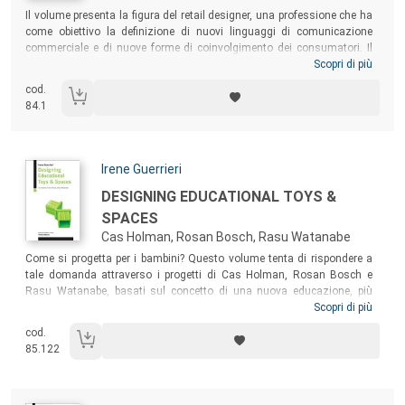
Sommario:
Il volume presenta la figura del retail designer, una professione che ha
come obiettivo la definizione di nuovi linguaggi di comunicazione
commerciale e di nuove forme di coinvolgimento dei consumatori. Il
libro presenta: uno spaccato sulla conoscenza del mercato
Scopri di più
(motivazioni dei consumatori, competitors, valori del brand, influenze
cod.
culturali); le regole fondamentali per una corretta progettazione degli
84.1
spazi retail; l’analisi di due categorie di spazi retail: un retail store
monomarca (il Diesel store di New Bond st. a Londra) e un department
store (Selfridges a Birmingham).
Autori:
Irene Guerrieri
Titolo:
DESIGNING EDUCATIONAL TOYS &
SPACES
Cas Holman, Rosan Bosch, Rasu Watanabe
Sommario:
Come si progetta per i bambini? Questo volume tenta di rispondere a
tale domanda attraverso i progetti di Cas Holman, Rosan Bosch e
Rasu Watanabe, basati sul concetto di una nuova educazione, più
libera e autonoma. Un approccio all’argomento in termini globali – date
Scopri di più
le loro diverse provenienze geografiche –, che non trascura altre figure
cod.
storiche iconiche, sia in ambito progettuale sia pedagogico. Una
85.122
lettura accompagnata da immagini coinvolgenti, destinata a
progettisti, educatori e chiunque abbia a che fare con il fantastico
mondo dei bambini in termini di giochi e spazi.