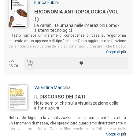
Autori:
Enrica Fubini
Titolo:
ERGONOMIA ANTROPOLOGICA (VOL.
1)
La variabilità umana nelle interazioni uomo-
sistemi tecnologici
Sommario:
Il testo fornisce un insieme di conoscenze di base sull’ergonomia
partendo da un approccio di tipo “classico”, ma aggiornato in funzione
della notevole evoluzione della disciplina negli ultimi anni, che ha dato
vita a una cultura progettuale centrata sull’utente e finalizzata al
Scopri di più
miglioramento del benessere e della qualità. Il libro si rivolge pertanto a
cod.
tutte le persone professionalmente impegnate nella progettazione di
85.70.1
sistemi di lavoro e di vita, interessate ai vari aspetti dell’interazione
dell’uomo con l’ambiente costruito.
Autori:
Valentina Manchia
Titolo:
IL DISCORSO DEI DATI
Note semiotiche sulla visualizzazione delle
informazioni
Sommario:
Nell’era dei big data la visualizzazione delle informazioni è diventata
un fenomeno di massa, che spesso però guardiamo distrattamente o
non vediamo affatto. Questo libro vuole porre l’attenzione sulle
specifiche modalità di messa in discorso dei dati in esempi anche
Scopri di più