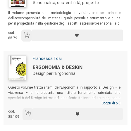
Sensorialità, sostenibilità, progetto
Sommario:
Il volume presenta una metodologia di valutazione sensoriale e
dell’ecocompatibilità dei materiali quale possibile strumento e guida
per il progettista nella gestione degli aspetti espressivo-sensoriali e di
sostenibilità ambientale del prodotto. Uno strumento di lettura
cod.
multicriteria delle prestazioni sensoriali e ambientali dei materiali,
85.79
adattabile in relazione ai diversi contesti culturali.
Autori:
Francesca Tosi
Titolo:
ERGONOMIA & DESIGN
Design per l'Ergonomia
Sommario:
Questo volume tratta i temi dell’Ergonomia in rapporto al Design – e
viceversa – e ne presenta una lettura fortemente orientata alla
specificità del Design inteso nel significato italiano del termine, ossia
nelle sue diverse declinazioni di Design del prodotto (fisico e virtuale),
Scopri di più
degli interni, della comunicazione, della moda, basato sulla sintesi
cod.
progettuale di conoscenze e competenze umanistiche, artistiche,
85.109
tecnologiche e delle scienze sociali.