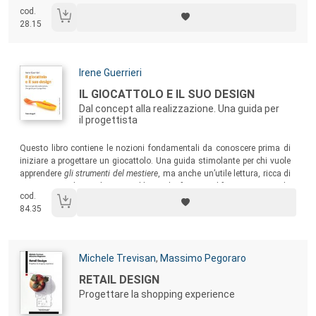
anche questo è una guida a una delle professioni digitali del futuro,
cod.
raccontata da una delle più affermate protagoniste.
28.15
Autori:
Irene Guerrieri
Titolo:
IL GIOCATTOLO E IL SUO DESIGN
Dal concept alla realizzazione. Una guida per
il progettista
Sommario:
Questo libro contiene le nozioni fondamentali da conoscere prima di
iniziare a progettare un giocattolo. Una guida stimolante per chi vuole
apprendere
gli strumenti del mestiere
, ma anche un’utile lettura, ricca di
spunti originali, per chiunque abbia a che fare con il fantastico mondo
cod.
dei bambini e dell’educazione.
84.35
Autori:
Michele Trevisan
,
Massimo Pegoraro
Titolo:
RETAIL DESIGN
Progettare la shopping experience