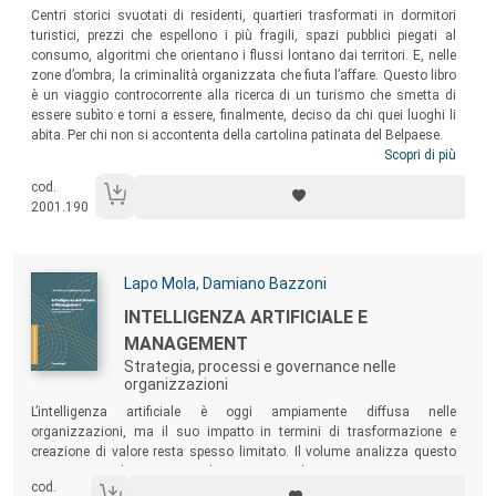
Centri storici svuotati di residenti, quartieri trasformati in dormitori
turistici, prezzi che espellono i più fragili, spazi pubblici piegati al
consumo, algoritmi che orientano i flussi lontano dai territori. E, nelle
zone d’ombra, la criminalità organizzata che fiuta l’affare. Questo libro
è un viaggio controcorrente alla ricerca di un turismo che smetta di
essere subìto e torni a essere, finalmente, deciso da chi quei luoghi li
abita. Per chi non si accontenta della cartolina patinata del Belpaese.
Scopri di più
cod.
2001.190
Autori:
Lapo Mola
,
Damiano Bazzoni
Titolo:
INTELLIGENZA ARTIFICIALE E
MANAGEMENT
Strategia, processi e governance nelle
organizzazioni
Sommario:
L’intelligenza artificiale è oggi ampiamente diffusa nelle
organizzazioni, ma il suo impatto in termini di trasformazione e
creazione di valore resta spesso limitato. Il volume analizza questo
scarto tra adozione tecnologica e cambiamento organizzativo,
cod.
proponendo una lettura che colloca l’AI all’interno del più ampio