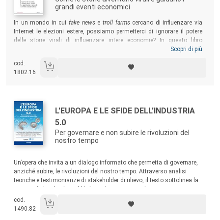
grandi eventi economici
Sommario:
In un mondo in cui
fake news
e
troll farms
cercano di influenzare via
Internet le elezioni estere, possiamo permetterci di ignorare il potere
delle storie virali di influenzare intere economie? In questo libro
straordinario Robert Shiller – l’economista vincitore del premio Nobel e
Scopri di più
autore del bestseller
Euforia irrazionale
(che anticipò la Grande Crisi del
cod.
2007) – propone una nuova visione dell’economia e dei cambiamenti
1802.16
economici. Il libro è stato nominato “Libro dell’anno” sia dal
Financial
Times
che dall’
Economist
.
Autori:
Titolo:
L'EUROPA E LE SFIDE DELL’INDUSTRIA
5.0
Per governare e non subire le rivoluzioni del
nostro tempo
Sommario:
Un’opera che invita a un dialogo informato che permetta di governare,
anziché subire, le rivoluzioni del nostro tempo. Attraverso analisi
teoriche e testimonianze di stakeholder di rilievo, il testo sottolinea la
necessità di politiche pubbliche inclusive, capaci di governare
l’innovazione senza soffocarne il potenziale, sostenendo un modello di
cod.
sviluppo europeo umano-centrico.
1490.82