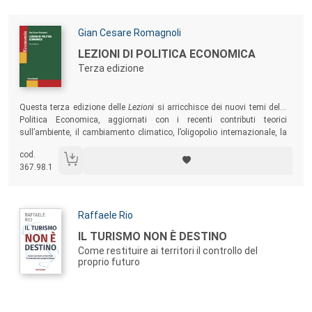
Autori:
Gian Cesare Romagnoli
Titolo:
LEZIONI DI POLITICA ECONOMICA
Terza edizione
Sommario:
Questa terza edizione delle
Lezioni
si arricchisce dei nuovi temi della
Politica Economica, aggiornati con i recenti contributi teorici
sull’ambiente, il cambiamento climatico, l’oligopolio internazionale, la
politica monetaria non convenzionale, la dedollarizzazione,
cod.
l’intelligenza artificiale.
367.98.1
Autori:
Raffaele Rio
Titolo:
IL TURISMO NON È DESTINO
Come restituire ai territori il controllo del
proprio futuro
Sommario: