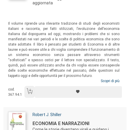
aggiornata
Sommario:
Il volume riprende una rilevante tradizione di studi degli economisti
italiani e racconta, per fatti stilizzati, l’evoluzione dell’economia
italiana dal dopoguerra ad oggi, mostrando i problemi che si sono
manifestati nei vari periodi e le scelte di politica economica che sono
state adottate. Il libro è pensato per studenti di Economia e di altre
lauree e può essere utile a chi voglia comprendere il funzionamento di
un sistema economico senza passare attraverso strumenti
“sofisticati” e spesso ostici per il lettore non specializzato. Il testo,
quindi, può essere utilizzato anche da chi voglia essere consapevole
delle scelte economiche effettuate nel passato, delle questioni sul
tappeto oggi e delle opportunità per il prossimo futuro.
Scopri di più
cod.
367.94.1
Autori:
Robert J. Shiller
Titolo:
ECONOMIA E NARRAZIONI
Come le storie diventano virali e guidano i