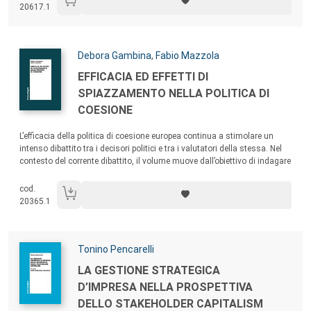
20617.1
percorso di trasformazione digitale.
Autori:
Debora Gambina
,
Fabio Mazzola
Titolo:
EFFICACIA ED EFFETTI DI
SPIAZZAMENTO NELLA POLITICA DI
COESIONE
Sommario:
L’efficacia della politica di coesione europea continua a stimolare un
intenso dibattito tra i decisori politici e tra i valutatori della stessa. Nel
contesto del corrente dibattito, il volume muove dall’obiettivo di indagare
alcune delle potenziali cause di limitata efficacia della politica di
coesione nel caso italiano che sono particolarmente legate ad effetti di
cod.
spiazzamento che tale politica può innescare.
20365.1
Autori:
Tonino Pencarelli
Titolo:
LA GESTIONE STRATEGICA
D’IMPRESA NELLA PROSPETTIVA
DELLO STAKEHOLDER CAPITALISM