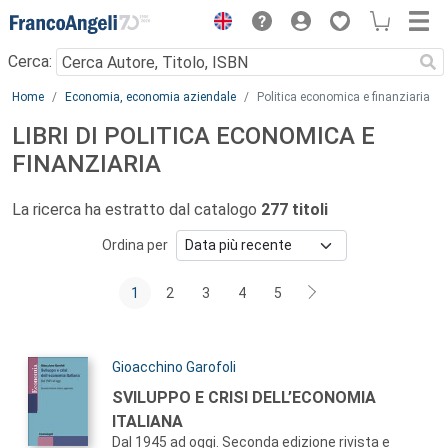
Menu
Cerca:
Main content
Home
Economia, economia aziendale
Politica economica e finanziaria
LIBRI DI POLITICA ECONOMICA E
FINANZIARIA
La ricerca ha estratto dal catalogo
277 titoli
Ordina per
1
2
3
4
5
Autori:
Gioacchino Garofoli
Titolo:
SVILUPPO E CRISI DELL’ECONOMIA
ITALIANA
Dal 1945 ad oggi. Seconda edizione rivista e