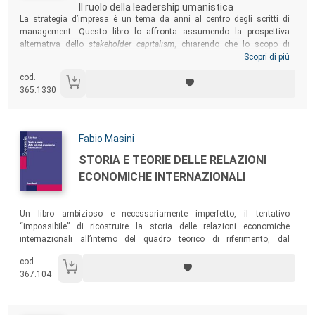
Il ruolo della leadership umanistica
Sommario:
La strategia d’impresa è un tema da anni al centro degli scritti di
management. Questo libro lo affronta assumendo la prospettiva
alternativa dello
stakeholder capitalism
, chiarendo che lo scopo di
un’impresa responsabile verso gli stakeholder deve essere non solo il
Scopri di più
profitto, ma il valore condiviso. Il volume illustra inoltre il ruolo della
cod.
leadership umanistica nell’agire delle organizzazioni orientate al
365.1330
capitalismo degli stakeholder. Un testo per studenti, ricercatori e
manager interessati ad approfondire i temi della strategia e della
leadership, argomenti che, nonostante siano tra i più studiati,
necessitano ancora di ulteriori approfondimenti.
Autori:
Fabio Masini
Titolo:
STORIA E TEORIE DELLE RELAZIONI
ECONOMICHE INTERNAZIONALI
Sommario:
Un libro ambizioso e necessariamente imperfetto, il tentativo
“impossibile” di ricostruire la storia delle relazioni economiche
internazionali all’interno del quadro teorico di riferimento, dal
Settecento ai giorni nostri, raccontando l’intreccio fra eventi, teorie
cod.
economiche e scelte politiche.
367.104