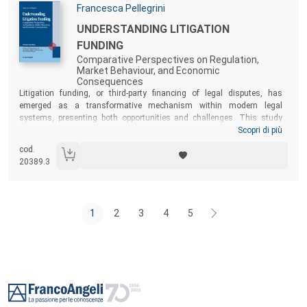
Autori:
Francesca Pellegrini
Titolo:
UNDERSTANDING LITIGATION
FUNDING
Comparative Perspectives on Regulation,
Market Behaviour, and Economic
Consequences
Sommario:
Litigation funding, or third-party financing of legal disputes, has
emerged as a transformative mechanism within modern legal
systems, presenting both opportunities and challenges. This study
provides a detailed exploration of litigation funding across key
Scopri di più
jurisdictions, including the European Union, United Kingdom, United
cod.
States, and Asia-Pacific, with an emphasis on regulatory frameworks,
20389.3
market behaviours, and economic implications. By integrating legal
analysis with comparative perspectives, this work offers valuable
insights for scholars, practitioners, and policymakers seeking to
understand the complexities of litigation funding and its broader
1
2
3
4
5
implications for the legal order.
Footer