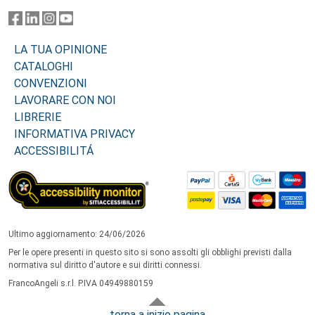
LA TUA OPINIONE
CATALOGHI
CONVENZIONI
LAVORARE CON NOI
LIBRERIE
INFORMATIVA PRIVACY
ACCESSIBILITÁ
Ultimo aggiornamento: 24/06/2026
Per le opere presenti in questo sito si sono assolti gli obblighi previsti dalla
normativa sul diritto d'autore e sui diritti connessi.
FrancoAngeli s.r.l. P.IVA 04949880159
torna a inizio pagina