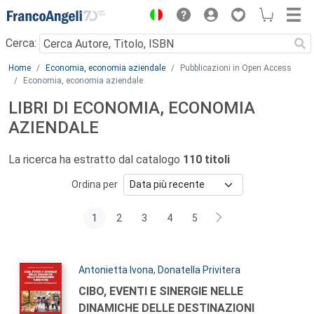
Menu
Cerca:
Main content
Home
Economia, economia aziendale
Pubblicazioni in Open Access
Economia, economia aziendale
LIBRI DI ECONOMIA, ECONOMIA
AZIENDALE
La ricerca ha estratto dal catalogo
110 titoli
Ordina per
1
2
3
4
5
Autori:
Antonietta Ivona
,
Donatella Privitera
Titolo:
CIBO, EVENTI E SINERGIE NELLE
DINAMICHE DELLE DESTINAZIONI