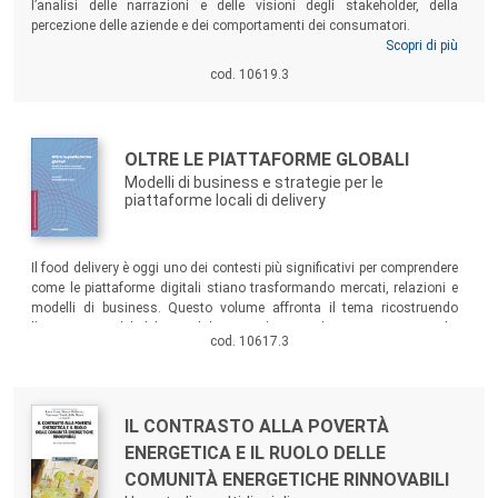
l’analisi delle narrazioni e delle visioni degli stakeholder, della
percezione delle aziende e dei comportamenti dei consumatori.
Scopri di più
cod. 10619.3
Autori:
Titolo:
OLTRE LE PIATTAFORME GLOBALI
Modelli di business e strategie per le
piattaforme locali di delivery
Sommario:
Il food delivery è oggi uno dei contesti più significativi per comprendere
come le piattaforme digitali stiano trasformando mercati, relazioni e
modelli di business. Questo volume affronta il tema ricostruendo
l’ecosistema del delivery dal punto di vista dei consumatori e dei
cod. 10617.3
ristoratori.
Autori:
Titolo:
IL CONTRASTO ALLA POVERTÀ
ENERGETICA E IL RUOLO DELLE
COMUNITÀ ENERGETICHE RINNOVABILI