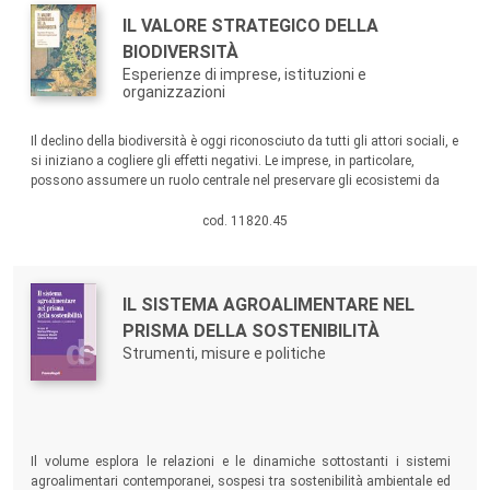
Autori:
Titolo:
IL VALORE STRATEGICO DELLA
BIODIVERSITÀ
Esperienze di imprese, istituzioni e
organizzazioni
Sommario:
Il declino della biodiversità è oggi riconosciuto da tutti gli attori sociali, e
si iniziano a cogliere gli effetti negativi. Le imprese, in particolare,
possono assumere un ruolo centrale nel preservare gli ecosistemi da
cui dipendono e sui quali generano impatti. Questo volume si inserisce
in questo dibattito attraverso l’analisi di venticinque casi di
cod. 11820.45
organizzazioni che hanno sviluppato strategie di management della
biodiversità.
Autori:
Titolo:
IL SISTEMA AGROALIMENTARE NEL
PRISMA DELLA SOSTENIBILITÀ
Strumenti, misure e politiche
Sommario:
Il volume esplora le relazioni e le dinamiche sottostanti i sistemi
agroalimentari contemporanei, sospesi tra sostenibilità ambientale ed