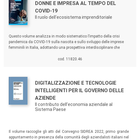
Autori:
Titolo:
DONNE E IMPRESA AL TEMPO DEL
COVID-19
Il ruolo dell'ecosistema imprenditoriale
Sommario:
Questo volume analizza in modo sistematico l’impatto della crisi
pandemica da COVID-19 sulla nascita e sullo sviluppo delle imprese
femminili in Italia, adottando una prospettiva interdisciplinare che
integra profili giuridici, economici e territoriali.
cod. 11820.46
Autori:
Titolo:
DIGITALIZZAZIONE E TECNOLOGIE
INTELLIGENTI PER IL GOVERNO DELLE
AZIENDE
Il contributo dell’economia aziendale al
Sistema Paese
Sommario:
Il volume raccoglie gli atti del Convegno SIDREA 2022, primo grande
appuntamento in presenza della comunità degli aziendalisti italiani nel