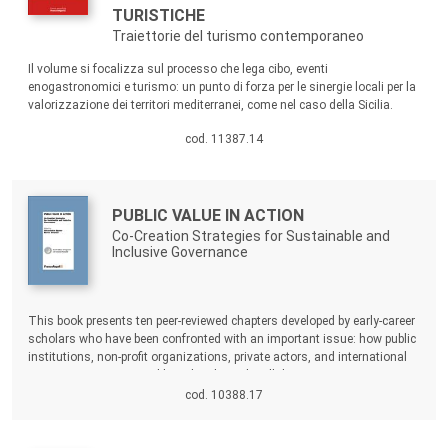
TURISTICHE
Traiettorie del turismo contemporaneo
Sommario:
Il volume si focalizza sul processo che lega cibo, eventi
enogastronomici e turismo: un punto di forza per le sinergie locali per la
valorizzazione dei territori mediterranei, come nel caso della Sicilia.
cod. 11387.14
Autori:
Titolo:
PUBLIC VALUE IN ACTION
Co-Creation Strategies for Sustainable and
Inclusive Governance
Sommario:
This book presents ten peer-reviewed chapters developed by early-career
scholars who have been confronted with an important issue: how public
institutions, non-profit organizations, private actors, and international
organizations create public value through collaboration. It examines
cocreation dynamics across various sectors, including social services,
cod. 10388.17
local utilities, healthcare, higher education, and inner-area development.