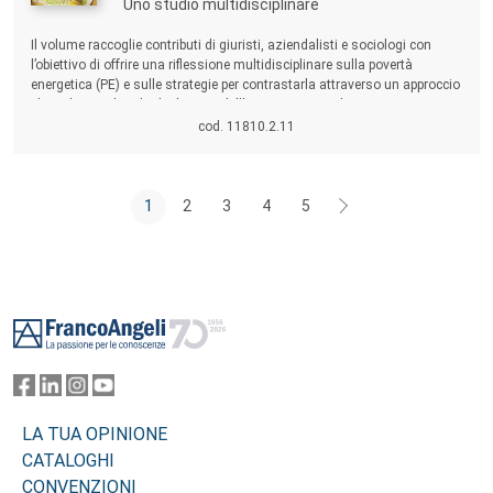
Uno studio multidisciplinare
Sommario:
Il volume raccoglie contributi di giuristi, aziendalisti e sociologi con
l’obiettivo di offrire una riflessione multidisciplinare sulla povertà
energetica (PE) e sulle strategie per contrastarla attraverso un approccio
che valorizzi il ruolo degli attori dell’economia sociale.
cod. 11810.2.11
1
2
3
4
5
Footer
LA TUA OPINIONE
CATALOGHI
CONVENZIONI