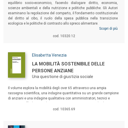
equilibrio socio-economico, facendo dialogare diritto, economia,
scienze ambientali e della nutrizione e politiche pubbliche. Gli Autori
esaminano la regolazione del comparto, il fondamento costituzionale
del diritto al cibo, il ruolo della spesa pubblica nella transizione
ecologica e le politiche di contrasto allo spreco alimentare.
Scopri di più
cod. 10320.12
Autori:
Elisabetta Venezia
Titolo:
LA MOBILITÀ SOSTENIBILE DELLE
PERSONE ANZIANE
Una questione di giustizia sociale
Sommario:
Il volume esplora la mobilità degli over 65 attraverso una ampia
rassegna scientifica, una indagine quantitativa su un grande campione
di anziani e una indagine qualitativa con amministratori, tecnici e
operatori. Offre linee guida operative e suggerimenti per politiche
integrate per Comuni, Regioni, gestori del trasporto pubblico e decisori
cod. 10365.69
pubblici.