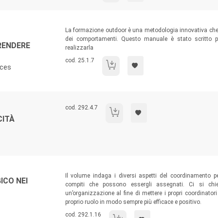
Sommario:
La formazione outdoor è una metodologia innovativa che
dei comportamenti. Questo manuale è stato scritto pe
RENDERE
realizzarla
Codice libro:
cod. 25.1.7
Formazione outdoor: apprendere dall'espe
ices
Codice libro:
cod. 292.4.7
La promozione delle capacità personali
CITÀ
Sommario:
Il volume indaga i diversi aspetti del coordinamento pe
ICO NEI
compiti che possono essergli assegnati. Ci si chied
un’organizzazione al fine di mettere i propri coordinator
proprio ruolo in modo sempre più efficace e positivo.
Codice libro:
cod. 292.1.16