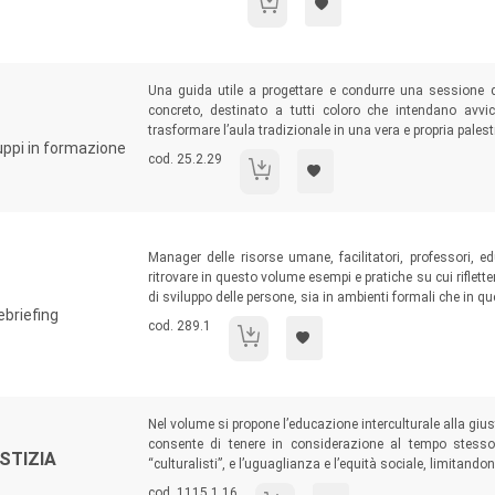
Il coordinamento pedagogico nei servizi
Sommario:
Una guida utile a progettare e condurre una sessione 
concreto, destinato a tutti coloro che intendano avv
trasformare l’aula tradizionale in una vera e propria pales
ruppi in formazione
Codice libro:
cod. 25.2.29
Il Group Coaching
Sommario:
Manager delle risorse umane, facilitatori, professori, e
ritrovare in questo volume esempi e pratiche su cui riflette
di sviluppo delle persone, sia in ambienti formali che in que
ebriefing
Codice libro:
cod. 289.1
Experiential learning
Sommario:
Nel volume si propone l’educazione interculturale alla giu
consente di tenere in considerazione al tempo stesso 
STIZIA
“culturalisti”, e l’uguaglianza e l’equità sociale, limitan
Codice libro:
cod. 1115.1.16