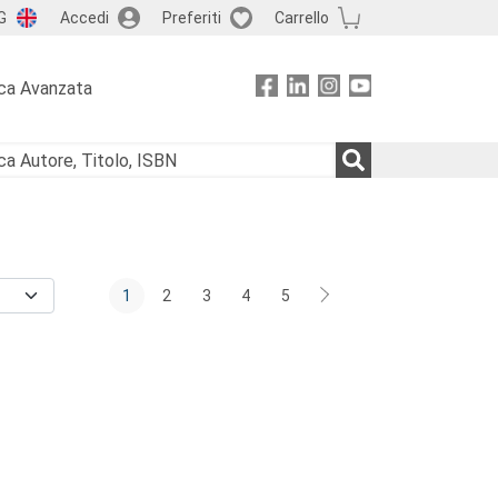
G
Accedi
Preferiti
Carrello
ca Avanzata
1
2
3
4
5