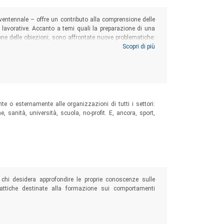
ventennale – offre un contributo alla comprensione delle
 lavorative. Accanto a temi quali la preparazione di una
ione delle obiezioni, sono affrontate nuove problematiche:
e mentre si insegna; come gestire situazioni di conflitto,
Scopri di più
 o esternamente alle organizzazioni di tutti i settori:
, sanità, università, scuola, no-profit. E, ancora, sport,
 chi desidera approfondire le proprie conoscenze sulle
dattiche destinate alla formazione sui comportamenti
cosociali