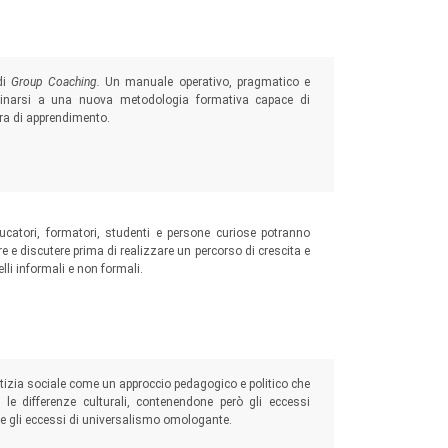
 socioeducativi
di
Group Coaching.
Un manuale operativo, pragmatico e
icinarsi a una nuova metodologia formativa capace di
tra di apprendimento.
ducatori, formatori, studenti e persone curiose potranno
re e discutere prima di realizzare un percorso di crescita e
lli informali e non formali.
stizia sociale come un approccio pedagogico e politico che
le differenze culturali, contenendone però gli eccessi
done gli eccessi di universalismo omologante.