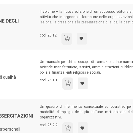
Sommario:
Il volume – la nuova edizione di un successo editoriale 
attività che impegnano il formatore nelle organizzazioni
E DEGLI
lezione, la creazione e la presentazione di slide, la gest
come gestire l’ansia e il tempo; l’atteggiamento da tener
ecc.
Codice libro:
cod. 25.12
La lezione nella formazione degli adulti
Sommario:
Un manuale per chi si occupa di formazione internamente
aziende manifatturiere, servizi, amministrazioni pubbliche
polizia, finanza, enti religiosi e sociali.
i qualità
Codice libro:
cod. 25.1.1
Facilitare l'apprendere
Sommario:
Un quadro di riferimento concettuale ed operativo per
modalità d'impiego delle più diffuse metodologie di
ESERCITAZIONI
organizzativi.
Codice libro:
cod. 25.2.2
Role playing, autocasi ed esercitazioni psi
rpersonali