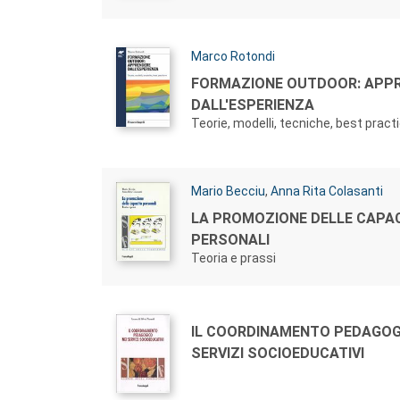
Autori:
Marco Rotondi
Titolo:
FORMAZIONE OUTDOOR: APP
DALL'ESPERIENZA
Teorie, modelli, tecniche, best pract
Autori:
Mario Becciu
,
Anna Rita Colasanti
Titolo:
LA PROMOZIONE DELLE CAPA
PERSONALI
Teoria e prassi
Autori:
Titolo:
IL COORDINAMENTO PEDAGOG
SERVIZI SOCIOEDUCATIVI