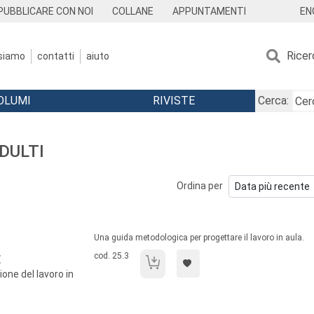
EN
PUBBLICARE CON NOI
COLLANE
APPUNTAMENTI
Ricer
 siamo
contatti
aiuto
OLUMI
RIVISTE
Cerca:
ADULTI
Ordina per
Sommario:
Una guida metodologica per progettare il lavoro in aula.
Codice libro:
cod. 25.3
E
Progettare la formazione
one del lavoro in