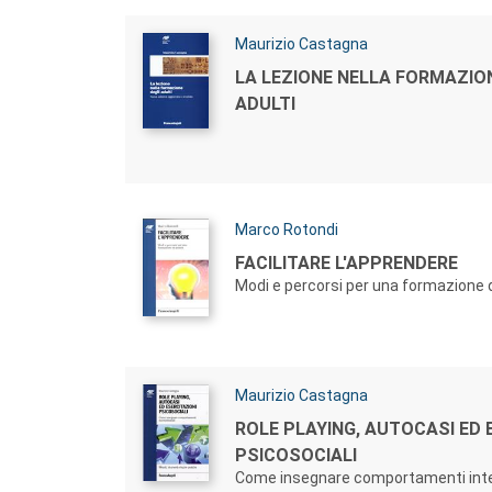
Autori:
Maurizio Castagna
Titolo:
LA LEZIONE NELLA FORMAZION
ADULTI
Autori:
Marco Rotondi
Titolo:
FACILITARE L'APPRENDERE
Modi e percorsi per una formazione d
Autori:
Maurizio Castagna
Titolo:
ROLE PLAYING, AUTOCASI ED 
PSICOSOCIALI
Come insegnare comportamenti inte