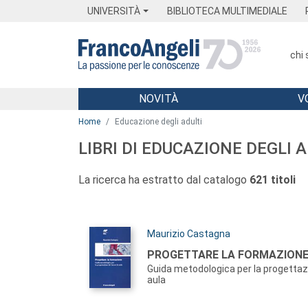
Menu
Main content
Footer
Menu
UNIVERSITÀ
BIBLIOTECA MULTIMEDIALE
chi
NOVITÀ
V
Main content
Home
Educazione degli adulti
LIBRI DI EDUCAZIONE DEGLI 
La ricerca ha estratto dal catalogo
621 titoli
Autori:
Maurizio Castagna
Titolo:
PROGETTARE LA FORMAZION
Guida metodologica per la progettazi
aula