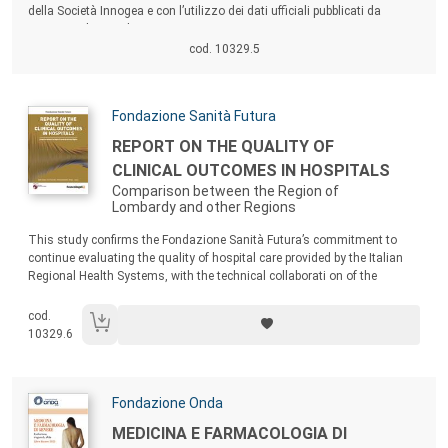
della Società Innogea e con l’utilizzo dei dati ufficiali pubblicati da
Agenas nel PNE edizione 2023.
cod. 10329.5
Autori:
Fondazione Sanità Futura
Titolo:
REPORT ON THE QUALITY OF
CLINICAL OUTCOMES IN HOSPITALS
Comparison between the Region of
Lombardy and other Regions
Sommario:
This study confirms the Fondazione Sanità Futura’s commitment to
continue evaluating the quality of hospital care provided by the Italian
Regional Health Systems, with the technical collaborati on of the
Innogea Society and using the offi cial data published by Agenas in the
PNE edition of 2023.
cod.
10329.6
Autori:
Fondazione Onda
Titolo:
MEDICINA E FARMACOLOGIA DI