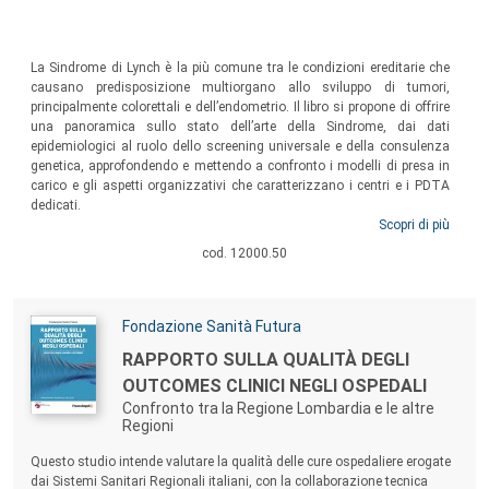
Sommario:
La Sindrome di Lynch è la più comune tra le condizioni ereditarie che
causano predisposizione multiorgano allo sviluppo di tumori,
principalmente colorettali e dell’endometrio. Il libro si propone di offrire
una panoramica sullo stato dell’arte della Sindrome, dai dati
epidemiologici al ruolo dello screening universale e della consulenza
genetica, approfondendo e mettendo a confronto i modelli di presa in
carico e gli aspetti organizzativi che caratterizzano i centri e i PDTA
dedicati.
Scopri di più
cod. 12000.50
Autori:
Fondazione Sanità Futura
Titolo:
RAPPORTO SULLA QUALITÀ DEGLI
OUTCOMES CLINICI NEGLI OSPEDALI
Confronto tra la Regione Lombardia e le altre
Regioni
Sommario:
Questo studio intende valutare la qualità delle cure ospedaliere erogate
dai Sistemi Sanitari Regionali italiani, con la collaborazione tecnica