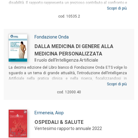
disabilità. Il rapporto rappresenta un prezioso contributo al confronto e
alla discussione sulle attività di prevenzione nell’ambito del SSN e sul
Scopri di più
ruolo dei Dipartimenti di prevenzione, finalizzati alla puntuale e
cod. 10535.2
aggiornata definizione del mandato e delle competenze, delle
conseguenti opzioni organizzative e delle risorse necessarie alla loro
implementazione.
Autori:
Fondazione Onda
Titolo:
DALLA MEDICINA DI GENERE ALLA
MEDICINA PERSONALIZZATA
Il ruolo dell’Intelligenza Artificiale
Sommario:
La decima edizione del Libro bianco di Fondazione Onda ETS volge lo
sguardo a un tema di grande attualità, l’introduzione dell’Intelligenza
Artificiale nella pratica clinica e nella ricerca, focalizzandosi in
particolare sul suo contributo, tra potenzialità e criticità, per una
Scopri di più
medicina sempre più personalizzata. Il ruolo dell’Intelligenza Artificiale
cod. 12000.40
intende, quindi, offrire spazi di approfondimento e spunti di riflessione
utili per cogliere le opportunità offerte dalla rivoluzione tecnologica in
atto.
Autori:
Ermeneia
,
Aiop
Titolo:
OSPEDALI & SALUTE
Ventesimo rapporto annuale 2022