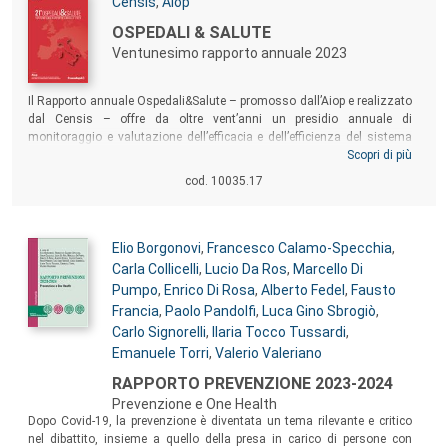
Autori:
Censis
,
Aiop
Titolo:
OSPEDALI & SALUTE
Ventunesimo rapporto annuale 2023
Sommario:
Il Rapporto annuale Ospedali&Salute – promosso dall’Aiop e realizzato
dal Censis – offre da oltre vent’anni un presidio annuale di
monitoraggio e valutazione dell’efficacia e dell’efficienza del sistema
ospedaliero italiano, espressa in una componente di diritto pubblico e
Scopri di più
in una componente di diritto privato. Con la 21a edizione si inaugura
cod. 10035.17
un nuovo corso, nel quale la rilevazione degli aspetti qualificanti il
Servizio sanitario nazionale è curata dal Censis, al fine di offrire
un’enciclopedia che raccolga tutte le conoscenze utili a sviluppare
strategie di conservazione e recupero di una sanità davvero per tutti.
Autori:
Elio Borgonovi
,
Francesco Calamo-Specchia
,
Carla Collicelli
,
Lucio Da Ros
,
Marcello Di
Pumpo
,
Enrico Di Rosa
,
Alberto Fedel
,
Fausto
Francia
,
Paolo Pandolfi
,
Luca Gino Sbrogiò
,
Carlo Signorelli
,
Ilaria Tocco Tussardi
,
Emanuele Torri
,
Valerio Valeriano
Titolo:
RAPPORTO PREVENZIONE 2023-2024
Prevenzione e One Health
Sommario:
Dopo Covid-19, la prevenzione è diventata un tema rilevante e critico
nel dibattito, insieme a quello della presa in carico di persone con