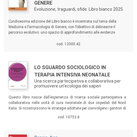
GENERE
Evoluzione, traguardi, sfide. Libro bianco 2025
Sommario:
L’undicesima edizione del Libro bianco è incentrata sul tema della
Medicina e Farmacologia di Genere, con l’obiettivo di delinearne il
percorso evolutivo: uno spazio di approfondimento alle evidenze
emergenti e ai nuovi scenari di cura, secondo un’ottica di genere,
nell’ambito della salute cardiovascolare, della salute mentale e
cod. 12000.42
dell’oncologia.
Autori:
Titolo:
LO SGUARDO SOCIOLOGICO IN
TERAPIA INTENSIVA NEONATALE
Una ricerca partecipativa e collaborativa per
promuovere un'ecologia dei saperi
Sommario:
Questo libro nasce dall’esperienza di ricerca sociale partecipativa e
collaborativa nelle unità di cura neonatale di due ospedali del Nord
Italia. Si ricostruiscono le strategie adottate per coinvolgere i genitori di
bambini pretermine e gli altri stakeholder, nonché per promuovere
cod. 10753.8
un’effettiva interdisciplinarità tra la sociologia, la medicina, la
psicologia, il servizio sociale e le loro differenti specializzazioni
interne.