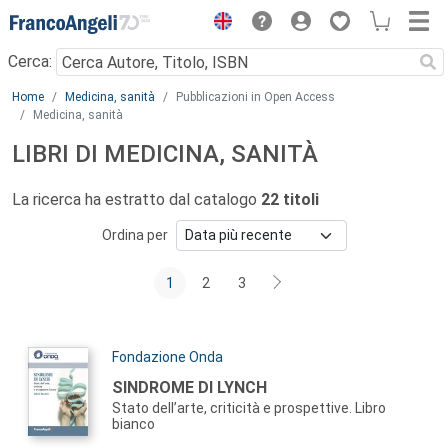
Menu
Cerca:
Main content
Home
Medicina, sanità
Pubblicazioni in Open Access
Medicina, sanità
LIBRI DI MEDICINA, SANITÀ
La ricerca ha estratto dal catalogo
22 titoli
Ordina per
1
2
3
Autori:
Fondazione Onda
Titolo:
SINDROME DI LYNCH
Stato dell’arte, criticità e prospettive. Libro
bianco