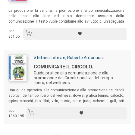
Sommario:
La produzione, la vendita, la promozione e la commercializzazione
dello sport alla luce del ruolo dominante assunto dalla
comunicazione. Il testo vuole contribuire allo sviluppo di un’adeguata
cultura progettuale e manageriale degli operatori delle associazioni e
cod.
delle imprese del settore sportivo, delle leghe, delle federazioni, degli
361.55
atleti, dei produttori di attrezzature, degli organizzatori di eventi.
Autori:
Stefano Lefèvre
,
Roberto Antonucci
Titolo:
COMUNICARE IL CIRCOLO.
Guida pratica alla comunicazione e alla
promozione dei Circoli sportivi, del tempo
libero, del wellness
Sommario:
Una guida operativa alla comunicazione e alla promozione dei circoli
sportivi, del tempo libero, del wellness, dove si pratica tennis, calcetto,
ippica, scacchi, tiro, libri, vela, nuoto, carte, judo, scherma, golf, arti
marziali, volley, boxe, atletica, volo, fitness … Un “fai da te” alla
cod.
comunicazione e promozione, interna ed esterna, per piccoli e grandi
1060.195
club.