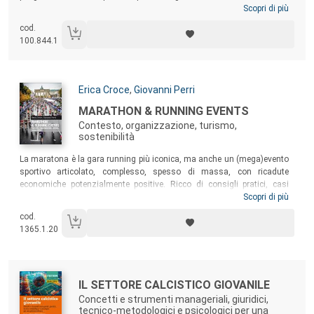
Scopri di più
cod.
100.844.1
Autori:
Erica Croce
,
Giovanni Perri
Titolo:
MARATHON & RUNNING EVENTS
Contesto, organizzazione, turismo,
sostenibilità
Sommario:
La maratona è la gara running più iconica, ma anche un (mega)evento
sportivo articolato, complesso, spesso di massa, con ricadute
economiche potenzialmente positive. Ricco di consigli pratici, casi
studio reali e interviste a personaggi e professionisti di successo,
Scopri di più
questo manuale di marketing si rivolge a organizzatori di eventi,
cod.
amministratori, ristoratori, albergatori e operatori turistici, potenziali
1365.1.20
sponsor, comunicatori, studiosi, runner, turisti appassionati, curiosi.
Autori:
Titolo:
IL SETTORE CALCISTICO GIOVANILE
Concetti e strumenti manageriali, giuridici,
tecnico-metodologici e psicologici per una