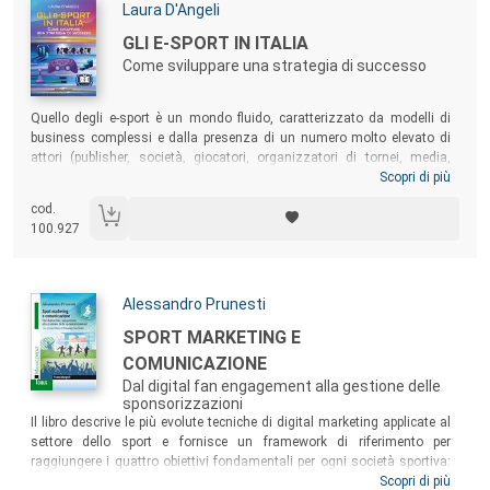
Autori:
Laura D'Angeli
Titolo:
GLI E-SPORT IN ITALIA
Come sviluppare una strategia di successo
Sommario:
Quello degli e-sport è un mondo fluido, caratterizzato da modelli di
business complessi e dalla presenza di un numero molto elevato di
attori (publisher, società, giocatori, organizzatori di tornei, media,
influencer e streamer) che interagiscono tra loro sviluppando un
Scopri di più
sistema di relazioni ampio e articolato. Scritto con un taglio
cod.
accessibile, ricco di riferimenti pratici e di case history, il volume si
100.927
rivolge a manager e imprenditori, per interpretare il nuovo mondo dei
videogiochi e le sue competizioni e comprendere meglio il valore che gli
e-sport possono apportare al business.
Autori:
Alessandro Prunesti
Titolo:
SPORT MARKETING E
COMUNICAZIONE
Dal digital fan engagement alla gestione delle
sponsorizzazioni
Sommario:
Il libro descrive le più evolute tecniche di digital marketing applicate al
settore dello sport e fornisce un framework di riferimento per
raggiungere i quattro obiettivi fondamentali per ogni società sportiva:
informare, coinvolgere, profilare e trasformare i propri tifosi in clienti. Il
Scopri di più