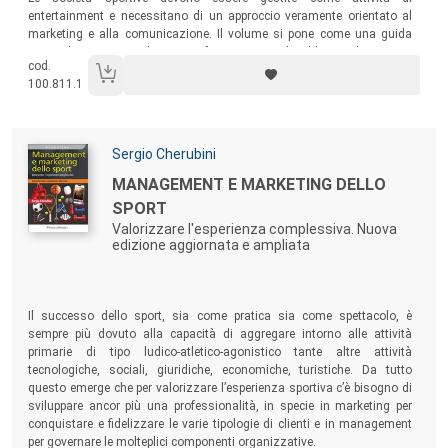
entertainment e necessitano di un approccio veramente orientato al
marketing e alla comunicazione. Il volume si pone come una guida
non solo per i consulenti, i professionisti e gli addetti ai lavori, ma
cod.
anche per tutti gli appassionati.
100.811.1
Autori:
Sergio Cherubini
Titolo:
MANAGEMENT E MARKETING DELLO
SPORT
Valorizzare l'esperienza complessiva. Nuova
edizione aggiornata e ampliata
Sommario:
Il successo dello sport, sia come pratica sia come spettacolo, è
sempre più dovuto alla capacità di aggregare intorno alle attività
primarie di tipo ludico-atletico-agonistico tante altre attività
tecnologiche, sociali, giuridiche, economiche, turistiche. Da tutto
questo emerge che per valorizzare l’esperienza sportiva c’è bisogno di
sviluppare ancor più una professionalità, in specie in marketing per
conquistare e fidelizzare le varie tipologie di clienti e in management
per governare le molteplici componenti organizzative.