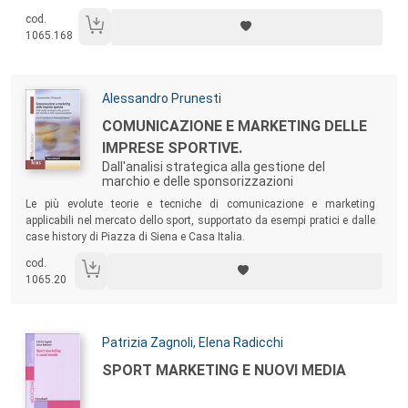
testo approfondisce gli aspetti strategici e operativi necessari per
cod.
progettare e attuare strategie di total fan engagement in grado di
1065.168
valorizzare la customer experience dei tifosi e trasformare gli eventi
sportivi in strumenti di marketing ad alta efficacia sia per le società
sportive che per i loro partner commerciali.
Autori:
Alessandro Prunesti
Titolo:
COMUNICAZIONE E MARKETING DELLE
IMPRESE SPORTIVE.
Dall'analisi strategica alla gestione del
marchio e delle sponsorizzazioni
Sommario:
Le più evolute teorie e tecniche di comunicazione e marketing
applicabili nel mercato dello sport, supportato da esempi pratici e dalle
case history di Piazza di Siena e Casa Italia.
cod.
1065.20
Autori:
Patrizia Zagnoli
,
Elena Radicchi
Titolo:
SPORT MARKETING E NUOVI MEDIA