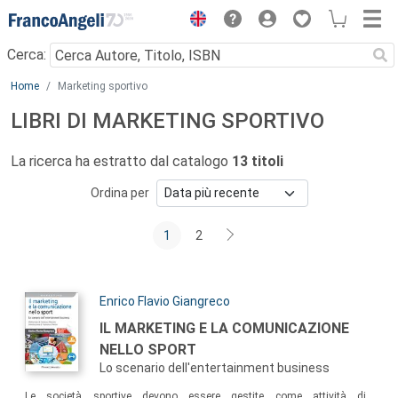
Menu
Cerca:
Main content
Home
Marketing sportivo
LIBRI DI MARKETING SPORTIVO
La ricerca ha estratto dal catalogo
13 titoli
Ordina per
1
2
Autori:
Enrico Flavio Giangreco
Titolo:
IL MARKETING E LA COMUNICAZIONE
NELLO SPORT
Lo scenario dell'entertainment business
Sommario:
Le società sportive devono essere gestite come attività di