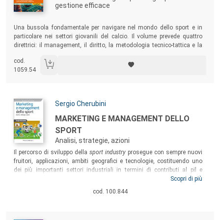
gestione efficace
Sommario:
Una bussola fondamentale per navigare nel mondo dello sport e in
particolare nei settori giovanili del calcio. Il volume prevede quattro
direttrici: il management, il diritto, la metodologia tecnico-tattica e la
psicologia. L’obiettivo è dotare il lettore di strumenti e conoscenze utili
cod.
a orientarsi nella gestione dei settori giovanili in un ambito sportivo in
1059.54
continua evoluzione.
Autori:
Sergio Cherubini
Titolo:
MARKETING E MANAGEMENT DELLO
SPORT
Analisi, strategie, azioni
Sommario:
Il percorso di sviluppo della
sport industry
prosegue con sempre nuovi
fruitori, applicazioni, ambiti geografici e tecnologie, costituendo uno
dei più importanti settori industriali in termini di contributi al pil e
all’occupazione. Il volume offre un approccio rigoroso e pratico,
Scopri di più
analizzando molti casi ed esperienze reali (dagli Internazionali di
cod. 100.844
tennis alla Nike, dall’Amsterdam Arena ai circoli sportivi). Il meglio di
quanto si possa evidenziare sia per operatori che studenti interessati
a disporre di un quadro aggiornato, chiaro, efficace.