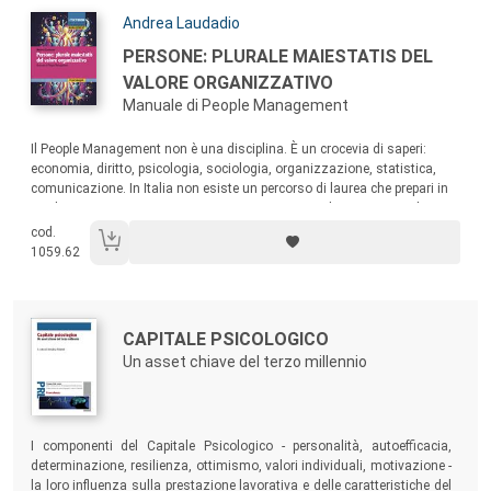
Autori:
Andrea Laudadio
Titolo:
PERSONE: PLURALE MAIESTATIS DEL
VALORE ORGANIZZATIVO
Manuale di People Management
Sommario:
Il People Management non è una disciplina. È un crocevia di saperi:
economia, diritto, psicologia, sociologia, organizzazione, statistica,
comunicazione. In Italia non esiste un percorso di laurea che prepari in
modo organico a questo mestiere. Questo manuale nasce per colmare
questo vuoto: è il primo volume italiano che riunisce, in un quadro
cod.
unitario, tutte le competenze di base multidisciplinari del People
1059.62
Management.
Autori:
Titolo:
CAPITALE PSICOLOGICO
Un asset chiave del terzo millennio
Sommario:
I componenti del Capitale Psicologico - personalità, autoefficacia,
determinazione, resilienza, ottimismo, valori individuali, motivazione -
la loro influenza sulla prestazione lavorativa e delle caratteristiche del