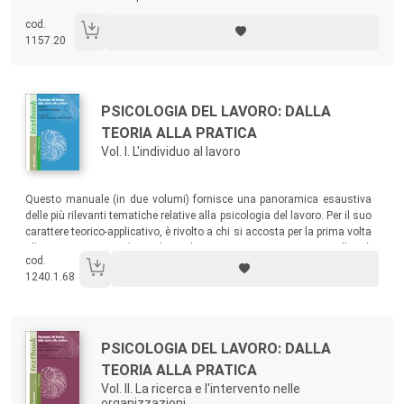
contesto necessarie alla loro ottimizzazione.
cod.
1157.20
Autori:
Titolo:
PSICOLOGIA DEL LAVORO: DALLA
TEORIA ALLA PRATICA
Vol. I. L'individuo al lavoro
Sommario:
Questo manuale (in due volumi) fornisce una panoramica esaustiva
delle più rilevanti tematiche relative alla psicologia del lavoro. Per il suo
carattere teorico-applicativo, è rivolto a chi si accosta per la prima volta
alla materia ma anche a chi vuole avere un aggiornamento sulle più
cod.
attuali tematiche relative al rapporto individuo-lavoro-contesto in una
1240.1.68
prospettiva psicologica.
Autori:
Titolo:
PSICOLOGIA DEL LAVORO: DALLA
TEORIA ALLA PRATICA
Vol. II. La ricerca e l'intervento nelle
organizzazioni