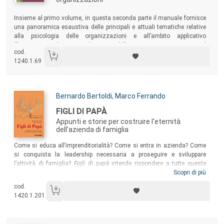
Sommario:
Insieme al primo volume, in questa seconda parte il manuale fornisce
una panoramica esaustiva delle principali e attuali tematiche relative
alla psicologia delle organizzazioni e all’ambito applicativo
(formazione, selezione e valutazione delle persone, assenteismo, goal
cod.
setting e counseling).
1240.1.69
Autori:
Bernardo Bertoldi
,
Marco Ferrando
Titolo:
FIGLI DI PAPÀ
Appunti e storie per costruire l'eternità
dell’azienda di famiglia
Sommario:
Come si educa all’imprenditorialità? Come si entra in azienda? Come
si conquista la leadership necessaria a proseguire e sviluppare
l’attività di famiglia?
Figli di papà
intende rispondere a tutte queste
domande, con un occhio rivolto agli imprenditori di oggi e a quelli di
Scopri di più
domani. A una rigorosa descrizione del risultato di anni di ricerca,
cod.
vengono affiancati i casi di alcune note aziende famigliari italiane:
1420.1.201
Banca Mediolanum, Saclà, Erg, Lavazza, Miroglio, Molteni, Geox e
Diadora, Banca Sella.