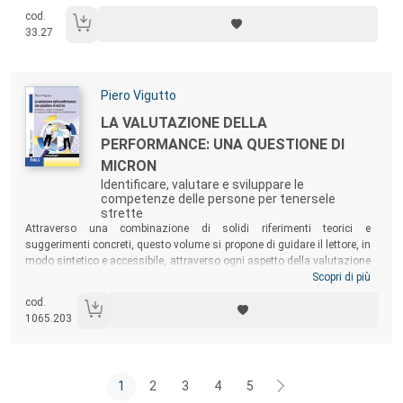
performance degli espatriati.
cod.
33.27
Autori:
Piero Vigutto
Titolo:
LA VALUTAZIONE DELLA
PERFORMANCE: UNA QUESTIONE DI
MICRON
Identificare, valutare e sviluppare le
competenze delle persone per tenersele
strette
Sommario:
Attraverso una combinazione di solidi riferimenti teorici e
suggerimenti concreti, questo volume si propone di guidare il lettore, in
modo sintetico e accessibile, attraverso ogni aspetto della valutazione
delle competenze, per superarne le sfide e valorizzare le occasioni che
Scopri di più
presenta. Un testo utile non solo per i leader aziendali, ma anche per i
cod.
professionisti delle risorse umane, che vi troveranno uno strumento
1065.203
affidabile per migliorare il funzionamento dell’organizzazione e per
sbloccare il potenziale di dipendenti e collaboratori.
1
2
3
4
5