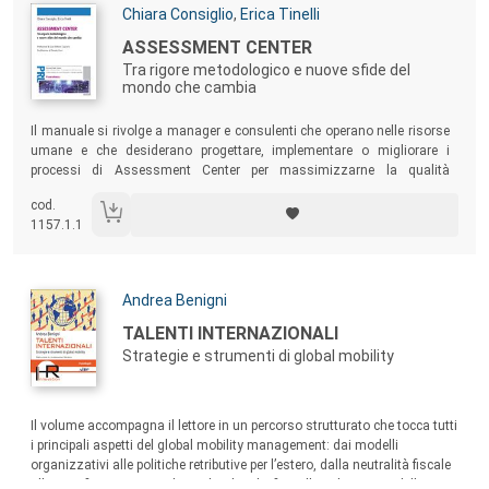
Autori:
Chiara Consiglio
,
Erica Tinelli
Titolo:
ASSESSMENT CENTER
Tra rigore metodologico e nuove sfide del
mondo che cambia
Sommario:
Il manuale si rivolge a manager e consulenti che operano nelle risorse
umane e che desiderano progettare, implementare o migliorare i
processi di Assessment Center per massimizzarne la qualità
scientifica e l’efficacia: Si rivolge inoltre a quanti, professionisti e
cod.
studiosi, intendono aggiornarsi sulle questioni teoriche e
1157.1.1
metodologiche più attuali e rilevanti in questo ambito.
Autori:
Andrea Benigni
Titolo:
TALENTI INTERNAZIONALI
Strategie e strumenti di global mobility
Sommario:
Il volume accompagna il lettore in un percorso strutturato che tocca tutti
i principali aspetti del global mobility management: dai modelli
organizzativi alle politiche retributive per l’estero, dalla neutralità fiscale
alla pianificazione previdenziale e legale, fino alla valutazione delle