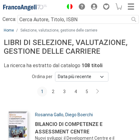
Menu
Cerca:
Main content
Home
Selezione, valutazione, gestione delle carriere
LIBRI DI SELEZIONE, VALUTAZIONE,
GESTIONE DELLE CARRIERE
La ricerca ha estratto dal catalogo
108 titoli
Ordina per
1
2
3
4
5
Autori:
Rosanna Gallo
,
Diego Boerchi
Titolo:
BILANCIO DI COMPETENZE E
ASSESSMENT CENTRE
Nuovi sviluppi: il Development Centre e il