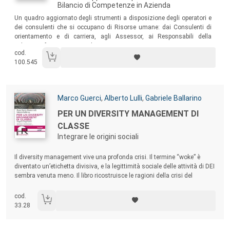
Bilancio di Competenze in Azienda
Sommario:
Un quadro aggiornato degli strumenti a disposizione degli operatori e
dei consulenti che si occupano di Risorse umane: dai Consulenti di
orientamento e di carriera, agli Assessor, ai Responsabili della
selezione, formazione e sviluppo.
cod.
100.545
Autori:
Marco Guerci
,
Alberto Lulli
,
Gabriele Ballarino
Titolo:
PER UN DIVERSITY MANAGEMENT DI
CLASSE
Integrare le origini sociali
Sommario:
Il diversity management vive una profonda crisi. Il termine “woke” è
diventato un’etichetta divisiva, e la legittimità sociale delle attività di DEI
sembra venuta meno. Il libro ricostruisce le ragioni della crisi del
diversity management e, attraverso casi concreti, propone alla comunità
professionale HR di sviluppare nuove sensibilità e competenze.
cod.
33.28