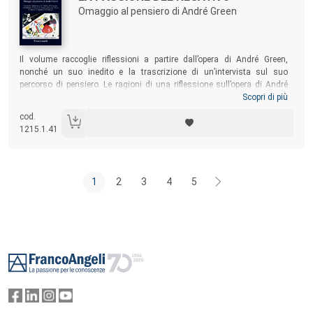
Omaggio al pensiero di André Green
Sommario:
Il volume raccoglie riflessioni a partire dall’opera di André Green,
nonché un suo inedito e la trascrizione di un’intervista sul suo
percorso di pensiero. Le ragioni di una riflessione sull’opera di André
Green non solo sono dettate dalla necessità di rendere omaggio a uno
Scopri di più
dei maggiori pensatori della psicoanalisi del nostro tempo, ma
cod.
costituiscono anche un ripensamento complessivo della psicoanalisi
1215.1.41
in uno dei periodi forse di maggiore difficoltà e al tempo stesso di
possibile evoluzione e trasformazione della disciplina.
1
2
3
4
5
Footer