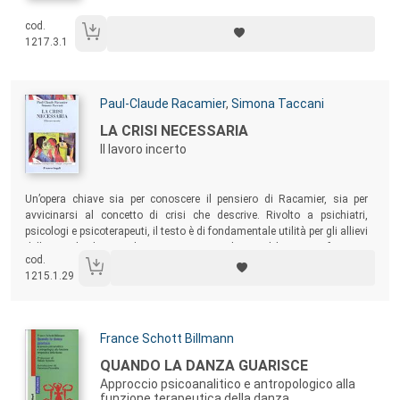
cod.
1217.3.1
Autori:
Paul-Claude Racamier
,
Simona Taccani
Titolo:
LA CRISI NECESSARIA
Il lavoro incerto
Sommario:
Un’opera chiave sia per conoscere il pensiero di Racamier, sia per
avvicinarsi al concetto di crisi che descrive. Rivolto a psichiatri,
psicologi e psicoterapeuti, il testo è di fondamentale utilità per gli allievi
delle scuole di specializzazione, ma anche per il lettore profano, se
cod.
attento ai richiami e alla suggestione della sua vita interiore e
1215.1.29
intersoggettiva.
Autori:
France Schott Billmann
Titolo:
QUANDO LA DANZA GUARISCE
Approccio psicoanalitico e antropologico alla
funzione terapeutica della danza