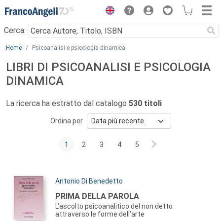
Menu
Cerca:
Main content
Home
Psicoanalisi e psicologia dinamica
LIBRI DI PSICOANALISI E PSICOLOGIA
DINAMICA
La ricerca ha estratto dal catalogo
530 titoli
Ordina per
1
2
3
4
5
Autori:
Antonio Di Benedetto
Titolo:
PRIMA DELLA PAROLA
L'ascolto psicoanalitico del non detto
attraverso le forme dell'arte