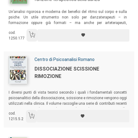
Sommario:
Un’analisi rigorosa e moderna dei benefici del ritmo sul corpo e sulla
psiche. Un utile strumento non solo per danzaterapeuti – in
formazione oppure già formati – ma anche per arteterapeuti,
musicoterapisti, psicologi, psicoterapeuti, psichiatri, infermieri,
cod.
educatori, counselors, assistenti sociali, insegnanti.
1250.177
Autori:
Centro di Psicoanalisi Romano
Titolo:
DISSOCIAZIONE SCISSIONE
RIMOZIONE
Sommario:
I diversi punti di vista teorici secondo i quali i fondamentali concetti
psicoanalitici della dissociazione, scissione e rimozione vengono oggi
utilizzati nella clinica. Il volume raccoglie una serie di contributi recenti
su questi temi da parte di psicoanalisti italiani appartenenti alla
cod.
Società Psicoanalitica Italiana.
1215.5.2