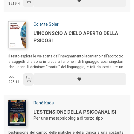
1219.4
Autori:
Colette Soler
Titolo:
L'INCONSCIO A CIELO APERTO DELLA
PSICOSI
Sommario:
Il testo esplora le vie aperte dall’insegnamento lacaniano nell’approccio
a soggetti che sono in preda a fenomeni di linguaggio così singolari
che Lacan li definisce “martiri” del linguaggio, e tali da costituire un
insegnamento per lo psicoanalista.
cod.
225.11
Autori:
René Kaës
Titolo:
L'ESTENSIONE DELLA PSICOANALISI
Per una metapsicologia di terzo tipo
Sommario:
L’estensione del campo delle pratiche e della clinica è una costante