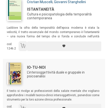
Autori:
Cristian Muscelli
,
Giovanni Stanghellini
Titolo:
ISTANTANEITÀ
Cultura e psicopatologia della temporalità
contemporanea
Sommario:
Laddove la cifra della temporalità dell’epoca moderna è stata la
velocità
, il tratto essenziale del mondo contemporaneo è l’
istantaneità
– una nuova forma del tempo che si fonda e conclude nell’unità
assoluta dell’istante. Questo volume si interroga su come la
cod.
mutazione del mondo contemporaneo – il
presentismo
– contrassegni
1246.2
una radicale mutazione delle forme di patologia mentale.
Autori:
Titolo:
IO-TU-NOI
L'intersoggettività duale e gruppale in
psicoanalisi
Sommario:
Il testo si rivolge ai professionisti della salute mentale che vogliano
approfondire i modelli teorico-clinici intersoggettivisti, ponendosi come
strumento per la loro azione clinica professionale.
cod.