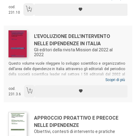
prevenzione, formazione che vedono nel territorio la risorsa e il luogo
cod.
di azione; vengono descritte esperienze e riflessioni di presa in carico e
231.10
cura delle persone malate di GAP curate da noti professionisti italiani e
stranieri.
Autori:
Titolo:
L'EVOLUZIONE DELL'INTERVENTO
NELLE DIPENDENZE IN ITALIA
Gli editori della rivista Mission dal 2022 al
2022
Sommario:
Questo volume vuole rileggere lo sviluppo scientifico e organizzativo
dell’area delle dipendenze in Italia attraverso gli editoriali del periodico
della società scientifica leader nel settore. I 58 editoriali dal 2002 al
2022 della rivista
Mission, Italian Quarterly Journal of Addiction
Scopri di più
sono
ricchi di riflessioni, notizie, analisi, speranze, denunce, proprie di un
cod.
contesto, come quello delle dipendenze, che ancor oggi fatica a
231.3.6
liberarsi dallo stigma e dalle visioni ideologiche che lo hanno
accompagnato lungo tutta la sua storia.
Autori:
Titolo:
APPROCCIO PROATTIVO E PRECOCE
NELLE DIPENDENZE
Obiettivi, contesti di intervento e pratiche