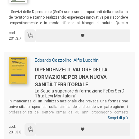
Sommario:
I Servizi delle Dipendenze (SerD) sono snodi importanti della medicina
del territorio e stanno realizzando esperienze innovative per rispondere
tempestivamente e in modo efficace ai bisogni di salute. Questo
volume delinea le basi dell’approccio proattivo e precoce nelle
cod.
dipendenze e descrive numerose esperienze territoriali, diverse per
231.3.7
target e organizzazione, ma tutte improntate all’intervento proattivo e
precoce.
Autori:
Edoardo Cozzolino
,
Alfio Lucchini
Titolo:
DIPENDENZE: IL VALORE DELLA
FORMAZIONE PER UNA NUOVA
SANITÀ TERRITORIALE
La Scuola superiore di formazione FeDerSerD
"Rita Levi Montalcini"
Sommario:
In mancanza di un indirizzo nazionale che preveda una formazione
universitaria specifica sulla clinica delle dipendenze patologiche, i
professionisti del settore ormai da 40 anni propongono contesti
formativi permanenti a cui FeDer-SerD contribuisce in modo
Scopri di più
importante. La nascita della Scuola superiore di formazione “Rita Levi
cod.
Montalcini” segna un ulteriore passo avanti dell’impegno formativo. Il
231.3.8
volume vuole aiutare i professionisti ad approfondire sempre di più la