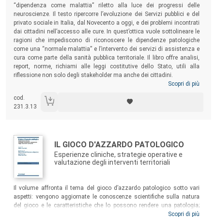
“dipendenza come malattia” riletto alla luce dei progressi delle
neuroscienze. Il testo ripercorre l’evoluzione dei Servizi pubblici e del
privato sociale in Italia, dal Novecento a oggi, e dei problemi incontrati
dai cittadini nell’accesso alle cure. In quest’ottica vuole sottolineare le
ragioni che impediscono di riconoscere le dipendenze patologiche
come una “normale malattia” e l’intervento dei servizi di assistenza e
cura come parte della sanità pubblica territoriale. Il libro offre analisi,
report, norme, richiami alle leggi costitutive dello Stato, utili alla
riflessione non solo degli stakeholder ma anche dei cittadini.
Scopri di più
cod.
231.3.13
Autori:
Titolo:
IL GIOCO D'AZZARDO PATOLOGICO
Esperienze cliniche, strategie operative e
valutazione degli interventi territoriali
Sommario:
Il volume affronta il tema del gioco d’azzardo patologico sotto vari
aspetti: vengono aggiornate le conoscenze scientifiche sulla natura
del gioco e le caratteristiche che lo possono rendere una patologia;
vengono proposti modelli di intervento di sensibilizzazione,
Scopri di più