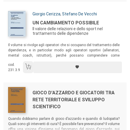
conoscenza delle dipendenze patologiche, uno degli ambiti più belli e
completi non solo per la medicina ma anche per la comprensione del
futuro della società.
Autori:
Giorgio Cerizza
,
Stefano De Vecchi
Titolo:
UN CAMBIAMENTO POSSIBILE
Il valore delle relazioni e dello sport nel
trattamento delle dipendenze
Sommario:
Il volume si rivolge agli operatori che si occupano del trattamento delle
dipendenze, e in particolar modo agli operatori sportivi (allenatori,
mental coach, istruttori), perché possano comprendere come
valorizzare le potenzialità insite nel loro fare e nel loro esserci. Inoltre,
cod.
è un testo utile a quanti stanno vivendo situazioni problematiche,
231.3.9
difficili e sofferte di dipendenza e a coloro che, a diverso titolo, stanno
loro vicino.
Autori:
Titolo:
GIOCO D’AZZARDO E GIOCATORI TRA
RETE TERRITORIALE E SVILUPPO
SCIENTIFICO
Sommario:
Quando dobbiamo parlare di gioco d’azzardo e quando di ludopatia?
Quali sono gli interventi di cura? È possibile fare prevenzione? Il volume
offre una visione d’insieme sul fenomeno del gioco d’azzardo, sui