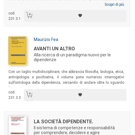
giocatori e sui possibili disturbi, partendo da una narrazione storico-
Scopri di più
culturale e trattando i diversi aspetti da differenti punti di
cod.
osservazione. Il libro vuole essere un utile strumento non solo per i
231.3.1
professionisti del settore ma anche per quanti, interagendo nella più
ampia rete territoriale, siano interessati al fenomeno in ambito
preventivo, di ascolto o di cura.
Autori:
Maurizio Fea
Titolo:
AVANTI UN ALTRO
Alla ricerca di un paradigma nuovo per le
dipendenze
Sommario:
Con un taglio multidisciplinare, che abbraccia filosofia, biologia, etica,
antropologia e psichiatria, il volume pone numerosi interrogativi
sull’ontologia della dipendenza, cercando di andare oltre lo sguardo
finora adottato, spesso incentrato solo sulla scienza medica.
cod.
231.3.3
Autori:
Titolo:
LA SOCIETÀ DIPENDENTE.
Il sistema di competenze e responsabilità
per comprendere, decidere e agire