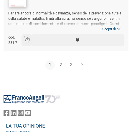
Sommario:
Parlare ancora di normalità e devianza, senso della prevenzione, tutela
della salute e malattia, limiti alla cura, ha senso se vengono inseriti in
una visione di cambiamento e di ricerca di nuovi paradigmi. Questo
l’obiettivo del testo, che offre spazi di approfondimento in un momento
Scopri di più
non ritualmente cruciale, sia per gli evidenti cambiamenti istituzionali
cod.
e normativi, sia per le modifiche nell’organizzazione dei servizi, sia per
231.7
la grave situazione economica.
1
2
3
Footer
LA TUA OPINIONE