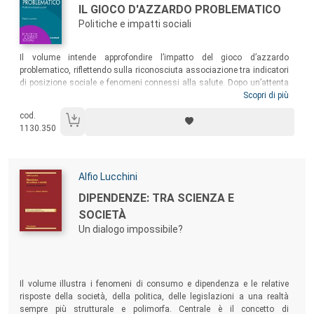
Titolo:
IL GIOCO D'AZZARDO PROBLEMATICO
Politiche e impatti sociali
Sommario:
Il volume intende approfondire l’impatto del gioco d’azzardo
problematico, riflettendo sulla riconosciuta associazione tra indicatori
di posizione sociale e fenomeni connessi alla salute. Dopo un’attenta
descrizione delle politiche sul gambling e un’analisi sociologica del
Scopri di più
profilo dei giocatori problematici, il libro presenta la più recente ricerca
cod.
italiana dedicata ai costi sociali del fenomeno. Un testo per gli
1130.350
studenti dei corsi di Sociologia, Scienza Politica ed Economia, ma
anche per i policymaker interessati a conoscere dati e acquisire
metodologie per affrontare un tema al centro del dibattito pubblico.
Autori:
Alfio Lucchini
Titolo:
DIPENDENZE: TRA SCIENZA E
SOCIETÀ
Un dialogo impossibile?
Sommario:
Il volume illustra i fenomeni di consumo e dipendenza e le relative
risposte della società, della politica, delle legislazioni a una realtà
sempre più strutturale e polimorfa. Centrale è il concetto di