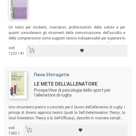
Sommario:
Un testo per studenti, ricercatori, professionisti della salute e per
quanti considerano gli strumenti della comunicazione, dell’ascolto e
della comprensione come supporti tecnici indispensabili per superare le
barriere create nella relazione con e per gli anziani dalle differenze di
cod.
mentalità, costumi, tradizioni, linguaggi, comportamenti, modelli di
1222.141
pensiero.
Autori:
Flavia Sferragatta
Titolo:
LE METE DELL'ALLENATORE
Prospettive di psicologia dello sport per
l'allenatore di rugby
Sommario:
Uno strumento pratico e concreto per il lavoro dell’allenatore di rugby. I
principi di diversi approcci teorici (quali la
Self-Determination Theory
, la
Goal Orientation Theory
e la
Self-Efficacy
), descritti in maniera semplice,
efficace e facilmente comprensibile, vengono qui applicati al gioco e
cod.
all’allenamento del rugby per offrire ai tecnici una grande varietà di
1382.1
spunti applicativi.