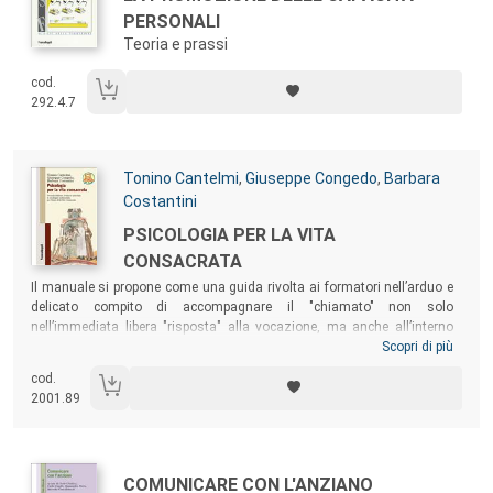
PERSONALI
Teoria e prassi
cod.
292.4.7
Autori:
Tonino Cantelmi
,
Giuseppe Congedo
,
Barbara
Costantini
Titolo:
PSICOLOGIA PER LA VITA
CONSACRATA
Sommario:
Il manuale si propone come una guida rivolta ai formatori nell’arduo e
delicato compito di accompagnare il "chiamato" non solo
nell’immediata libera "risposta" alla vocazione, ma anche all’interno
del complesso percorso della vita consacrata. In occasione del 2015,
Scopri di più
Anno della Vita Consacrata, il manuale è stato rivisto e arricchito di 24
cod.
allegati multimediali, che approfondiscono le caratteristiche della
2001.89
maturità umana del candidato alla vita consacrata o ministeriale, nei
suoi diversi aspetti.
Autori:
Titolo:
COMUNICARE CON L'ANZIANO