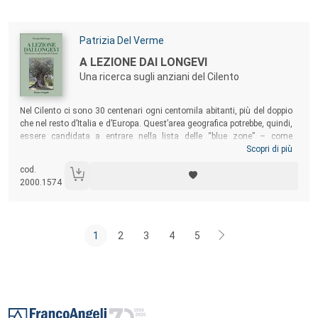
prospettiva della trasmissione transgenerazionale delle problematiche
psichiche.
Autori:
Patrizia Del Verme
Titolo:
A LEZIONE DAI LONGEVI
Una ricerca sugli anziani del Cilento
Sommario:
Nel Cilento ci sono 30 centenari ogni centomila abitanti, più del doppio
che nel resto d’Italia e d’Europa. Quest’area geografica potrebbe, quindi,
essere candidata a entrare nella lista delle “blue zone” – come
l’Ogliastra in Sardegna o l’isola di Icaria in Grecia – dove si vive più a
Scopri di più
lungo rispetto alla media. La ricerca, oggetto di questo libro, ha
cod.
indagato le ragioni che possono spiegare la presenza nel Cilento di
2000.1574
una così alta percentuale di longevi.
1
2
3
4
5
Footer