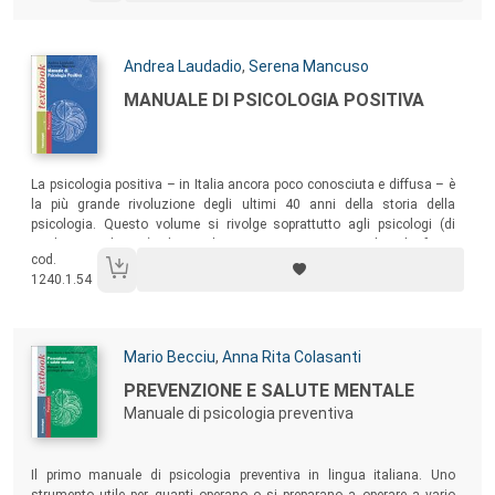
Autori:
Andrea Laudadio
,
Serena Mancuso
Titolo:
MANUALE DI PSICOLOGIA POSITIVA
Sommario:
La psicologia positiva – in Italia ancora poco conosciuta e diffusa – è
la più grande rivoluzione degli ultimi 40 anni della storia della
psicologia. Questo volume si rivolge soprattutto agli psicologi (di
qualsiasi indirizzo) che vogliano iniziare a comprendere la forza
cod.
rivoluzionaria della psicologia positiva e come la psicologia positiva
1240.1.54
cambierà – in meglio – la loro professione.
Autori:
Mario Becciu
,
Anna Rita Colasanti
Titolo:
PREVENZIONE E SALUTE MENTALE
Manuale di psicologia preventiva
Sommario:
Il primo manuale di psicologia preventiva in lingua italiana. Uno
strumento utile per quanti operano o si preparano a operare a vario