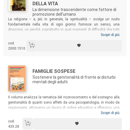
DELLA VITA
La dimensione trascendente come fattore di
promozione dell'umano
Sommario:
La religione – e, più in generale, la spiritualità – svolge un ruolo
fondamentale nella vita di ogni giorno: fornisce un senso, una
direzione, un perché, soprattutto in quei momenti di difficoltà che tutti
si trovano ad affrontare prima o poi. Seguendo un approccio
Scopri di più
soprattutto psicologico, il volume intende rivolgersi tanto a chi è
cod.
interessato ad avvicinarsi al tema religioso e spirituale, quanto a
2000.1510
coloro che, a vario titolo, sono impegnati nella cura della persona, in
ambito educativo, formativo, consulenziale, pastorale, accademico e
clinico.
Autori:
Titolo:
FAMIGLIE SOSPESE
Sostenere la genitorialità di fronte ai disturbi
mentali degli adulti
Sommario:
Il volume analizza la tematica del riconoscimento e del sostegno alla
genitorialità di quanti sono affetti da una psicopatologia, in modo da
raggiungere, attraverso un lavoro di ordine educativo e riflessivo, una
finalità preventiva e protettiva rispetto alla trasmissione di una
Scopri di più
sofferenza psichica ai figli. Il libro raccoglie molteplici contribuiti di
cod.
esperti nazionali e internazionali ̶ con puntuali riferimenti a modelli
435.28
preventivi fondati su evidenze scientifiche ̶ e offre una diversa