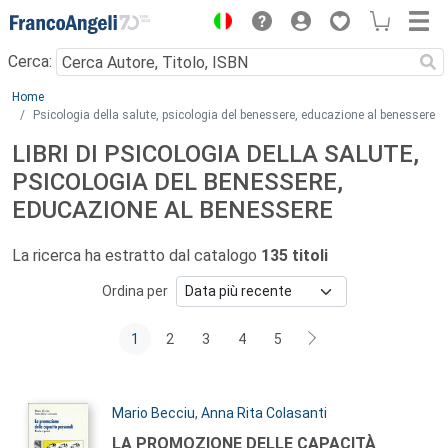
Menu
Cerca:
Main content
Home
Psicologia della salute, psicologia del benessere, educazione al benessere
LIBRI DI PSICOLOGIA DELLA SALUTE,
PSICOLOGIA DEL BENESSERE,
EDUCAZIONE AL BENESSERE
La ricerca ha estratto dal catalogo
135 titoli
Ordina per
1
2
3
4
5
Autori:
Mario Becciu
,
Anna Rita Colasanti
Titolo:
LA PROMOZIONE DELLE CAPACITÀ