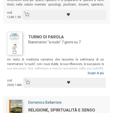
titolo nella salute mentale: psicologi, psichiatri, docenti, operatori,
studenti. Fornisce gli elementi fondativi e caratterizzanti della
cod.
disciplina e presenta i contributi salienti in materia di prevenzione in
1240.1.58
riferimento ai principali disturbi mentali.
Autori:
Titolo:
TURNO DI PAROLA
Rianimatori "a nudo" 7 giorni su 7
Sommario:
Un testo di medicina narrativa che racconta la settimana di un
rianimatore “a nudo”, con i suoi dubbi, le sue riflessioni, le sue paure, le
sue emozioni. Una settimana e mezzo raccontata nella sua ciclicità,
ripetitività apparente, imprevedibile monotonia. Raccontata da chi la
Scopri di più
vive, la sente, la soffre. Ogni capitolo e giorno della settimana affronta
cod.
alcuni degli argomenti meno conosciuti di un reparto di Terapia
2000.1486
Intensiva: la cronicità della malattia, il dolore del bambino,
l’imprevedibilità, la morte e la donazione.
Autori:
Domenico Bellantoni
Titolo:
RELIGIONE, SPIRITUALITÀ E SENSO