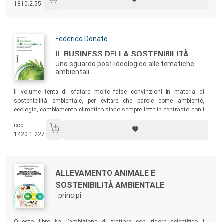
1810.2.55
scenario. La sfida che ci attende è enorme: scienza, politica e
comunicazione hanno un ruolo decisivo in questa trasformazione.
Autori:
Federico Donato
Titolo:
IL BUSINESS DELLA SOSTENIBILITÀ
Uno sguardo post-ideologico alle tematiche
ambientali
Sommario:
Il volume tenta di sfatare molte false convinzioni in materia di
sostenibilità ambientale, per evitare che parole come ambiente,
ecologia, cambiamento climatico siano sempre lette in contrasto con i
concetti di profitto, impresa, sviluppo economico. Solo la
cod.
partecipazione del mondo privato allo sforzo varato dagli organismi
1420.1.227
governativi internazionali infatti può sancire il successo di una sfida
epocale.
Autori:
Titolo:
ALLEVAMENTO ANIMALE E
SOSTENIBILITÀ AMBIENTALE
I principi
Sommario:
Questo libro ha l’ambizione di trattare con rigore scientifico i