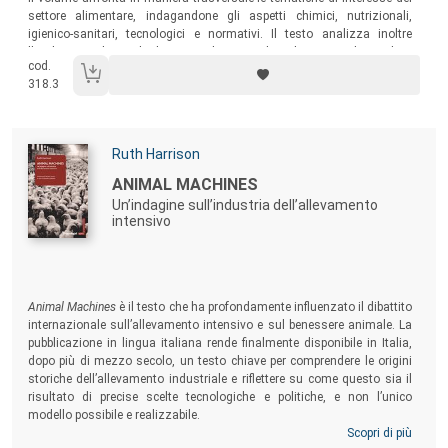
settore alimentare, indagandone gli aspetti chimici, nutrizionali,
igienico-sanitari, tecnologici e normativi. Il testo analizza inoltre
l’evoluzione che negli ultimi anni ha riguardato il mercato dei prodotti
cod.
agroalimentari e approfondisce il concetto di qualità, trattando
318.3
tematiche come i sistemi di gestione o le certificazioni di prodotto e di
sistema.
Autori:
Ruth Harrison
Titolo:
ANIMAL MACHINES
Un’indagine sull’industria dell’allevamento
intensivo
Sommario:
Animal Machines
è il testo che ha profondamente influenzato il dibattito
internazionale sull’allevamento intensivo e sul benessere animale. La
pubblicazione in lingua italiana rende finalmente disponibile in Italia,
dopo più di mezzo secolo, un testo chiave per comprendere le origini
storiche dell’allevamento industriale e riflettere su come questo sia il
risultato di precise scelte tecnologiche e politiche, e non l’unico
modello possibile e realizzabile.
Scopri di più