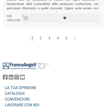
fondamentali della sostenibilità delle produzioni zootecniche, con
particolare riferimento a quelle nazionali. L’opera vuole essere uno
strumento utile per gli operatori delle filiere zootecniche e un manuale
cod.
di base per i corsi di studio universitari e di specializzazione post-
1810.2.50
secondaria.
1
2
3
4
5
Footer
LA TUA OPINIONE
CATALOGHI
CONVENZIONI
LAVORARE CON NOI