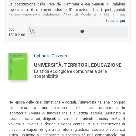
Sommario:
La costituzione della Rete dei Cammini e dei Sentieri di Calabria
rappresenta il momento clou dell’interazione fra i protagonisti
dell’escursionismo calabrese. L’idea di fondo è quella di una
collaborazione sinergica finalizzata alla valorizzazione di percorsi
Scopri di più
pedonali e ciclabili, basata su princìpi condivisi di turismo sostenibile e
cod.
lento, in linea con gli obiettivi europei di Agenda 2030, nella
1810.2.60
consapevolezza dei potenziali benefici della mobilità attiva e della
tutela del patrimonio territoriale per lo sviluppo regionale.
Autori:
Gabriella Calvano
Titolo:
UNIVERSITÀ, TERRITORI, EDUCAZIONE
La sfida ecologica e comunitaria della
sostenibilità
Sommario:
Nell’epoca delle crisi climatiche e sociali, l’università italiana non può
più limitarsi a trasmettere conoscenze: deve trasformarsi in
laboratorio vivente di innovazione e giustizia sociale. Destinato a
docenti, ricercatori, dirigenti universitari, studenti e
policy maker
, il
volume si rivolge a chiunque voglia contribuire alla costruzione di
università capaci di generare futuro, giustizia sociale e speranza
attiva. Un invito a riconoscere la sostenibilità non come vincolo, ma