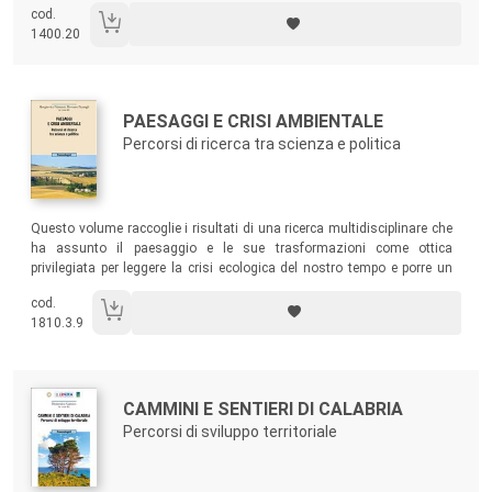
cod.
1400.20
Autori:
Titolo:
PAESAGGI E CRISI AMBIENTALE
Percorsi di ricerca tra scienza e politica
Sommario:
Questo volume raccoglie i risultati di una ricerca multidisciplinare che
ha assunto il paesaggio e le sue trasformazioni come ottica
privilegiata per leggere la crisi ecologica del nostro tempo e porre un
argine al crescente squilibrio tra uomo e natura.
cod.
1810.3.9
Autori:
Titolo:
CAMMINI E SENTIERI DI CALABRIA
Percorsi di sviluppo territoriale