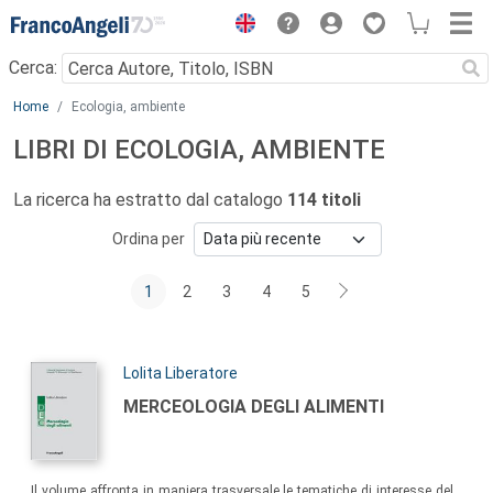
Menu
Cerca:
Main content
Home
Ecologia, ambiente
LIBRI DI ECOLOGIA, AMBIENTE
La ricerca ha estratto dal catalogo
114 titoli
Ordina per
1
2
3
4
5
Autori:
Lolita Liberatore
Titolo:
MERCEOLOGIA DEGLI ALIMENTI
Sommario:
Il volume affronta in maniera trasversale le tematiche di interesse del