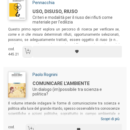
Pennacchia
Titolo:
USO, DISUSO, RIUSO
Criteri e modalità per il riuso dei rifiuti come
materiale per l'edilizia
Sommario:
Questo primo
report
esplora un percorso di ricerca per verificare
se
,
come
e
in che misura
determinati rifiuti, opportunamente selezionati,
possano, se adeguatamente trattati, essere oggetto di
riuso
(e non
riciclo e/o recupero) per realizzare altri e differenti prodotti richiesti dal
cod.
mercato. In particolare il testo prende in esame i materiali di rifiuto e
445.21
per imballaggi del settore edilizio.
Autori:
Paolo Rognini
Titolo:
COMUNICARE L’AMBIENTE
Un dialogo (im)possibile tra scienza e
politica?
Sommario:
Il volume intende indagare le forme di comunicazione tra scienza e
politica alla luce del grande ritardo, spesso osservabile tra conoscenze
scientifiche e azioni politiche, soprattutto in campo ambientale e
sanitario. Il tempo infatti stringe: o ambiente e salute verranno inserite
Scopri di più
tra le priorità nell’agenda politica o la qualità della vita potrebbe
cod.
precipitare vertiginosamente conducendo la società verso un tragico