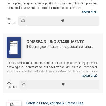
come principio generativo a partire dal quale le università possano
ripensare l’educazione, la ricerca e il rapporto con i territori.
Scopri di più
cod.
359.10
Autori:
Titolo:
ODISSEA DI UNO STABILIMENTO
Il Siderurgico a Taranto tra passato e futuro
Sommario:
Politici, ambientalisti, sindacalisti, studiosi di economia, ingegneria e
sociologia si confrontano sull’oscillazione dei risultati economici,
sociali e ambientali dello stabilimento siderurgico tarantino attuale e
delle sue precedenti ragioni sociali, a partire dal IV Centro siderurgico
Scopri di più
italiano di Taranto nel 1960. I saggi qui raccolti si aggiungono alla
cod.
notevole messe di studi, analisi, articoli, oltre ai processi di ogni grado
380.407
della magistratura italiana ed europea, che hanno continuato a
susseguirsi insieme a conflitti non solo scientifici e culturali.
Autori:
Fabrizio Cumo
,
Adriana S. Sferra
,
Elisa