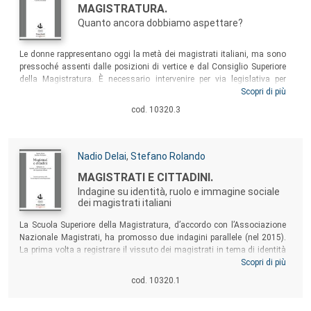
MAGISTRATURA.
Quanto ancora dobbiamo aspettare?
Sommario:
Le donne rappresentano oggi la metà dei magistrati italiani, ma sono
pressoché assenti dalle posizioni di vertice e dal Consiglio Superiore
della Magistratura. È necessario intervenire per via legislativa per
risolvere tale squilibrio? Rispondono studiosi del diritto, parlamentari,
Scopri di più
avvocati, magistrati e componenti del CSM, analizzando le novità più
cod. 10320.3
recenti in materia, come la proposta di legge (A.C. 4512, Ferranti ed
altri, del 25/5/2017), volta a favorire il riequilibrio di genere nel CSM.
Autori:
Nadio Delai
,
Stefano Rolando
Titolo:
MAGISTRATI E CITTADINI.
Indagine su identità, ruolo e immagine sociale
dei magistrati italiani
Sommario:
La Scuola Superiore della Magistratura, d’accordo con l’Associazione
Nazionale Magistrati, ha promosso due indagini parallele (nel 2015).
La prima volta a registrare il vissuto dei magistrati in tema di identità
professionale, ruolo, rapporto con i media, esigenze di formazione. La
Scopri di più
seconda destinata a raccogliere le valutazioni dei cittadini circa il
cod. 10320.1
ruolo dei magistrati e la loro immagine, affidabilità e reputazione. Dal
confronto dei due punti di vista emerge una reinterpretazione "in alto"