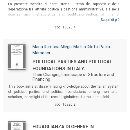
Sommario:
La presente raccolta di scritti tratta il tema del rapporto e della
separazione tra attività politica e gestione amministrativa, sia nella
scienza amministrativistica sia costituzionalistica, al fine di
confrontare la posizione di chi studia il problema nella teoria e chi lo
Scopri di più
sperimenta nella concreta prassi dell’agire amministrativo, in attesa
cod. 10320.4
della decisione della Corte costituzionale, il prossimo 8 gennaio 2019,
sulla compatibilità tra l’art. 99, Tuel ed il principio di imparzialità e buon
andamento della pubblica amministrazione, ex art. 97, Cost.
Autori:
Maria Romana Allegri
,
Mattia Diletti
,
Paola
Marsocci
Titolo:
POLITICAL PARTIES AND POLITICAL
FOUNDATIONS IN ITALY.
Their Changing Landscape of Structure and
Financing
Sommario:
This book aims at disseminating knowledge about the Italian system
of political parties and political foundations among non-Italian
scholars, in the light of the recent legislative reforms in this field.
cod. 10320.2
Autori:
Titolo:
EGUAGLIANZA DI GENERE IN