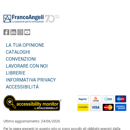
del ruolo, coerente sia con le valutazioni dei magistrati sia con le
attese dei cittadini.
Footer
LA TUA OPINIONE
CATALOGHI
CONVENZIONI
LAVORARE CON NOI
LIBRERIE
INFORMATIVA PRIVACY
ACCESSIBILITÁ
Ultimo aggiornamento: 24/06/2026
Per le opere presenti in questo sito si sono assolti gli obblighi previsti dalla