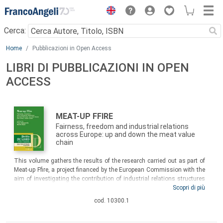
Menu
Cerca:
Main content
Home
Pubblicazioni in Open Access
LIBRI DI PUBBLICAZIONI IN OPEN
ACCESS
Autori:
Titolo:
MEAT-UP FFIRE
Fairness, freedom and industrial relations
across Europe: up and down the meat value
chain
Sommario:
This volume gathers the results of the research carried out as part of
Meat-up Ffire, a project financed by the European Commission with the
aim of investigating the contribution of industrial relations structures
in an important sector of the EU economy, such as the meat industry.
Scopri di più
The sector is undergoing significant changes, mainly due to the
cod. 10300.1
increasing level of global competition, the effects of automation, the
emergence of new consumption patterns, and a renewed commitment