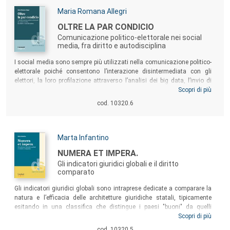
to environmental sustainability and animal welfare. Besides, there is a
widespread concern for the poor working conditions and wages. This
Autori:
Maria Romana Allegri
is particularly evident in the pork business, that the project puts under
Titolo:
OLTRE LA PAR CONDICIO
analysis.
Comunicazione politico-elettorale nei social
media, fra diritto e autodisciplina
Sommario:
I social media sono sempre più utilizzati nella comunicazione politico-
elettorale poiché consentono l’interazione disintermediata con gli
elettori, la loro profilazione attraverso l’analisi dei big data, l’invio di
messaggi personalizzati e persino la manipolazione della pubblica
Scopri di più
opinione attraverso pratiche eticamente scorrette. All’assenza di regole
cod. 10320.6
pensate specificamente per i media digitali, l’Unione europea ha reagito
incentivando la volontaria adesione a codici di condotta, finalizzati a
promuovere la trasparenza dei messaggi politici e, più in generale,
l’attendibilità delle informazioni.
Autori:
Marta Infantino
Titolo:
NUMERA ET IMPERA.
Gli indicatori giuridici globali e il diritto
comparato
Sommario:
Gli indicatori giuridici globali sono intraprese dedicate a comparare la
natura e l’efficacia delle architetture giuridiche statali, tipicamente
esitando in una classifica che distingue i paesi "buoni" da quelli
"cattivi". Al loro studio si dedica il presente volume, esaminando
Scopri di più
metodologie, contenuti e obiettivi, nonché i modi vari attraverso i quali
cod. 10320.5