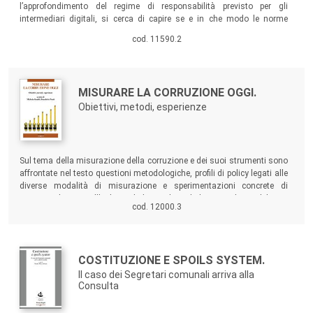
l’approfondimento del regime di responsabilità previsto per gli
intermediari digitali, si cerca di capire se e in che modo le norme
giuridiche esistenti, o quelle auspicabili in prospettiva de jure
cod. 11590.2
condendo, possano offrire soluzioni valide per ovviare ai principali
problemi che l’enorme diffusione di questa forma di comunicazione
pone.
Autori:
Titolo:
MISURARE LA CORRUZIONE OGGI.
Obiettivi, metodi, esperienze
Sommario:
Sul tema della misurazione della corruzione e dei suoi strumenti sono
affrontate nel testo questioni metodologiche, profili di policy legati alle
diverse modalità di misurazione e sperimentazioni concrete di
strumenti basati sull’utilizzo di diverse basi di dati oggi disponibili.
cod. 12000.3
Autori:
Titolo:
COSTITUZIONE E SPOILS SYSTEM.
Il caso dei Segretari comunali arriva alla
Consulta