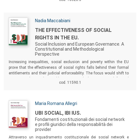
essi incidono sulle realtà giuridiche valutate, e al di là di queste. Scopo
della ricerca è comprendere non solo come tali indicatori operano, ma
pure che tipo di soluzioni giuridiche promuovono e, soprattutto, quali
lezioni può da loro trarre - e a loro impartire - il giurista in generale e il
Autori:
Nadia Maccabiani
giuscomparatista in particolare.
Titolo:
THE EFFECTIVENESS OF SOCIAL
RIGHTS IN THE EU.
Social Inclusion and European Governance. A
Constitutional and Methodological
Perspective
Sommario:
Increasing inequalities, social exclusion and poverty within the EU
prove that the effectiveness of social rights falls behind their formal
entitlements and their judicial enforceability. The focus would shift to
experimental ways better able to cope with the current multifaceted
cod. 11590.1
implications of social exclusion, poverty and inequalities for the
purpose of effective and improved social inclusion.
Autori:
Maria Romana Allegri
Titolo:
UBI SOCIAL, IBI IUS.
Fondamenti costituzionali dei social network
e profili giuridici della responsabilità dei
provider
Sommario:
Attraverso un inquadramento costituzionale dei social network e