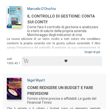
Autori:
Marcello D'Onofrio
Titolo:
IL CONTROLLO DI GESTIONE: CONTA
SUI CONTI!
Come fare il controllo di gestione e analizzare
lo stato di salute della propria azienda.
Monitoraggio degli indicatori di crisi
Sommario:
La nuova edizione di un testo rivolto a tutti coloro che vorrebbero
condurre la propria azienda con la giusta cultura aziendale. Il libro
spiega l’importanza del controllo di gestione, la sua composizione, la
metodologia attraverso la quale si redige, e introduce inoltre, man
Scopri di più
mano che vengono trattati gli argomenti specifici, un esempio pratico
cod.
di un caso aziendale reale. Il testo è dotato di un allegato online
1065.43.1
contenente cinque programmi esecutivi di controllo realizzati in excel,
utili per controllare la gestione della vostra azienda.
Autori:
Nigel Wyatt
Titolo:
COME REDIGERE UN BUDGET E FARE
PREVISIONI
Fornire stime precise e affidabili. Le guide del
Financial Times
Sommario:
Che li amiate o li odiate, i budget sono un elemento centrale