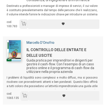
Sommario:
Destinato a professionisti e manager di imprese di servizi, il cui valore
è costituito prevalentemente dal tempo delle persone che li realizzano,
il volume intende fornire le indicazioni chiave per introdurre un sistema
di controllo di gestione adatto alla propria specifica attività, evitando
cod.
gli errori più comuni.
100.783
Autori:
Marcello D'Onofrio
Titolo:
IL CONTROLLO DELLE ENTRATE E
DELLE USCITE
Guida pratica per imprenditori e dirigenti per
gestire il cash-flow. Con l'esempio di un caso
pratico online e il programma di cash-flow da
utilizzare nella propria azienda
Sommario:
I problemi di liquidità sono complessi e molto diffusi, ma si possono
risolvere con provvedimenti attenti e ben ponderati. Questo libro offrirà
a tutti coloro che possiedono un’attività imprenditoriale una guida utile
e positiva per gestire operativamente il proprio flusso di cassa o meglio
cod.
le proprie entrate e le proprie uscite, al fine di metterle in ordine e trovare
1065.135
il proprio equilibrio.