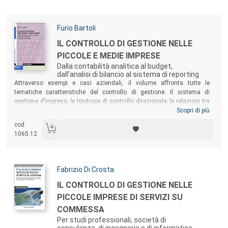
Autori:
Furio Bartoli
Titolo:
IL CONTROLLO DI GESTIONE NELLE
PICCOLE E MEDIE IMPRESE
Dalla contabilità analitica al budget,
dall'analisi di bilancio al sistema di reporting
Sommario:
Attraverso esempi e casi aziendali, il volume affronta tutte le
tematiche caratteristiche del controllo di gestione: il sistema di
gestione d’impresa; le tipologie di controllo direzionale; le relazioni tra
contabilità generale e contabilità analitica; l’analisi dei costi; le
Scopri di più
principali configurazioni di costo; il processo di responsabilizzazione e
cod.
i centri aziendali; il processo di budgeting; l’analisi di bilancio e i
1065.12
principali indicatori economico-finanziari; il sistema di reporting per la
direzione.
Autori:
Fabrizio Di Crosta
Titolo:
IL CONTROLLO DI GESTIONE NELLE
PICCOLE IMPRESE DI SERVIZI SU
COMMESSA
Per studi professionali, società di
consulenza, di ingegneria e di informatica