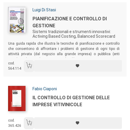
Autori:
Luigi Di Stasi
Titolo:
PIANIFICAZIONE E CONTROLLO DI
GESTIONE
Sistemi tradizionali e strumenti innovativi:
Activing Based Costing, Balanced Scorecard
Sommario:
Una guida rapida che illustra le tecniche di pianificazione e controllo
che consentono di affrontare i problemi di gestione di ogni tipo di
attività privata (dal negozio alla grande impresa) o pubblica (enti
previdenziali, aziende sanitarie, enti locali).
cod.
564.114
Autori:
Fabio Ciaponi
Titolo:
IL CONTROLLO DI GESTIONE DELLE
IMPRESE VITIVINICOLE
cod.
365.426