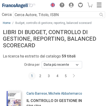
Menu
Cerca:
Main content
Home
Budget, controllo di gestione, reporting, balanced scorecard
LIBRI DI BUDGET, CONTROLLO DI
GESTIONE, REPORTING, BALANCED
SCORECARD
La ricerca ha estratto dal catalogo
59 titoli
Ordina per
1
2
3
4
5
Autori:
Carlo Barrese
,
Michele Abbatemarco
Titolo:
IL CONTROLLO DI GESTIONE IN