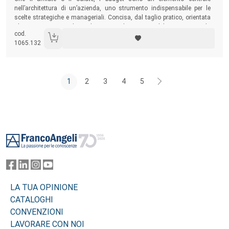
nell’architettura di un’azienda, uno strumento indispensabile per le
scelte strategiche e manageriali. Concisa, dal taglio pratico, orientata
al conseguimento di risultati immediati e tangibili, questa guida
cod.
costituisce un valido aiuto per offrire al lettore tutto ciò che è
1065.132
necessario sapere per poter redigere, gestire ed esaminare budget e
previsioni.
1
2
3
4
5
Footer
LA TUA OPINIONE
CATALOGHI
CONVENZIONI
LAVORARE CON NOI