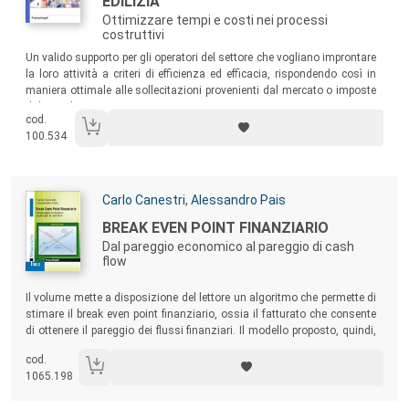
EDILIZIA
Ottimizzare tempi e costi nei processi
costruttivi
Sommario:
Un valido supporto per gli operatori del settore che vogliano improntare
la loro attività a criteri di efficienza ed efficacia, rispondendo così in
maniera ottimale alle sollecitazioni provenienti dal mercato o imposte
dal Legislatore.
cod.
100.534
Autori:
Carlo Canestri
,
Alessandro Pais
Titolo:
BREAK EVEN POINT FINANZIARIO
Dal pareggio economico al pareggio di cash
flow
Sommario:
Il volume mette a disposizione del lettore un algoritmo che permette di
stimare il break even point finanziario, ossia il fatturato che consente
di ottenere il pareggio dei flussi finanziari. Il modello proposto, quindi,
mette in correlazione la gestione economica dell’azienda con la
cod.
dinamica finanziaria, fornendo le chiavi per intervenire sulla gestione
1065.198
operativa e individuare le leve di miglioramento.