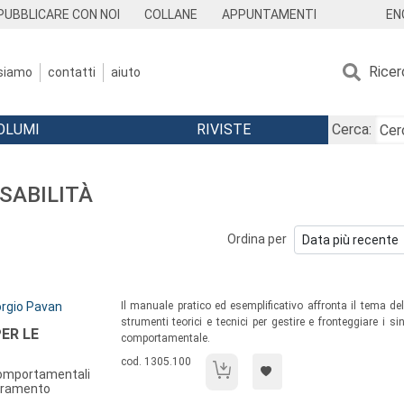
EN
PUBBLICARE CON NOI
COLLANE
APPUNTAMENTI
Ricer
 siamo
contatti
aiuto
OLUMI
RIVISTE
Cerca:
ISABILITÀ
Ordina per
Sommario:
orgio Pavan
Il manuale pratico ed esemplificativo affronta il tema d
strumenti teorici e tecnici per gestire e fronteggiare i 
ER LE
comportamentale.
Codice libro:
cod. 1305.100
Protocolli di intervento per le demenze
comportamentali
ioramento