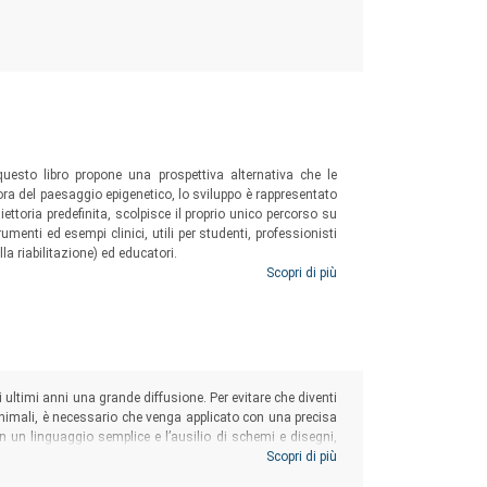
 questo libro propone una prospettiva alternativa che le
ora del paesaggio epigenetico, lo sviluppo è rappresentato
ettoria predefinita, scolpisce il proprio unico percorso su
rumenti ed esempi clinici, utili per studenti, professionisti
lla riabilitazione) ed educatori.
Scopri di più
i ultimi anni una grande diffusione. Per evitare che diventi
animali, è necessario che venga applicato con una precisa
n un linguaggio semplice e l’ausilio di schemi e disegni,
ità neuromotorie e sensoriali di approfondire l’applicazione
Scopri di più
litativo e di mantenimento.