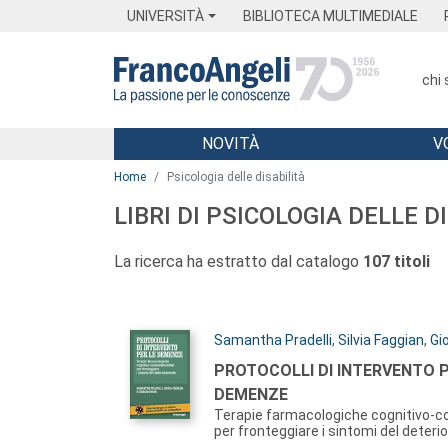
Menu
Main content
Footer
Menu
UNIVERSITÀ
BIBLIOTECA MULTIMEDIALE
chi
NOVITÀ
V
Main content
Home
Psicologia delle disabilità
LIBRI DI PSICOLOGIA DELLE D
La ricerca ha estratto dal catalogo
107 titoli
Autori:
Samantha Pradelli
,
Silvia Faggian
,
Gi
Titolo:
PROTOCOLLI DI INTERVENTO P
DEMENZE
Terapie farmacologiche cognitivo-
per fronteggiare i sintomi del deter