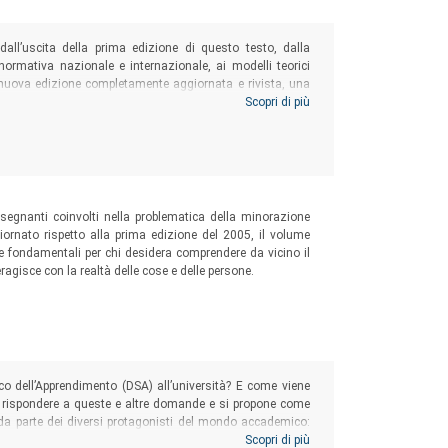
all’uscita della prima edizione di questo testo, dalla
a normativa nazionale e internazionale, ai modelli teorici
na nuova edizione completamente aggiornata e rivista, una
elle diverse figure professionali – dagli specialisti agli
Scopri di più
formazioni nuove o spunti interessanti per ulteriori
i dello sviluppo
segnanti coinvolti nella problematica della minorazione
giornato rispetto alla prima edizione del 2005, il volume
e fondamentali per chi desidera comprendere da vicino il
ragisce con la realtà delle cose e delle persone.
co dell’Apprendimento (DSA) all’università? E come viene
 di rispondere a queste e altre domande e si propone come
 da parte dei diversi protagonisti del mondo accademico:
pegnate nei servizi di Ateneo per l’inclusione degli studenti
Scopri di più