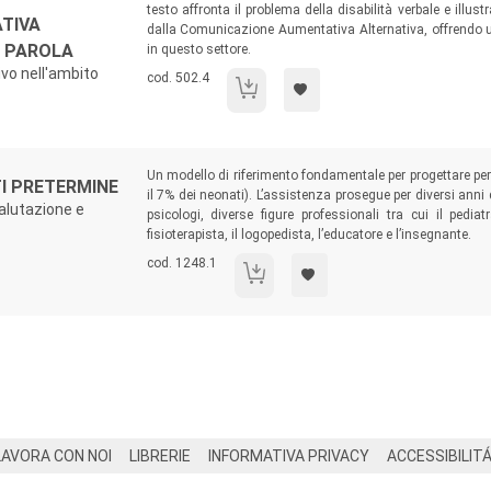
testo affronta il problema della disabilità verbale e illus
TIVA
dalla Comunicazione Aumentativa Alternativa, offrendo un 
E PAROLA
in questo settore.
ivo nell'ambito
Codice libro:
cod. 502.4
La comunicazione aumentativa alternativa 
Sommario:
Un modello di riferimento fondamentale per progettare perc
TI PRETERMINE
il 7% dei neonati). L’assistenza prosegue per diversi anni 
valutazione e
psicologi, diverse figure professionali tra cui il pediatra
fisioterapista, il logopedista, l’educatore e l’insegnante.
Codice libro:
cod. 1248.1
Lo sviluppo dei bambini nati pretermine
LAVORA CON NOI
LIBRERIE
INFORMATIVA PRIVACY
ACCESSIBILIT