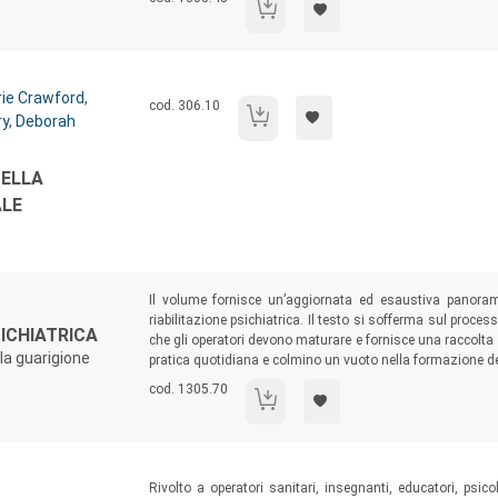
Pet Therapy
rie Crawford
,
Codice libro:
cod. 306.10
L'intervista sulla storia della performanc
ry
,
Deborah
DELLA
LE
Sommario:
Il volume fornisce un’aggiornata ed esaustiva panoramica
riabilitazione psichiatrica. Il testo si sofferma sul proces
SICHIATRICA
che gli operatori devono maturare e fornisce una raccolta s
lla guarigione
pratica quotidiana e colmino un vuoto nella formazione dei
Codice libro:
cod. 1305.70
Principi di riabilitazione psichiatrica
Sommario:
Rivolto a operatori sanitari, insegnanti, educatori, psicolo