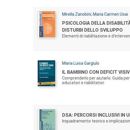
Autori:
Mirella Zanobini
,
Maria Carmen Usai
Titolo:
PSICOLOGIA DELLA DISABILITÀ
DISTURBI DELLO SVILUPPO
Elementi di riabilitazione e d'interve
Autori:
Maria Luisa Gargiulo
Titolo:
IL BAMBINO CON DEFICIT VISI
Comprenderlo per aiutarlo. Guida per 
educatori e riabilitatori
Autori:
Titolo:
DSA: PERCORSI INCLUSIVI IN 
Inquadramento teorico e implicazion