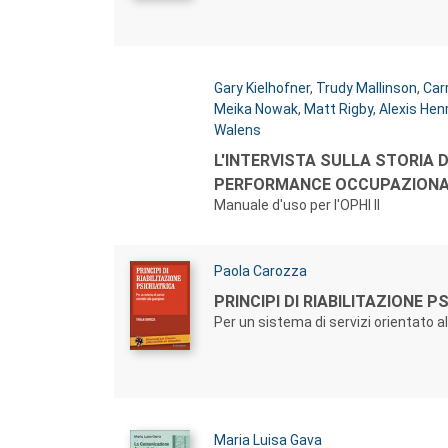
Autori:
Gary Kielhofner
,
Trudy Mallinson
,
Car
Meika Nowak
,
Matt Rigby
,
Alexis Hen
Walens
Titolo:
L'INTERVISTA SULLA STORIA 
PERFORMANCE OCCUPAZIONA
Manuale d'uso per l'OPHI II
Autori:
Paola Carozza
Titolo:
PRINCIPI DI RIABILITAZIONE P
Per un sistema di servizi orientato a
Autori:
Maria Luisa Gava