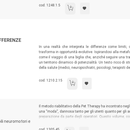
con DSA.
Codice libro:
cod. 1248.1.5
DSA: percorsi inclusivi in università
Sommario:
IFFERENZE
In una realtà che interpreta le differenze come limiti,
trasforma in opportunità evolutive. Ispirandosi alla metaf
come il viaggio di una biglia che, anziché seguire una trai
un territorio dinamico di potenzialità. Un testo ricco di st
della salute (medici, neuropsichiatri, psicologi, terapisti de
Codice libro:
cod. 1210.2.15
Neurosviluppo: oltre le differenze
Sommario:
Il metodo riabilitativo della Pet Therapy ha incontrato negl
una “moda”, dannosa tanto per gli utenti quanto per gli 
preparazione da parte degli operatori. Questo volume, co
ili neuromotori e
permette a operatori e riabilitatori del campo delle disabil
di questa terapia “naturale” di intervento riabilitativo, abi
Codice libro:
cod. 1305.45