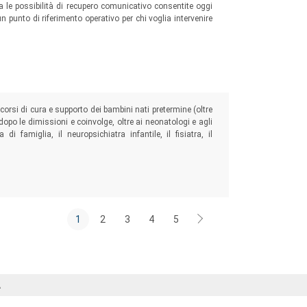
tra le possibilità di recupero comunicativo consentite oggi
punto di riferimento operativo per chi voglia intervenire
tra pensiero e parola
orsi di cura e supporto dei bambini nati pretermine (oltre
dopo le dimissioni e coinvolge, oltre ai neonatologi e agli
 di famiglia, il neuropsichiatra infantile, il fisiatra, il
1
2
3
4
5
Á