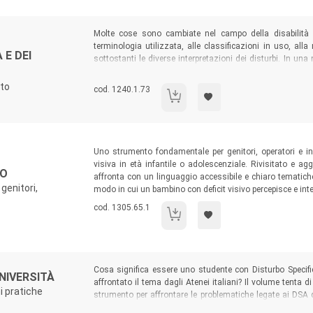
Sommario:
Molte cose sono cambiate nel campo della disabilità d
terminologia utilizzata, alle classificazioni in uso, all
 E DEI
sottostanti le diverse interpretazioni dei disturbi. In u
guida di base per la formazione degli studenti, ma anche d
insegnanti – e dei genitori che potranno trovarvi in
nto
Codice libro:
cod. 1240.1.73
Psicologia della disabilità e dei disturb
approfondimenti.
Sommario:
Uno strumento fondamentale per genitori, operatori e in
visiva in età infantile o adolescenziale. Rivisitato e ag
VO
affronta con un linguaggio accessibile e chiaro tematich
genitori,
modo in cui un bambino con deficit visivo percepisce e inte
Codice libro:
cod. 1305.65.1
Il bambino con deficit visivo
Sommario:
Cosa significa essere uno studente con Disturbo Specifi
UNIVERSITÀ
affrontato il tema dagli Atenei italiani? Il volume tenta
i pratiche
strumento per affrontare le problematiche legate ai DSA
studenti, docenti e altre figure che, a vario titolo, sono im