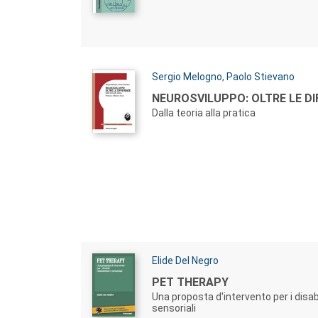
Autori:
Sergio Melogno
,
Paolo Stievano
Titolo:
NEUROSVILUPPO: OLTRE LE D
Dalla teoria alla pratica
Autori:
Elide Del Negro
Titolo:
PET THERAPY
Una proposta d'intervento per i disab
sensoriali