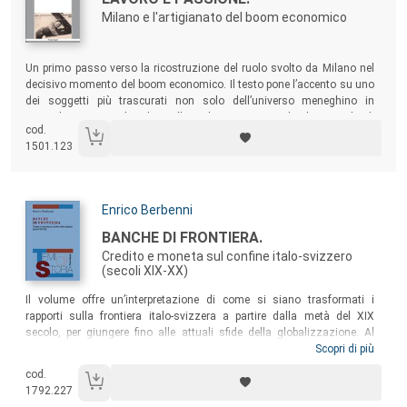
Milano e l'artigianato del boom economico
Sommario:
Un primo passo verso la ricostruzione del ruolo svolto da Milano nel
decisivo momento del boom economico. Il testo pone l’accento su uno
dei soggetti più trascurati non solo dell’universo meneghino in
particolare ma anche di quello italiano in generale: la miriade di
cod.
modesti artigiani che, caricandosi sulle spalle le pesantissime
1501.123
conseguenze di una guerra mondiale, avviarono o rilanciarono le
proprie attività nella Milano degli anni Cinquanta.
Autori:
Enrico Berbenni
Titolo:
BANCHE DI FRONTIERA.
Credito e moneta sul confine italo-svizzero
(secoli XIX-XX)
Sommario:
Il volume offre un’interpretazione di come si siano trasformati i
rapporti sulla frontiera italo-svizzera a partire dalla metà del XIX
secolo, per giungere fino alle attuali sfide della globalizzazione. Al
centro dell’attenzione si pongono soprattutto le intense relazioni
Scopri di più
bancarie e monetarie da sempre in essere tra Como e il Canton Ticino,
cod.
una storia fatta di interessi spesso al limite tra legalità e illegalità, che
1792.227
possono però far luce sull’evoluzione storica della frontiera e dei suoi