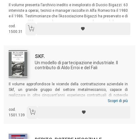
Sommario:
Il volume presenta l’archivio inedito e inesplorato di Duccio Bigazzi: 63
interviste a operai, tecnici e manager raccolte in Alfa Romeo tra il 1980
e il 1986. Testimonianze che l’Associazione Bigazzi ha preservato e di
cui oggi pubblica una selezione: queste storie di vita e di lavoro ci
cod.
restituiscono la dimensione reale e concreta della fabbrica
1500.31
novecentesca − la progettazione, l’organizzazione, le lotte, gli impianti,
i modelli di automobile.
Autori:
Titolo:
SKF.
Un modello di partecipazione industriale. Il
contributo di Aldo Erroi e del Fali
Sommario:
Il volume approfondisce le vicende della contrattazione aziendale in
Skf, un grande gruppo del settore metalmeccanico, capace di
realizzare in oltre cinquant’anni esperienze contrattuali di notevole
rilevanza, innovative e, spesso, anticipatrici di contenuti fatti propri, in
Scopri di più
seguito, dall’intera categoria. Tra i protagonisti della contrattazione
cod.
anche il Fali, una sigla fondata da Aldo Erroi, di cui il testo ripercorre la
1501.139
traiettoria biografica e sindacale.
Autori: