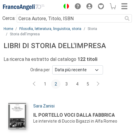
Menu
Cerca:
Main content
Home
Filosofia, letteratura, linguistica, storia
Storia
Storia dell'impresa
LIBRI DI STORIA DELL'IMPRESA
La ricerca ha estratto dal catalogo
122 titoli
Ordina per
1
2
3
4
5
Autori:
Sara Zanisi
Titolo:
IL PORTELLO VOCI DALLA FABBRICA
Le interviste di Duccio Bigazzi in Alfa Romeo