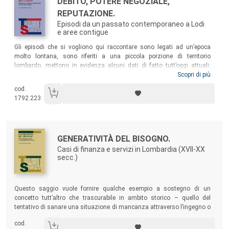
Titolo:
DEBITO, POTERE NEGOZIALE,
REPUTAZIONE.
Episodi da un passato contemporaneo a Lodi
e aree contigue
Sommario:
Gli episodi che si vogliono qui raccontare sono legati ad un’epoca
molto lontana, sono riferiti a una piccola porzione di territorio
lombardo, mettono in evidenza alcuni dati di fatto tutt’oggi attuali:
fanno comprendere soprattutto come i rapporti di debito/credito siano
Scopri di più
da sempre legati a una negoziazione della quale generalmente si
cod.
avvantaggia chi detiene in quel momento maggior potere ed è capace
1792.223
di imporre anche mediaticamente le proprie ragioni. (Dalla
Introduzione
)
Autori:
Titolo:
GENERATIVITÀ DEL BISOGNO.
Casi di finanza e servizi in Lombardia (XVII-XX
secc.)
Sommario:
Questo saggio vuole fornire qualche esempio a sostegno di un
concetto tutt’altro che trascurabile in ambito storico – quello del
tentativo di sanare una situazione di mancanza attraverso l’ingegno o
comunque lo sforzo –, traendolo da una serie di comportamenti
cod.
collettivi analoghi tra loro e collocabili in quella fascia di terra