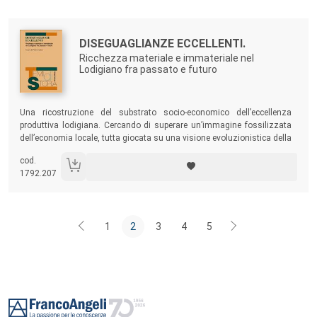
effetti di lungo periodo.
Autori:
Titolo:
DISEGUAGLIANZE ECCELLENTI.
Ricchezza materiale e immateriale nel
Lodigiano fra passato e futuro
Sommario:
Una ricostruzione del substrato socio-economico dell’eccellenza
produttiva lodigiana. Cercando di superare un’immagine fossilizzata
dell’economia locale, tutta giocata su una visione evoluzionistica della
produzione, il volume fa emergere il valore culturale ancor prima che
cod.
economico di alcune produzioni “inattuali” e “alternative” come il
1792.207
pannerone o il Tipico Lodigiano.
1
2
3
4
5
Footer