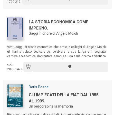
1792.217
lombarda che, a sud di Milano, si spinge da Lodi fino alla Bassa
bresciana.
Autori:
Titolo:
LA STORIA ECONOMICA COME
IMPEGNO.
Saggi in onore di Angelo Moioli
Sommario:
Venti saggi di storia economica che amici e colleghi di Angelo Moioli
gli hanno voluto dedicare per celebrare la sua lunga e impegnata
carriera accademica, improntata sempre a una seria ricerca scientifica
e a un’appassionata attività istituzionale.
cod.
2000.1429
Autori:
Boris Pesce
Titolo:
GLI IMPIEGATI DELLA FIAT DAL 1955
AL 1999.
Un percorso nella memoria
Sommario:
Ricorrendo a fonti aziendali e a più di cinquanta interviste a impiegati e