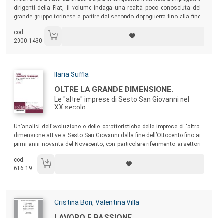
dirigenti della Fiat, il volume indaga una realtà poco conosciuta del
grande gruppo torinese a partire dal secondo dopoguerra fino alla fine
del ’900. Il ricorso alle testimonianze dirette e alla storia orale
cod.
rappresenta un metodo efficace per delineare e far emergere la
2000.1430
memoria di un gruppo e dinamiche lavorative, e non solo, complesse.
Autori:
Ilaria Suffia
Titolo:
OLTRE LA GRANDE DIMENSIONE.
Le "altre" imprese di Sesto San Giovanni nel
XX secolo
Sommario:
Un’analisi dell’evoluzione e delle caratteristiche delle imprese di ‘altra’
dimensione attive a Sesto San Giovanni dalla fine dell’Ottocento fino ai
primi anni novanta del Novecento, con particolare riferimento ai settori
manifatturieri dominanti in città, ossia il comparto meccanico,
cod.
metalmeccanico, siderurgico ed elettromeccanico.
616.19
Autori:
Cristina Bon
,
Valentina Villa
Titolo:
LAVORO E PASSIONE.