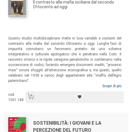
Il contrasto alla mafia siciliana dal secondo
Ottocento ad oggi
Sommario:
Questo studio multidisciplinare mette in luce variabili e costanti del
contrasto alla mafia dal secondo Ottocento a oggi. Lunghe fasi di
impunità connotano un fenomeno protetto da uno schema
interpretativo e culturale apologetico che è penetrato nelle Corti. Il
racconto storico e le rigide categorie penalistiche si combinano nella
successione di codici, facendo emergere documenti inediti, “processi
maxi” sinora sfuggiti all’attenzione storiografica e, tra questi, quello
celebrato nel 1938 a carico degli appartenenti alla “maffia dell’Agro
palermitano”.
Scopri di più
cod.
1501.188
Autori:
Titolo:
SOSTENIBILITÀ: I GIOVANI E LA
PERCEZIONE DEL FUTURO