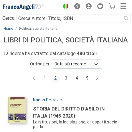
Menu
Cerca:
Main content
Home
Politica, società italiana
LIBRI DI POLITICA, SOCIETÀ ITALIANA
La ricerca ha estratto dal catalogo
480 titoli
Ordina per
1
2
3
4
5
Autori:
Nadan Petrovic
Titolo:
STORIA DEL DIRITTO D'ASILO IN
ITALIA (1945-2020)
Le istituzioni, la legislazione, gli aspetti socio-
politici
Sommario: