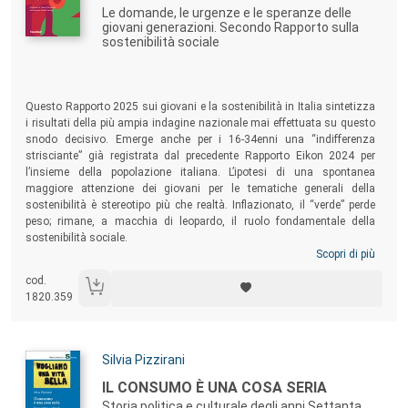
Le domande, le urgenze e le speranze delle
giovani generazioni. Secondo Rapporto sulla
sostenibilità sociale
Sommario:
Questo Rapporto 2025 sui giovani e la sostenibilità in Italia sintetizza
i risultati della più ampia indagine nazionale mai effettuata su questo
snodo decisivo. Emerge anche per i 16-34enni una “indifferenza
strisciante” già registrata dal precedente Rapporto Eikon 2024 per
l’insieme della popolazione italiana. L’ipotesi di una spontanea
maggiore attenzione dei giovani per le tematiche generali della
sostenibilità è stereotipo più che realtà. Inflazionato, il “verde” perde
peso; rimane, a macchia di leopardo, il ruolo fondamentale della
sostenibilità sociale.
Scopri di più
cod.
1820.359
Autori:
Silvia Pizzirani
Titolo:
IL CONSUMO È UNA COSA SERIA
Storia politica e culturale degli anni Settanta