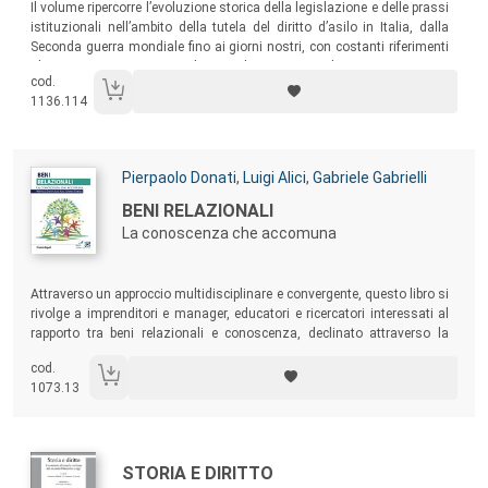
Il volume ripercorre l’evoluzione storica della legislazione e delle prassi
istituzionali nell’ambito della tutela del diritto d’asilo in Italia, dalla
Seconda guerra mondiale fino ai giorni nostri, con costanti riferimenti
al contesto internazionale e al processo di armonizzazione
cod.
comunitaria volto alla creazione del Sistema Europeo Comune d’Asilo.
1136.114
Autori:
Pierpaolo Donati
,
Luigi Alici
,
Gabriele Gabrielli
Titolo:
BENI RELAZIONALI
La conoscenza che accomuna
Sommario:
Attraverso un approccio multidisciplinare e convergente, questo libro si
rivolge a imprenditori e manager, educatori e ricercatori interessati al
rapporto tra beni relazionali e conoscenza, declinato attraverso la
sensibilità e la ricchezza del “lavoroperlapersona”.
cod.
1073.13
Autori:
Titolo:
STORIA E DIRITTO