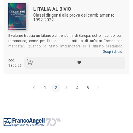
Autori:
Titolo:
L'ITALIA AL BIVIO
Classi dirigenti alla prova del cambiamento
1992-2022
Sommario:
Il volume traccia un bilancio di trent’anni di Europa, sottolineando, con
rammarico, come per l’Italia si sia trattata di un’altra “occasione
mancata”. Quando lo Stato imprenditore si è ritirato lasciando
un’importante eredità (le imprese pubbliche), “gli eredi” delle
Scopri di più
privatizzazioni non si sono rivelati all’altezza del compito: ne è uscita
cod.
compromessa la capacità di crescita del Paese, si sono aggravati gli
1802.26
squilibri territoriali e sociali, è andato colpevolmente disperso un
solido patrimonio industriale e di competenze.
1
2
3
4
5
Footer