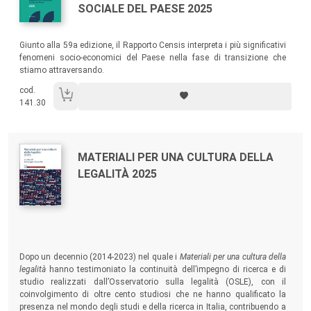
SOCIALE DEL PAESE 2025
Sommario:
Giunto alla 59a edizione, il Rapporto Censis interpreta i più significativi
fenomeni socio-economici del Paese nella fase di transizione che
stiamo attraversando.
cod.
141.30
Autori:
Titolo:
MATERIALI PER UNA CULTURA DELLA
LEGALITÀ 2025
Sommario:
Dopo un decennio (2014-2023) nel quale i
Materiali per una cultura della
legalità
hanno testimoniato la continuità dell’impegno di ricerca e di
studio realizzati dall’Osservatorio sulla legalità (OSLE), con il
coinvolgimento di oltre cento studiosi che ne hanno qualificato la
presenza nel mondo degli studi e della ricerca in Italia, contribuendo a