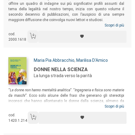
offrire un quadro di indagine sui più significativi profili assunti dal
tema della legalità nel nostro tempo, inizia con questo volume il
secondo decennio di pubblicazioni, con l’auspicio di una sempre
maggiore diffusione che coinvolga nuovi lettori e studiosi.
Scopri di più
cod.
2000.1618
Autori:
Maria Pia Abbracchio
,
Marilisa D'Amico
Titolo:
DONNE NELLA SCIENZA
La lunga strada verso la parità
Sommario:
“
Le donne non hanno mentalità analitica
”. “
Ingegneria e fisica sono materie
da maschi
”.
Ecco solo alcune delle frasi che generano gli stereotipi
inconsci che hanno allontanato le donne dalla scienza, almeno da
quella ufficiale. Eppure, da sempre le donne hanno dato il loro
Scopri di più
contributo alla scienza come figure invisibili e anonime, tenute lontane
cod.
dalle accademie dove si costruiva la narrazione delle grandi scoperte
1420.1.214
scientifiche.