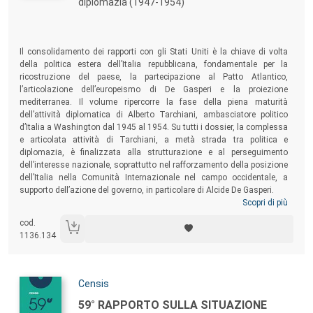
diplomazia (1947-1954)
Sommario:
Il consolidamento dei rapporti con gli Stati Uniti è la chiave di volta
della politica estera dell’Italia repubblicana, fondamentale per la
ricostruzione del paese, la partecipazione al Patto Atlantico,
l’articolazione dell’europeismo di De Gasperi e la proiezione
mediterranea. Il volume ripercorre la fase della piena maturità
dell’attività diplomatica di Alberto Tarchiani, ambasciatore politico
d’Italia a Washington dal 1945 al 1954. Su tutti i dossier, la complessa
e articolata attività di Tarchiani, a metà strada tra politica e
diplomazia, è finalizzata alla strutturazione e al perseguimento
dell’interesse nazionale, soprattutto nel rafforzamento della posizione
dell’Italia nella Comunità Internazionale nel campo occidentale, a
supporto dell’azione del governo, in particolare di Alcide De Gasperi.
Scopri di più
cod.
1136.134
Autori:
Censis
Titolo:
59° RAPPORTO SULLA SITUAZIONE