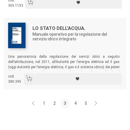
cod.
tra quelle in cui, per ragioni strutturali, appare più arduo il compito di
365.1153
innescare un adeguato processo di sviluppo.
Autori:
Titolo:
LO STATO DELL'ACQUA.
Manuale operativo per la regolazione del
servizio idrico integrato
Sommario:
Una panoramica della regolazione dei servizi idrici a seguito
dell’attribuzione, nel 2011, all’Autorità per l’energia elettrica ed il gas
(oggi Autorità per l’energia elettrica, il gas e il sistema idrico) dei poteri
di regolatore nazionale. Un testo rivolto a chi voglia approfondire il
cod.
tema della regolazione multilivello del Servizio Idrico Integrato, con
380.395
particolare attenzione al ruolo del regolatore locale.
1
2
3
4
5
Footer