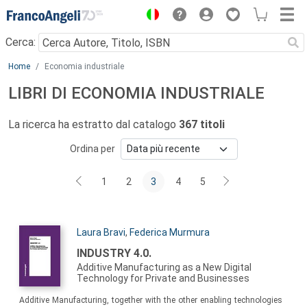
Menu
Cerca:
Main content
Home
Economia industriale
LIBRI DI ECONOMIA INDUSTRIALE
La ricerca ha estratto dal catalogo
367 titoli
Ordina per
1
2
3
4
5
Autori:
Laura Bravi
,
Federica Murmura
Titolo:
INDUSTRY 4.0.
Additive Manufacturing as a New Digital
Technology for Private and Businesses
Sommario:
Additive Manufacturing, together with the other enabling technologies