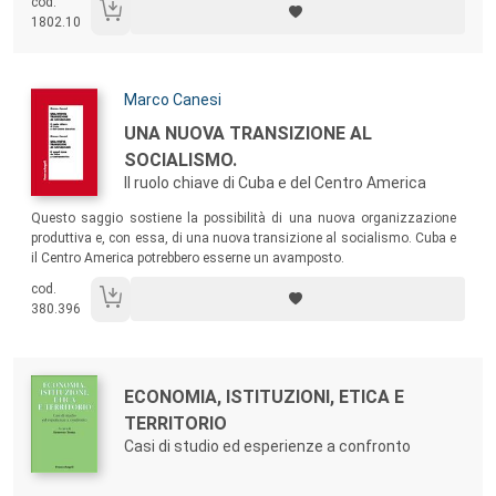
cod.
importante e quali conseguenze produce. I dati e le analisi di questo
1802.10
volume gettano luce sulla debolezza più grave dell’economia italiana
nel XXI secolo, che è proprio la carenza di investimenti immateriali”
(Gianfranco Viesti, Università di Bari).
Autori:
Marco Canesi
Titolo:
UNA NUOVA TRANSIZIONE AL
SOCIALISMO.
Il ruolo chiave di Cuba e del Centro America
Sommario:
Questo saggio sostiene la possibilità di una nuova organizzazione
produttiva e, con essa, di una nuova transizione al socialismo. Cuba e
il Centro America potrebbero esserne un avamposto.
cod.
380.396
Autori:
Titolo:
ECONOMIA, ISTITUZIONI, ETICA E
TERRITORIO
Casi di studio ed esperienze a confronto
Sommario: