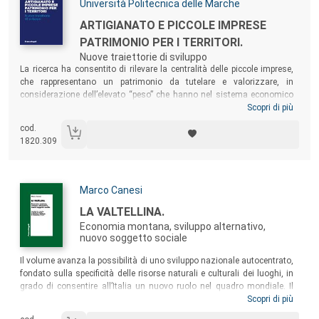
Università Politecnica delle Marche
Titolo:
ARTIGIANATO E PICCOLE IMPRESE
PATRIMONIO PER I TERRITORI.
Nuove traiettorie di sviluppo
Sommario:
La ricerca ha consentito di rilevare la centralità delle piccole imprese,
che rappresentano un patrimonio da tutelare e valorizzare, in
considerazione dell’elevato “peso” che hanno nel sistema economico
nazionale e in particolare in alcune Regioni. Risulta evidente e
Scopri di più
“conveniente” per l’intero sistema economico e sociale “facilitare la
cod.
vita” di questa tipologia di imprese: realizzando interventi di
1820.309
diminuzione del costo del lavoro e di riduzione della tassazione,
incentivando gli investimenti e tutelando le produzioni del “Made in
Italy”.
Autori:
Marco Canesi
Titolo:
LA VALTELLINA.
Economia montana, sviluppo alternativo,
nuovo soggetto sociale
Sommario:
Il volume avanza la possibilità di uno sviluppo nazionale autocentrato,
fondato sulla specificità delle risorse naturali e culturali dei luoghi, in
grado di consentire all’Italia un nuovo ruolo nel quadro mondiale. Il
testo sostiene il suo assunto immaginando una politica degli
Scopri di più
interventi a livello locale, ad esempio in Valtellina, una realtà territoriale