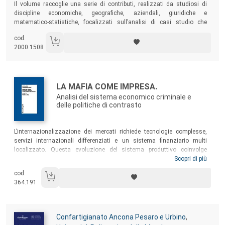
Il volume raccoglie una serie di contributi, realizzati da studiosi di
discipline economiche, geografiche, aziendali, giuridiche e
matematico-statistiche, focalizzati sull’analisi di casi studio che
presentano un comune filo conduttore rappresentato da aspetti
cod.
connessi allo sviluppo economico e al governo del territorio.
2000.1508
Autori:
Titolo:
LA MAFIA COME IMPRESA.
Analisi del sistema economico criminale e
delle politiche di contrasto
Sommario:
L’internazionalizzazione dei mercati richiede tecnologie complesse,
servizi internazionali differenziati e un sistema finanziario multi
localizzato. Questa evoluzione del sistema produttivo coinvolge
anche le organizzazioni criminali e necessariamente le politiche di
Scopri di più
contrasto. Esiste un’indubbia difficoltà di comprensione dei modelli
cod.
adottati dalle organizzazioni criminali; le ricerche presenti in questo
364.191
volume ricorrono nelle loro analisi alle tecnologie della conoscenza e
allo studio delle relazioni interne ed esterne al sistema economico
criminale.
Autori:
Confartigianato Ancona Pesaro e Urbino
,