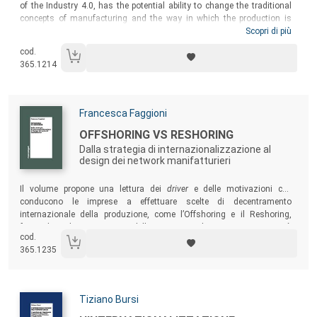
of the Industry 4.0, has the potential ability to change the traditional
concepts of manufacturing and the way in which the production is
managed throughout its supply chain. This book analyzes the
Scopri di più
changes that the Industry 4.0 is making to the whole economic
cod.
system focusing on the manufacturing technology of Additive
365.1214
Manufacturing and analyzing the Italian economic context of
reference, in the wood-furniture manufacturing sector.
Autori:
Francesca Faggioni
Titolo:
OFFSHORING VS RESHORING
Dalla strategia di internazionalizzazione al
design dei network manifatturieri
Sommario:
Il volume propone una lettura dei
driver
e delle motivazioni che
conducono le imprese a effettuare scelte di decentramento
internazionale della produzione, come l’Offshoring e il Reshoring,
fornendo un’interpretazione delle stesse anche in una visione più
cod.
ampia: quella dei network globali manifatturieri e alla luce delle teorie
365.1235
sull’internazionalizzazione delle imprese.
Autori:
Tiziano Bursi