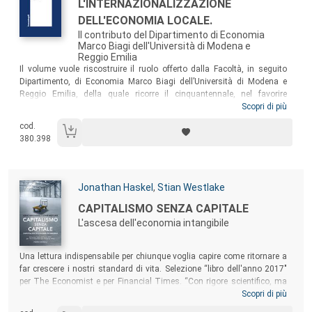
Titolo:
L'INTERNAZIONALIZZAZIONE
DELL'ECONOMIA LOCALE.
Il contributo del Dipartimento di Economia
Marco Biagi dell'Università di Modena e
Reggio Emilia
Sommario:
Il volume vuole riscostruire il ruolo offerto dalla Facoltà, in seguito
Dipartimento, di Economia Marco Biagi dell’Università di Modena e
Reggio Emilia, della quale ricorre il cinquantennale, nel favorire
l’apertura al mercato internazionale del sistema produttivo con l’offerta
Scopri di più
di programmi, insegnamenti, attività di mobilità interazionale che
cod.
hanno formato migliaia di laureati che in ruoli manageriali e
380.398
imprenditoriali hanno accompagnato le imprese, locali e non, nei loro
percorsi di internazionalizzazione.
Autori:
Jonathan Haskel
,
Stian Westlake
Titolo:
CAPITALISMO SENZA CAPITALE
L'ascesa dell'economia intangibile
Sommario:
Una lettura indispensabile per chiunque voglia capire come ritornare a
far crescere i nostri standard di vita. Selezione “libro dell'anno 2017"
per The Economist e per Financial Times. “Con rigore scientifico, ma
con un linguaggio accessibile, Haskel e Westlake ci fanno capire che
Scopri di più
cosa è e come si misura l’economia intangibile, perché è così