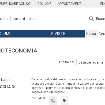
EN
PUBBLICARE CON NOI
COLLANE
APPUNTAMENTI
Ricer
 siamo
contatti
aiuto
OLUMI
RIVISTE
Cerca:
BLIOTECONOMIA
Ordina per
Sommario:
o Lucas
Dalla profondità del tempo, un racconto fotografico che 
riconosce ancora. Con le immagini scattate dai reporter d
OGLIA DI
speranza, i patimenti e l’eroica pazienza di quanti abba
sogno di una vita migliore.
Codice libro:
cod. 346.3
E' un meridionale però ha voglia di lavorare