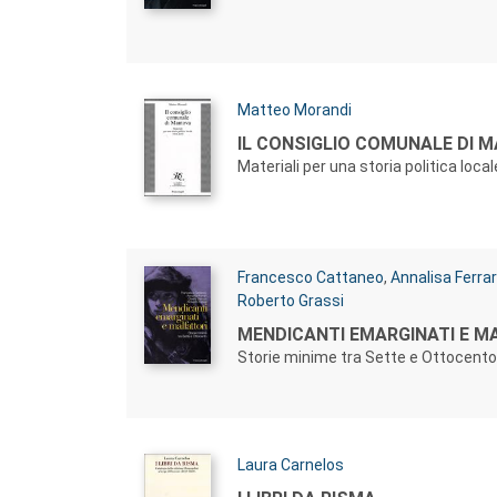
Autori:
Matteo Morandi
Titolo:
IL CONSIGLIO COMUNALE DI 
Materiali per una storia politica loc
Autori:
Francesco Cattaneo
,
Annalisa Ferrar
Roberto Grassi
Titolo:
MENDICANTI EMARGINATI E M
Storie minime tra Sette e Ottocento
Autori:
Laura Carnelos