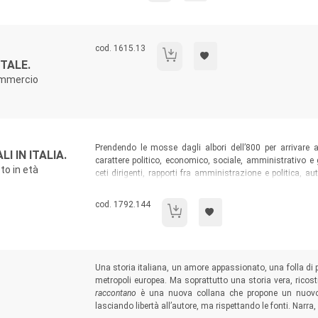
Codice libro:
cod. 1615.13
Editori e librai nell'era digitale.
ITALE.
commercio
Sommario:
Prendendo le mosse dagli albori dell’800 per arrivare a
 IN ITALIA.
carattere politico, economico, sociale, amministrativo 
to in età
ceti dirigenti, rapporti fra amministrazione e politica, au
assistenza e servizi sociali, fiscalità comunale, problemi 
L’ottica nazionale è arricchita dall’analisi della realtà regi
Codice libro:
cod. 1792.144
Le amministrazioni comunali in Italia.
Sommario:
Una storia italiana, un amore appassionato, una folla di 
metropoli europea. Ma soprattutto una storia vera, ricostr
raccontano
è una nuova collana che propone un nuovo m
lasciando libertà all’autore, ma rispettando le fonti. Narra