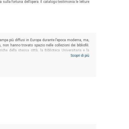
a sulla fortuna dell’opera. Il catalogo testimonia le letture
 stampa più diffusi in Europa durante l’epoca moderna, ma,
, non hanno trovato spazio nelle collezioni dei bibliofili.
iche della stessa città, la Biblioteca Universitaria e la
ume si pone come chiave d’accesso a questi documenti,
Scopri di più
cimento