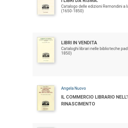
Titolo:
I LIBRI DA RISMA.
Catalogo delle edizioni Remondini a 
(1650-1850)
Autori:
Titolo:
LIBRI IN VENDITA
Cataloghi librari nelle biblioteche p
1850)
Autori:
Angela Nuovo
Titolo:
IL COMMERCIO LIBRARIO NELL'
RINASCIMENTO