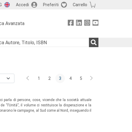
G
Accedi
Preferiti
Carrello
ca Avanzata
1
2
3
4
5
ci parla di persone, cose, vicende che la società attuale
e “l’Unità”, il volume ci restituisce la disperazione e la
ndonarono le campagne, al Sud come al Nord, inseguendo il