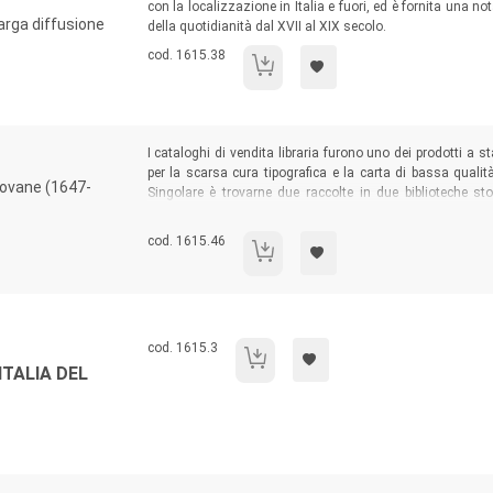
con la localizzazione in Italia e fuori, ed è fornita una not
larga diffusione
della quotidianità dal XVII al XIX secolo.
Codice libro:
cod. 1615.38
I libri da risma.
Sommario:
I cataloghi di vendita libraria furono uno dei prodotti a
per la scarsa cura tipografica e la carta di bassa qualità
adovane (1647-
Singolare è trovarne due raccolte in due biblioteche stor
Biblioteca del Seminario Vescovile di Padova. Il vol
preziose fonti di informazioni per gli studiosi.
Codice libro:
cod. 1615.46
Libri in vendita
Codice libro:
cod. 1615.3
Il commercio librario nell'Italia del Rinas
ITALIA DEL