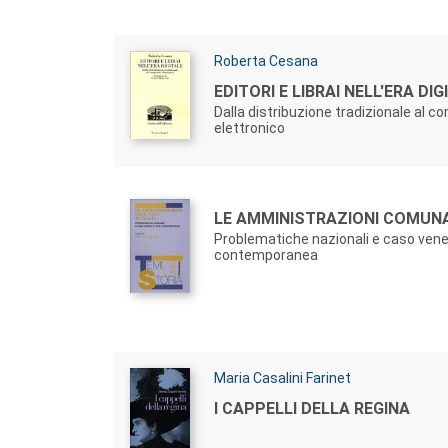
Autori:
Roberta Cesana
Titolo:
EDITORI E LIBRAI NELL'ERA DIG
Dalla distribuzione tradizionale al 
elettronico
Autori:
Titolo:
LE AMMINISTRAZIONI COMUNALI
Problematiche nazionali e caso vene
contemporanea
Autori:
Maria Casalini Farinet
Titolo:
I CAPPELLI DELLA REGINA