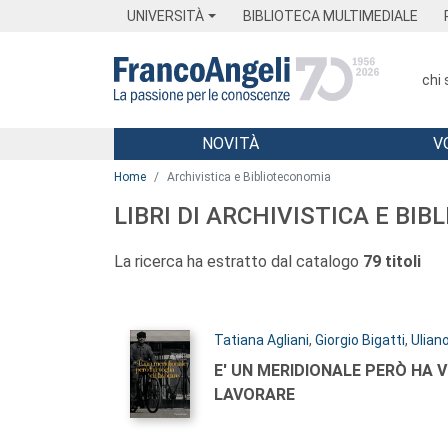
Menu
Main content
Footer
Menu
UNIVERSITÀ
BIBLIOTECA MULTIMEDIALE
chi
NOVITÀ
V
Main content
Home
Archivistica e Biblioteconomia
LIBRI DI ARCHIVISTICA E BI
La ricerca ha estratto dal catalogo
79 titoli
Autori:
Tatiana Agliani
,
Giorgio Bigatti
,
Ulian
Titolo:
E' UN MERIDIONALE PERÒ HA V
LAVORARE