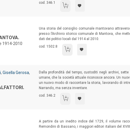
Codice libro:
cod. 346.1
I cappelli della regina
Sommario:
Una storia del consiglio comunale mantovano attraverso i
presso l’Archivio storico comunale di Mantova, che mette
MANTOVA.
dati dei politici locali dal 1914 al 2010.
ale 1914-2010
Codice libro:
cod. 1502.8
Il consiglio comunale di Mantova.
Sommario:
i
,
Gisella Gerosa
,
Dalla profondità del tempo, custoditi negli archivi, sett
umane, che la società attuale riconosce ancora. Un nuov
un nuovo modo di raccontare la storia, lavorando di intrec
ALFATTORI.
Narrando, ma senza inventare.
Codice libro:
cod. 346.2
Mendicanti emarginati e malfattori.
Sommario:
A partire da un inedito indice del 1729, il volume raccog
Remondini di Bassano, i maggiori editori italiani del XVII