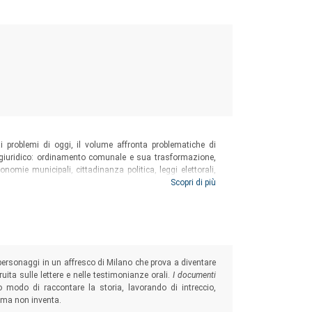
i problemi di oggi, il volume affronta problematiche di
e giuridico: ordinamento comunale e sua trasformazione,
tonomie municipali, cittadinanza politica, leggi elettorali,
di assetto e di relazioni dopo l’istituzione delle regioni.
Scopri di più
onale veneta.
personaggi in un affresco di Milano che prova a diventare
uita sulle lettere e nelle testimonianze orali.
I documenti
odo di raccontare la storia, lavorando di intreccio,
, ma non inventa.