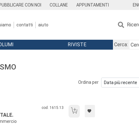
EN
PUBBLICARE CON NOI
COLLANE
APPUNTAMENTI
Ricer
 siamo
contatti
aiuto
OLUMI
RIVISTE
Cerca:
LISMO
Ordina per
Codice libro:
cod. 1615.13
Editori e librai nell'era digitale.
ITALE.
commercio