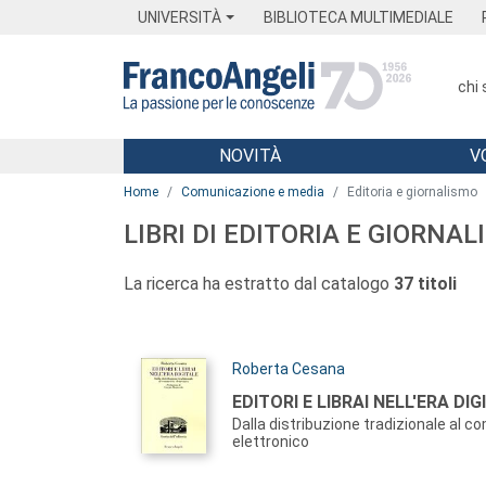
Menu
Main content
Footer
Menu
UNIVERSITÀ
BIBLIOTECA MULTIMEDIALE
chi
NOVITÀ
V
Main content
Home
Comunicazione e media
Editoria e giornalismo
LIBRI DI EDITORIA E GIORNA
La ricerca ha estratto dal catalogo
37 titoli
Autori:
Roberta Cesana
Titolo:
EDITORI E LIBRAI NELL'ERA DIG
Dalla distribuzione tradizionale al 
elettronico