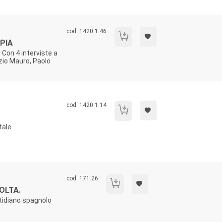
Codice libro:
cod. 1420.1.46
L'Italia dei giornali fotocopia
OPIA
. Con 4 interviste a
zio Mauro, Paolo
Codice libro:
cod. 1420.1.14
I TG del futuro.
tale
Codice libro:
cod. 171.26
El Pais, le ragioni di una svolta.
VOLTA.
otidiano spagnolo