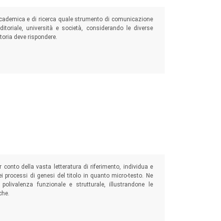
 accademica e di ricerca quale strumento di comunicazione
editoriale, università e società, considerando le diverse
itoria deve rispondere.
r conto della vasta letteratura di riferimento, individua e
ei processi di genesi del titolo in quanto micro-testo. Ne
 polivalenza funzionale e strutturale, illustrandone le
che.