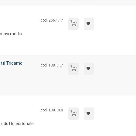
Codice libro:
cod. 266.1.17
Videoculture digitali.
 nuovi media
tti Tricamo
Codice libro:
cod. 1381.1.7
La fabbrica delle emozioni.
.
Codice libro:
cod. 1381.3.3
La "morale" dei giornalisti.
.
rodotto editoriale