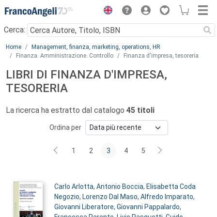
Menu
Cerca:
Main content
Home
Management, finanza, marketing, operations, HR
Finanza. Amministrazione. Controllo
Finanza d'impresa, tesoreria
LIBRI DI FINANZA D'IMPRESA,
TESORERIA
La ricerca ha estratto dal catalogo
45 titoli
Ordina per
1
2
3
4
5
Autori:
Carlo Arlotta
,
Antonio Boccia
,
Elisabetta Coda
Negozio
,
Lorenzo Dal Maso
,
Alfredo Imparato
,
Giovanni Liberatore
,
Giovanni Pappalardo
,