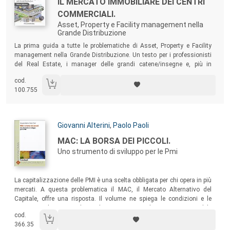
Titolo:
IL MERCATO IMMOBILIARE DEI CENTRI
COMMERCIALI.
Asset, Property e Facility management nella
Grande Distribuzione
Sommario:
La prima guida a tutte le problematiche di Asset, Property e Facility
management nella Grande Distribuzione. Un testo per i professionisti
del Real Estate, i manager delle grandi catene/insegne e, più in
generale, della Grande Distribuzione, gli amministratori pubblici, e
cod.
infine i progettisti.
100.755
Autori:
Giovanni Alterini
,
Paolo Paoli
Titolo:
MAC: LA BORSA DEI PICCOLI.
Uno strumento di sviluppo per le Pmi
Sommario:
La capitalizzazione delle PMI è una scelta obbligata per chi opera in più
mercati. A questa problematica il MAC, il Mercato Alternativo del
Capitale, offre una risposta. Il volume ne spiega le condizioni e le
caratteristiche e si rivolge a dottori commercialisti, revisori contabili,
cod.
analisti finanziari, funzionari bancari…
366.35