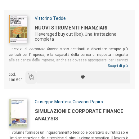
Autori:
Vittorino Tedde
Titolo:
NUOVI STRUMENTI FINANZIARI
Il leveraged buy out (lbo). Una trattazione
completa
Sommario:
I servizi di
corporate finance
sono destinati a diventare sempre più
centrali per l’impresa, e la capacità della banca di risposta integrata
alle esigenze delle imprese, anche se dovesse appoggiarsi per i servizi
più innovativi in network a grandi istituzioni nazionali o estere, sarà
Scopri di più
fattore determinante per mantenere e incrementare la clientela. Questo
cod.
costituirà una sfida soprattutto per le banche locali se vogliono
100.593
continuare a essere l’interlocutore privilegiato delle PMI.
Autori:
Giuseppe Montesi
,
Giovanni Papiro
Titolo:
SIMULAZIONI E CORPORATE FINANCE
ANALYSIS
Sommario:
Il volume fornisce un inquadramento teorico e operativo sull’utilizzo e
l’implementazione delle tecniche di simulazione stocastica. Il lavoro è