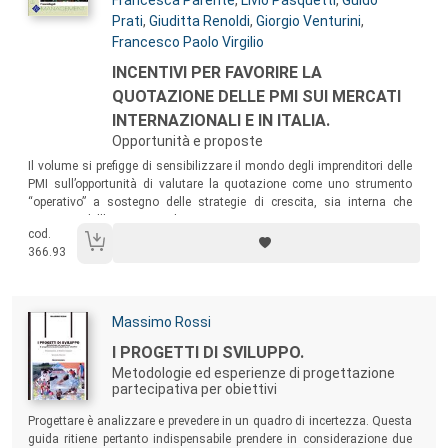
Francesca Parente
,
Livio Pasquetti
,
Guido
Prati
,
Giuditta Renoldi
,
Giorgio Venturini
,
Francesco Paolo Virgilio
Titolo:
INCENTIVI PER FAVORIRE LA
QUOTAZIONE DELLE PMI SUI MERCATI
INTERNAZIONALI E IN ITALIA.
Opportunità e proposte
Sommario:
Il volume si prefigge di sensibilizzare il mondo degli imprenditori delle
PMI sull’opportunità di valutare la quotazione come uno strumento
“operativo” a sostegno delle strategie di crescita, sia interna che
esterna, e dell’internazionalizzazione.
cod.
366.93
Autori:
Massimo Rossi
Titolo:
I PROGETTI DI SVILUPPO.
Metodologie ed esperienze di progettazione
partecipativa per obiettivi
Sommario:
Progettare è analizzare e prevedere in un quadro di incertezza. Questa
guida ritiene pertanto indispensabile prendere in considerazione due