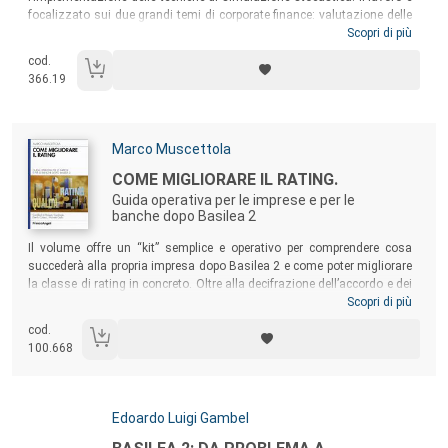
focalizzato sui due grandi temi di corporate finance: valutazione delle
aziende e stima del rischio di credito. Sono descritte l’utilità e la logica
Scopri di più
applicativa del metodo della simulazione nell’analisi finanziaria, le
cod.
modalità di applicazione delle tecniche di simulazione nell’ambito della
366.19
valutazione d’azienda, le applicazioni nell’analisi del rischio di credito.
Numerosi i case study presentati.
Autori:
Marco Muscettola
Titolo:
COME MIGLIORARE IL RATING.
Guida operativa per le imprese e per le
banche dopo Basilea 2
Sommario:
Il volume offre un “kit” semplice e operativo per comprendere cosa
succederà alla propria impresa dopo Basilea 2 e come poter migliorare
la classe di rating in concreto. Oltre alla decifrazione dell’accordo e dei
risvolti, viene presentato il Basel-Test per l’individuazione del
Scopri di più
posizionamento dell’azienda e, di conseguenza, i percorsi da
cod.
effettuare strategicamente per un miglioramento del proprio standing.
100.668
Inoltre, in sette punti cardine si forniscono le prescrizioni per un sicuro
miglioramento della qualità dell’impresa, anche agli occhi del sistema
bancario.
Autori:
Edoardo Luigi Gambel
Titolo: