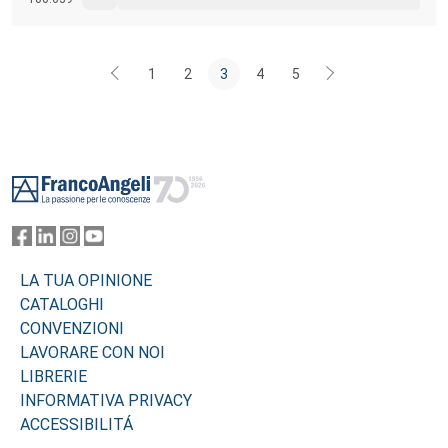
1
2
3
4
5
Footer
LA TUA OPINIONE
CATALOGHI
CONVENZIONI
LAVORARE CON NOI
LIBRERIE
INFORMATIVA PRIVACY
ACCESSIBILITÁ