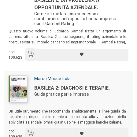
BASILEA 2: DA PROBLEMA A
OPPORTUNITÀ AZIENDALE.
Come affrontare con successo i
cambiamenti nel rapporto banca-impresa
con il Gambel Rating
Sommario:
Questo nuovo volume di Edoardo Gambel tratta un argomento di
estrema attualità: Basilea 2, a cui seguono, il rating aziendale e le
ripercussioni sul mondo bancario ed imprenditoriale. Il Gambel Rating,
qui esposto, è uno strumento fondamentale per le Aziende per valutare
cod.
i propri punti di forza e confrontarsi con le Banche.
100.623
Autori:
Marco Muscettola
Titolo:
BASILEA 2: DIAGNOSI E TERAPIE.
Guida pratica per le imprese
Sommario:
Un utile strumento che raccomanda analiticamente le linee guida da
seguire per rispondere in maniera appropriata alla valutazione della
solvibilità aziendale, ormai già in uso nelle maggiori banche italiane.
cod.
100.639