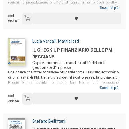
registri: la progettazione orientata al raggiungimento degli obiettivi,
che utilizza l’Approccio del Quadro Logico (ottica-obiettivo), e la
Scopri di più
progettazione partecipativa, attenta alle dinamiche di apprendimento e
cod.
alla flessibilità (ottica-processo). Una progettazione di qualità deve
563.87
apprendere dalle esperienze concluse e in corso, capitalizzando i
risultati delle valutazioni. Il volume presenta risultati e ampi stralci di
valutazioni realizzate a livello internazionale e in Italia, relativi agli
aspetti trattati.
Massimo Rossi
è consulente in tema di progettazione
Autori:
Lucia Vergalli
,
Mattia Iotti
e valutazione per varie Agenzie delle Nazioni Unite, la Commissione
Titolo:
Europea, organismi pubblici e privati italiani. Insegna Progettazione e
IL CHECK-UP FINANZIARIO DELLE PMI
valutazione al Corso di Laurea specialistica in Scienze per la pace di
REGGIANE.
Pisa.
Capire i numeri e la sostenibilità del ciclo
gestionale d'impresa
Sommario:
Una ricerca che offre l’occasione per capire come il tessuto economico
di una realtà di PMI tra le più solide nel nostro paese, la provincia di
Reggio Emilia, risenta, o possa fare fronte, alla recessione
internazionale. L’analisi, condotta attraverso i dati economici,
Scopri di più
patrimoniali e finanziari emergenti dai bilanci d’impresa di 75 aziende
cod.
del territorio locale, dal 2006 al 2009, consente di evidenziare tipicità
366.58
reddituali e patrimoniali del sistema economico provinciale.
Autori:
Stefano Bellintani