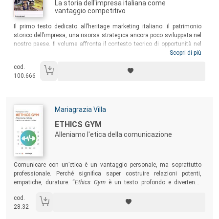
La storia dell'impresa italiana come
vantaggio competitivo
Sommario:
Il primo testo dedicato all’heritage marketing italiano: il patrimonio
storico dell’impresa, una risorsa strategica ancora poco sviluppata nel
nostro paese. Il volume affronta il contesto teorico di opportunità nel
quale si colloca l’attività dell’azienda moderna: sociologia dei
Scopri di più
consumi, costruzione del brand, cultura e museo d’impresa. L’utilizzo
cod.
dell’heritage aziendale in Italia è illustrato attraverso numerosi case
100.666
histories di aziende che si promuovono con la cultura d’impresa.
Autori:
Mariagrazia Villa
Titolo:
ETHICS GYM
Alleniamo l'etica della comunicazione
Sommario:
Comunicare con un’etica è un vantaggio personale, ma soprattutto
professionale. Perché significa saper costruire relazioni potenti,
empatiche, durature. “
Ethics Gym
è un testo profondo e divertente,
scritto col cuore, che offre una serie di preziosi esercizi per recuperare
cod.
la piena forma ‘umana’, allenando una sorprendente caratteristica:
28.32
l’etica” (
Barbara Reverberi, LinkedIn Italia Top Voice 2022
).