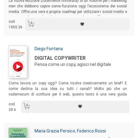
La nuova edizione (totalmente rinnovata) di un volume per i
marketing
men
che debbono capire come funziona oggi l’ecosistema dei social
media. Offre una vera e propria
roadmap
per utilizzare i social media e
riuscire così a presidiare il mercato, creare relazioni efficaci con i target
cod.
di riferimento, rafforzare la reputazione e acquisire nuovi clienti.
1065.36
Autori:
Diego Fontana
Titolo:
DIGITAL COPYWRITER
Pensa come un copy, agisci nel digitale
Sommario:
Come lavora un copy oggi? Come risolve creativamente un brief? E
come declina la sua idea su tutti i canali? Molto più che un
vademecum di scrittura per il web, questo testo è una vera guida
pratica per migliorare entrambe le abilità richieste a un copywriter nel
cod.
mercato del lavoro contemporaneo: sviluppare un pensiero creativo
28.6
efficace e conoscere le specificità del digitale e dei media su cui
viaggerà la sua idea.
Autori:
Maria Grazia Persico
,
Federico Rossi