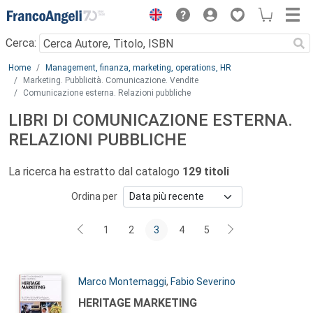
Menu
Cerca:
Main content
Home
Management, finanza, marketing, operations, HR
Marketing. Pubblicità. Comunicazione. Vendite
Comunicazione esterna. Relazioni pubbliche
LIBRI DI COMUNICAZIONE ESTERNA.
RELAZIONI PUBBLICHE
La ricerca ha estratto dal catalogo
129 titoli
Ordina per
1
2
3
4
5
Autori:
Marco Montemaggi
,
Fabio Severino
Titolo:
HERITAGE MARKETING