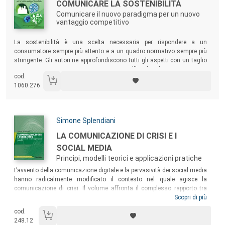
Titolo:
COMUNICARE LA SOSTENIBILITÀ
Comunicare il nuovo paradigma per un nuovo
vantaggio competitivo
Sommario:
La sostenibilità è una scelta necessaria per rispondere a un
consumatore sempre più attento e a un quadro normativo sempre più
stringente. Gli autori ne approfondiscono tutti gli aspetti con un taglio
estremamente pratico e concreto, grazie all’analisi di numerose case
cod.
history che abbracciano best practice molto eterogenee per dimensione
1060.276
dell’impresa e settore merceologico di appartenenza.
Autori:
Simone Splendiani
Titolo:
LA COMUNICAZIONE DI CRISI E I
SOCIAL MEDIA
Principi, modelli teorici e applicazioni pratiche
Sommario:
L’avvento della comunicazione digitale e la pervasività dei social media
hanno radicalmente modificato il contesto nel quale agisce la
comunicazione di crisi. Il volume affronta il complesso rapporto tra
comunicazione di crisi e social media alla luce delle tendenze più
Scopri di più
recenti e, al contempo, sulla base di modelli concettuali consolidati.
cod.
Uno strumento efficace e immediato, adatto a un pubblico tanto di
248.12
studiosi quanto di operatori della comunicazione.