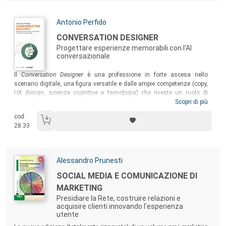
Autori:
Antonio Perfido
Titolo:
CONVERSATION DESIGNER
Progettare esperienze memorabili con l'AI
conversazionale
Sommario:
Il
Conversation Designer
è una professione in forte ascesa nello
scenario digitale, una figura versatile e dalle ampie competenze (copy,
UX design, scienze cognitive e tecnologia) che riveste un ruolo di
rilievo nel progettare relazioni tra persone, marche e organizzazioni
Scopri di più
nelle conversazioni uomo-macchina. Il volume, dal taglio molto
cod.
pratico, si rivolge ad un pubblico eterogeneo per studi ed esperienze,
28.33
offrendo spunti e suggerimenti per (ri)pensare il proprio futuro
lavorativo.
Autori:
Alessandro Prunesti
Titolo:
SOCIAL MEDIA E COMUNICAZIONE DI
MARKETING
Presidiare la Rete, costruire relazioni e
acquisire clienti innovando l'esperienza
utente
Sommario: