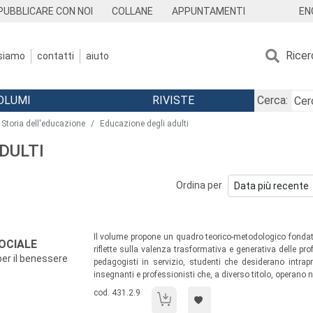
EN
PUBBLICARE CON NOI
COLLANE
APPUNTAMENTI
Ricer
 siamo
contatti
aiuto
OLUMI
RIVISTE
Cerca:
Storia dell'educazione
Educazione degli adulti
ADULTI
Ordina per
Sommario:
Il volume propone un quadro teorico-metodologico fondativ
SOCIALE
riflette sulla valenza trasformativa e generativa delle pro
per il benessere
pedagogisti in servizio, studenti che desiderano intrapr
insegnanti e professionisti che, a diverso titolo, operano ne
Codice libro:
cod. 431.2.9
Contesti educativi per il sociale