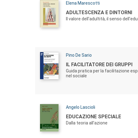
Autori:
Elena Marescotti
Titolo:
ADULTESCENZA E DINTORNI
Il valore dell'adultità, il senso dell'e
Autori:
Pino De Sario
Titolo:
IL FACILITATORE DEI GRUPPI
Guida pratica per la facilitazione es
nel sociale
Autori:
Angelo Lascioli
Titolo:
EDUCAZIONE SPECIALE
Dalla teoria all'azione