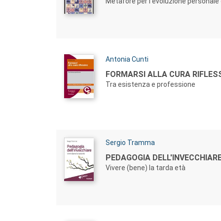
Metafore per l'evoluzione personale
Autori:
Antonia Cunti
Titolo:
FORMARSI ALLA CURA RIFLES
Tra esistenza e professione
Autori:
Sergio Tramma
Titolo:
PEDAGOGIA DELL'INVECCHIAR
Vivere (bene) la tarda età