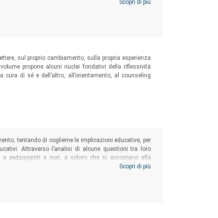
l’autrice del fortunato I porcospini di Schopenhauer, un
Scopri di più
on oltre 20.000 copie vendute.
lettere, sul proprio cambiamento, sulla propria esperienza
 volume propone alcuni nuclei fondativi della riflessività
a cura di sé e dell’altro, all’orientamento, al counseling
ento, tentando di coglierne le implicazioni educative, per
ucativi. Attraverso l’analisi di alcune questioni tra loro
ili a pedagogisti e non, a coloro che si accostano alla
in prima persona o attraverso l’esperienza dei congiunti.
Scopri di più