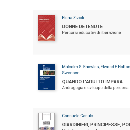
Autori:
Elena Zizioli
Titolo:
DONNE DETENUTE
Percorsi educativi di liberazione
Autori:
Malcolm S. Knowles
,
Elwood F. Holton 
Swanson
Titolo:
QUANDO L'ADULTO IMPARA
Andragogia e sviluppo della persona
Autori:
Consuelo Casula
Titolo:
GIARDINIERI, PRINCIPESSE, P