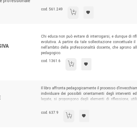
 e professionale
capacità di costruirle e di porgerle. Conselo Casula è 
autentico best seller tra i volumi di management recenti c
Codice libro:
cod. 561.249
Giardinieri, principesse, porcospini
Sommario:
Chi educa non può evitare di interrogarsi, e dunque di rif
evolutiva. A partire da tale sollecitazione concettuale il
SIVA
nell’ambito della professionalità docente, che aprono all
pedagogico.
Codice libro:
cod. 1361.6
Formarsi alla cura riflessiva
Sommario:
Il libro affronta pedagogicamente il processo d’invecchiam
individuare dei possibili orientamenti degli interventi ed
E
legate, si propongono degli elementi di riflessione, ut
vecchiaia in quanto professionisti, ma anche a chi la vive 
Codice libro:
cod. 637.9
Pedagogia dell'invecchiare