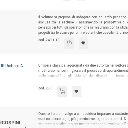
Sommario:
Il volume si propone di indagare con sguardo pedagogi
escluse tra le escluse
‒
assumendo la prospettiva di ge
pensato per tutti gli operatori che si misurano con la sfid
progetti tra le sbarre per offrire autentiche possibilità di ris
Codice libro:
cod. 249.1.18
Donne detenute
Sommario:
III
,
Richard A
Un’opera classica, aggiornata da due autorità nel settore 
mostra come, per migliorare il processo di apprendiment
sulle capacità e gli obiettivi dei discenti. Il testo 
sull’orientamento personale verso l’apprendimento degli a
competenze fondamentali.
Codice libro:
cod. 25.6
Quando l'adulto impara
Sommario:
Questo libro si rivolge a chi desidera imparare a costruire
suoi collaboratori, e, più genericamente, ai suoi amici. S
ORCOSPINI
strumento privilegiato per inviare messaggi evolutivi all’i