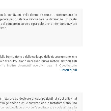
co le condizioni delle donne detenute
‒
storicamente le
nere per tutelare e valorizzare le differenze. Un testo
a dell’educare in carcere e per coloro che intendano avviare
catto.
della formazione e dello sviluppo delle risorse umane, che
o dell’adulto, siano necessari nuovi metodi sintonizzati
offre inoltre strumenti operativi quali il Questionario
dulti e la Guida alla diagnosi e alla pianificazione delle
Scopri di più
 metafore da dedicare ai suoi pazienti, ai suoi allievi, ai
i rivolge anche a chi è convinto che le metafore siano uno
nconscio collaborativo dell’ascoltatore, e vuole affinare la