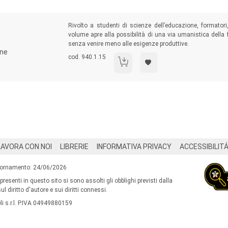
Sommario:
Rivolto a studenti di scienze dell’educazione, formatori
volume apre alla possibilità di una via umanistica della
senza venire meno alle esigenze produttive.
one
Codice libro:
cod. 940.1.15
Le humanities in azienda
LAVORA CON NOI
LIBRERIE
INFORMATIVA PRIVACY
ACCESSIBILIT
iornamento: 24/06/2026
 presenti in questo sito si sono assolti gli obblighi previsti dalla
l diritto d'autore e sui diritti connessi.
i s.r.l. P.IVA 04949880159