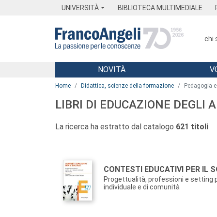
Menu
Main content
Footer
Menu
UNIVERSITÀ
BIBLIOTECA MULTIMEDIALE
chi
NOVITÀ
V
Main content
Home
Didattica, scienze della formazione
Pedagogia e 
LIBRI DI EDUCAZIONE DEGLI 
La ricerca ha estratto dal catalogo
621 titoli
Autori:
Titolo:
CONTESTI EDUCATIVI PER IL 
Progettualità, professioni e setting 
individuale e di comunità