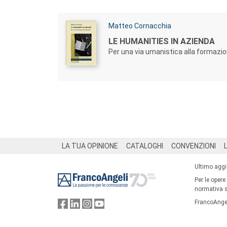
Autori:
Matteo Cornacchia
Titolo:
LE HUMANITIES IN AZIENDA
Per una via umanistica alla formazi
Footer
LA TUA OPINIONE
CATALOGHI
CONVENZIONI
Ultimo agg
Per le opere
normativa su
FrancoAngel