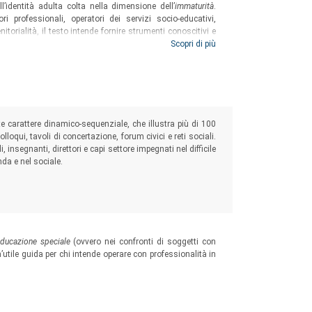
l’identità adulta colta nella dimensione dell’
immaturità
.
i professionali, operatori dei servizi socio-educativi,
nitorialità, il testo intende fornire strumenti conoscitivi e
ta all’identità dei soggetti adulti coinvolti, in grado di
Scopri di più
essaria ma, anche e soprattutto, desiderabile.
 carattere dinamico-sequenziale, che illustra più di 100
olloqui, tavoli di concertazione, forum civici e reti sociali.
i, insegnanti, direttori e capi settore impegnati nel difficile
nda e nel sociale.
ducazione speciale
(ovvero nei confronti di soggetti con
un’utile guida per chi intende operare con professionalità in