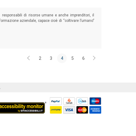
, responsabili di risorse umane e anche imprenditori, il
 formazione aziendale, capace cioè di “coltivare l’umano”
2
3
4
5
6
Á