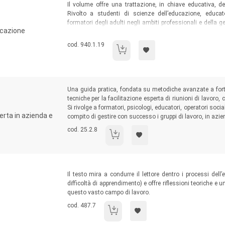
Sommario:
Il volume offre una trattazione, in chiave educativa, del
Rivolto a studenti di scienze dell’educazione, educator
formatori degli adulti negli ambiti professionali e della ge
ducazione
interpretativi per impostare una relazione educativa atten
coltivare la “maturità” come cifra identitaria non solo nec
Codice libro:
cod. 940.1.19
Adultescenza e dintorni
Sommario:
Una guida pratica, fondata su metodiche avanzate a forte
tecniche per la facilitazione esperta di riunioni di lavoro, c
Si rivolge a formatori, psicologi, educatori, operatori social
perta in azienda e
compito di gestire con successo i gruppi di lavoro, in azie
Codice libro:
cod. 25.2.8
Il facilitatore dei gruppi
Sommario:
Il testo mira a condurre il lettore dentro i processi dell’
e
difficoltà di apprendimento) e offre riflessioni teoriche e 
questo vasto campo di lavoro.
Codice libro:
cod. 487.7
Educazione speciale