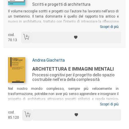
Scritti e progetti di architettura
Sommario:
Il volume raccoglie scritti e progetti cui l’autore ha lavorato nell’arco di
un trentennio. Il tema dominante è quello del rapporto tra antico e
nuovo in architettura, trattato con l’intento di intrecciare la riflessione
teorica con l’esperienza progettuale e di prendere posizione nei
Scopri di più
confronti del dibattito culturale che si è sviluppato – tra le diverse
cod.
discipline coinvolte in ambito accademico e nel concreto degli
70.13
interventi – sul restauro, sulla valorizzazione delle aree archeologiche
e, in generale, sul rapporto del progetto di architettura con le
preesistenze.
Autori:
Andrea Giachetta
Titolo:
ARCHITETTURA E IMMAGINI MENTALI
Processi cognitivi per il progetto dello spazio
costruibile nell’era della complessità
Sommario:
Nel nostro mondo complesso, sempre più velocemente in
trasformazione, potrebbe non aver più senso apprendere e insegnare il
progetto di architettura attraverso precetti stilistici e regole tecnico-
costruttive date per certe e immutabili. Per permettere un riassetto
Scopri di più
continuo dei saperi del progettista occorre agire su piani diversi,
cod.
fornendo – insieme alle conoscenze di base – strumenti metodologici
85.120
flessibili e di autoconoscenza per l’autoformazione permanente.
Questo libro, che si avvale delle riflessioni di docenti psicologi e