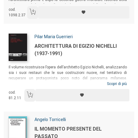
architetta italo-brasiliana “uno degli esponenti della riformulazione
cod.
latinoamericana del progetto globale delle avanguardie storiche
1098.2.37
europee spazzate via dai regimi totalitari” (Eduardo Subirats, 1991).
Autori:
Pilar Maria Guerrieri
Titolo:
ARCHITETTURA DI EGIZIO NICHELLI
(1937-1991)
Sommario:
Il volume ricostruisce l’opera dell’architetto Egizio Nichelli, analizzando
sia i suoi restauri che le sue costruzioni nuove, nel tentativo di
recuperare un protagonista poco noto del panorama milanese.
L’architettura di Nichelli è caratterizzata da un delicato equilibrio tra
Scopri di più
una forte volontà di restituire alla cittadinanza le tracce più antiche di
cod.
Milano e la realizzazione di opere nuove a carattere sociale, con
81.2.11
spostamenti da modelli razionalisti a quelli più organici.
Autori:
Angelo Torricelli
Titolo:
IL MOMENTO PRESENTE DEL
PASSATO