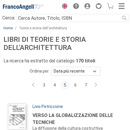
Menu
Cerca:
Main content
Home
Teorie e storia dell'architettura
LIBRI DI TEORIE E STORIA
DELL'ARCHITETTURA
La ricerca ha estratto dal catalogo
170 titoli
Ordina per
3
4
5
6
7
Autori:
Livio Petriccione
Titolo:
VERSO LA GLOBALIZZAZIONE DELLE
TECNICHE
La diffusione della cultura costruttiva