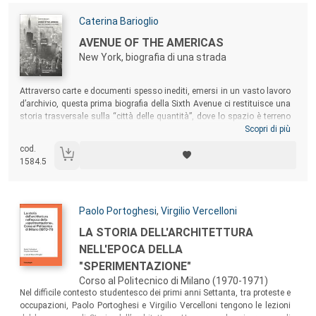
architetti, avanza, proprio in questa direzione, una serie di proposte
rivolte ai progettisti, soprattutto a quelli delle nuove generazioni.
Autori:
Caterina Barioglio
Titolo:
AVENUE OF THE AMERICAS
New York, biografia di una strada
Sommario:
Attraverso carte e documenti spesso inediti, emersi in un vasto lavoro
d’archivio, questa prima biografia della Sixth Avenue ci restituisce una
storia trasversale sulla “città delle quantità”, dove lo spazio è terreno
di scambio e di conflitto. La Sixth Avenue costituisce in questo senso
Scopri di più
un potente condensatore di storia politica e architettonica che
cod.
intercetta diverse stagioni della pianificazione di New York, offrendo
1584.5
una lente attraverso cui rileggere alcuni dei momenti più significativi
della cultura urbana nordamericana.
Autori:
Paolo Portoghesi
,
Virgilio Vercelloni
Titolo:
LA STORIA DELL'ARCHITETTURA
NELL'EPOCA DELLA
"SPERIMENTAZIONE"
Corso al Politecnico di Milano (1970-1971)
Sommario:
Nel difficile contesto studentesco dei primi anni Settanta, tra proteste e
occupazioni, Paolo Portoghesi e Virgilio Vercelloni tengono le lezioni