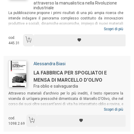
attraverso la manualistica nella Rivoluzione
industriale
Sommario:
La pubblicazione propone i primi risultati di una più ampia ricerca che
intende indagare il panorama complesso costituito da innovazioni
produttive e sociali, dinamiche economiche, impiego di nuovi materiali
e tecniche costruttive, momenti edificatori contaminati dalle diverse
Scopri di più
culture costruttive, che hanno portato alla formazione dei primi edifici
cod.
industriali. Partendo dagli elementi di connotazione tipologica degli
445.31
archetipi e seguendone lo sviluppo e le mutazioni, con il confronto con
i casi reali e la verifica con la manualistica, il lavoro tenta di ampliare
la prospettiva entro cui riconsiderare l’archeologia industriale.
Autori:
Alessandra Biasi
Titolo:
LA FABBRICA PER SPOGLIATOI E
MENSA DI MARCELLO D’OLIVO
Fra oblio e salvaguardia
Sommario:
Attraverso materiali d’archivio per lo più inediti, il testo ripercorre la
vicenda di un’opera pressoché dimenticata di Marcello D’Olivo, che nel
corso dei suoi oltre sessant’anni di vita ha intercettato oblio e rovina, e
più recentemente imboccato un complesso quanto controverso
Scopri di più
percorso di patrimonializzazione che ci interroga oggi sui principi da
cod.
porre alla base delle scelte operative e sulle conoscenze su cui fondare
1098.2.69
il riconoscimento delle qualità da salvaguardare.