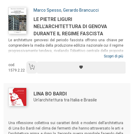
Autori:
Marco Spesso
,
Gerardo Brancucci
Titolo:
LE PIETRE LIGURI
NELL'ARCHITETTURA DI GENOVA
DURANTE IL REGIME FASCISTA
Sommario:
Le architetture genovesi del periodo fascista offrono una chiave per
comprendere la media della produzione edilizia nazionale cui il regime
progressivamente tendeva, rivelando l’obiettivo centrale delle proposte
di Marcello Piacentini riguardo a un’architettura italiana destinata alle
Scopri di più
masse e bilanciata tra tradizione e innovazione, tra utilitarismo e
cod.
qualità. Le pietre liguri ne costituirono una componente espressiva
1579.2.22
fondamentale nei valori tettonici, materici e cromatici, come questo
volume ci mostra.
Autori:
Titolo:
LINA BO BARDI
Un'architettura tra Italia e Brasile
Sommario:
Una riflessione collettiva sui caratteri ibridi e moderni dell’architettura
di Lina Bo Bardi nel clima dei fermenti che hanno attraversato le arti e
l’architettura prima e dopo la Seconda guerra mondiale facendo della