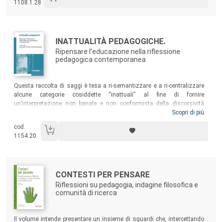
1108.1.28
di complessità…
Autori:
Titolo:
INATTUALITÀ PEDAGOGICHE.
Ripensare l’educazione nella riflessione
pedagogica contemporanea
Sommario:
Questa raccolta di saggi è tesa a ri-semantizzare e a ri-centralizzare
alcune categorie cosiddette “inattuali” al fine di fornire
un’interpretazione non banale e non conformista della discorsività
pedagogica contemporanea. La sfida che il testo propone sta nel
Scopri di più
tentativo di rispondere, in un costante confronto tra saperi umanistici
cod.
e saperi scientifici, alle istanze poste dall’attualità attraverso una
1154.20
rinnovata proposta di nodi e snodi euristici inattuali rischiarati,
soprattutto, nel loro significato autentico.
Autori:
Titolo:
CONTESTI PER PENSARE
Riflessioni su pedagogia, indagine filosofica e
comunità di ricerca
Sommario:
Il volume intende presentare un insieme di sguardi che, intercettando