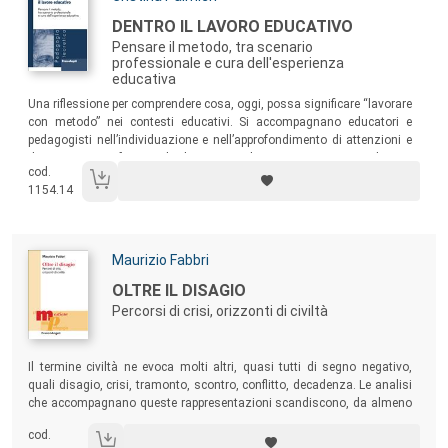
Titolo:
DENTRO IL LAVORO EDUCATIVO
Pensare il metodo, tra scenario
professionale e cura dell'esperienza
educativa
Sommario:
Una riflessione per comprendere cosa, oggi, possa significare “lavorare
con metodo” nei contesti educativi. Si accompagnano educatori e
pedagogisti nell’individuazione e nell’approfondimento di attenzioni e
disposizioni professionali che si articolano in un processo di cura
cod.
dell’esperienza educativa, rispettandone la contingenza, la
1154.14
problematicità e l’imprevedibilità.
Autori:
Maurizio Fabbri
Titolo:
OLTRE IL DISAGIO
Percorsi di crisi, orizzonti di civiltà
Sommario:
Il termine civiltà ne evoca molti altri, quasi tutti di segno negativo,
quali disagio, crisi, tramonto, scontro, conflitto, decadenza. Le analisi
che accompagnano queste rappresentazioni scandiscono, da almeno
un secolo a questa parte, il cammino dell’umanità, evidenziandone le
cod.
tappe critiche, le paure verso il futuro, il desiderio di ridurne gli elementi