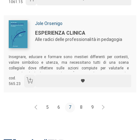
1061.15
nell’autenticità della confessione con cui Agostino si affianca a
ciascuno di noi, nello stesso momento in cui parla con Dio.
Autori:
Jole Orsenigo
Titolo:
ESPERIENZA CLINICA
Alle radici delle professionalità in pedagogia
Sommario:
Insegnare, educare e formare sono mestieri differenti per contesti,
valore simbolico e utenza, ma necessitano tutti di una scena
collegiale dove riflettere sulle azioni compiute per valutarle e
riconsiderarle da diverse angolature. È questa un’occasione etica, che
cod.
restituisce professionalità alla dimensione operativa di insegnanti,
565.23
educatori e formatori, ma che apre anche alla costruzione di un
discorso condiviso di ordine pedagogico.
5
6
7
8
9
Footer