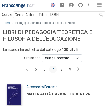
Menu
Cerca:
Main content
Home
Pedagogia teoretica e filosofia dell’educazione
LIBRI DI PEDAGOGIA TEORETICA E
FILOSOFIA DELL’EDUCAZIONE
La ricerca ha estratto dal catalogo
130 titoli
Ordina per
5
6
7
8
9
Autori:
Alessandro Ferrante
Titolo:
MATERIALITÀ E AZIONE EDUCATIVA