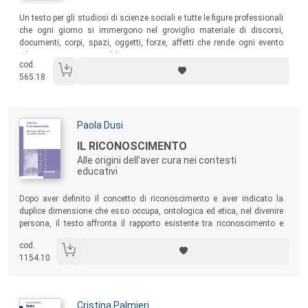
Sommario:
Un testo per gli studiosi di scienze sociali e tutte le figure professionali
che ogni giorno si immergono nel groviglio materiale di discorsi,
documenti, corpi, spazi, oggetti, forze, affetti che rende ogni evento
educativo unico e irripetibile.
cod.
565.18
Autori:
Paola Dusi
Titolo:
IL RICONOSCIMENTO
Alle origini dell'aver cura nei contesti
educativi
Sommario:
Dopo aver definito il concetto di riconoscimento e aver indicato la
duplice dimensione che esso occupa, ontologica ed etica, nel divenire
persona, il testo affronta il rapporto esistente tra riconoscimento e
cura nelle relazioni educative. Un volume per tutti coloro che nello
cod.
svolgere professioni educative sono guidati dalla passione per l’altro,
1154.10
tutti coloro le cui pratiche e riflessioni pongono al centro la relazione.
Autori:
Cristina Palmieri