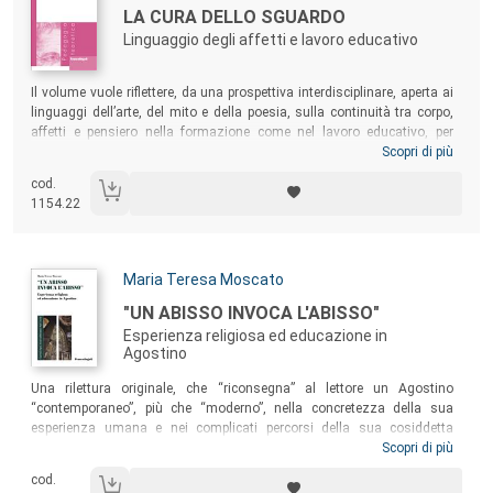
Titolo:
LA CURA DELLO SGUARDO
Linguaggio degli affetti e lavoro educativo
Sommario:
Il volume vuole riflettere, da una prospettiva interdisciplinare, aperta ai
linguaggi dell’arte, del mito e della poesia, sulla continuità tra corpo,
affetti e pensiero nella formazione come nel lavoro educativo, per
pensare dispositivi formativi che si prendano cura dello sguardo
Scopri di più
dell’educatore. Un testo che si offre a educatori e professionisti della
cod.
cura come un invito a coltivare spazi di consapevolezza, presenza a
1154.22
sé, cura del contesto e tensione a vivere la propria vita emotiva come
fonte inesauribile di interrogazione.
Autori:
Maria Teresa Moscato
Titolo:
"UN ABISSO INVOCA L'ABISSO"
Esperienza religiosa ed educazione in
Agostino
Sommario:
Una rilettura originale, che “riconsegna” al lettore un Agostino
“contemporaneo”, più che “moderno”, nella concretezza della sua
esperienza umana e nei complicati percorsi della sua cosiddetta
“conversione”. L’Autrice conduce il lettore a “leggersi” con gli stessi
Scopri di più
occhi di Agostino, con la sua lucida capacità di introspezione che
cod.
precorre le intuizioni della psicanalisi. Possiamo così specchiarci