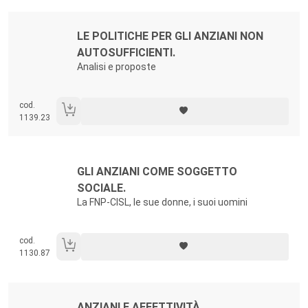
Autori:
Titolo:
LE POLITICHE PER GLI ANZIANI NON
AUTOSUFFICIENTI.
Analisi e proposte
cod.
1139.23
Autori:
Titolo:
GLI ANZIANI COME SOGGETTO
SOCIALE.
La FNP-CISL, le sue donne, i suoi uomini
cod.
1130.87
Autori:
Titolo:
ANZIANI E AFFETTIVITÀ.