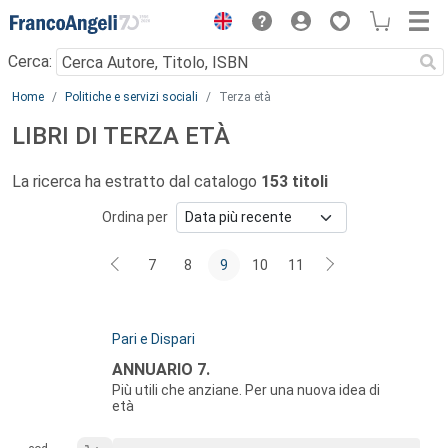
Menu
Cerca:
Main content
Home
Politiche e servizi sociali
Terza età
LIBRI DI TERZA ETÀ
La ricerca ha estratto dal catalogo
153 titoli
Ordina per
7
8
9
10
11
Autori:
Pari e Dispari
Titolo:
ANNUARIO 7.
Più utili che anziane. Per una nuova idea di
età