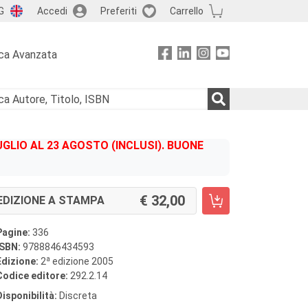
G
Accedi
Preferiti
Carrello
ca Avanzata
GLIO AL 23 AGOSTO (INCLUSI). BUONE
32,00
EDIZIONE A STAMPA
Pagine:
336
ISBN:
9788846434593
a
Edizione:
2
edizione 2005
Codice editore:
292.2.14
Disponibilità:
Discreta