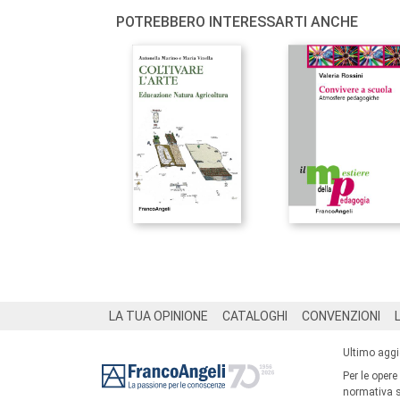
POTREBBERO INTERESSARTI ANCHE
Footer
LA TUA OPINIONE
CATALOGHI
CONVENZIONI
Ultimo agg
Per le opere
normativa su