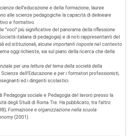
 scienze dell'educazione e della formazione, lauree
ono alle scienze pedagogiche la capacità di delineare
ivo e formativo.
 "voci" più significative del panorama della riflessione
ocietà italiana di pedagogia) e di noti rappresentanti del
li ed istituzionali, alcune
importanti risposte
nel contesto
stema
oggi richieste, sia sul piano della ricerca che della
nziale per una
lettura del tema della società della
in Scienze dell'Educazione e per i formatori professionisti,
nsegnanti ed i dirigenti scolastici.
i Pedagogia sociale e Pedagogia del lavoro presso la
tà degli Studi di Roma Tre. Ha pubblicato, tra l'altro:
98);
Formazione e organizzazione nella scuola
conomy
(2001).