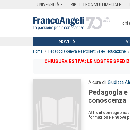
Menu
Main content
Footer
Menu
UNIVERSITÀ
BIBLIOTECA MULTIMEDIALE
chi
NOVITÀ
V
Main content
Home
Pedagogia generale e prospettive dell'educazione
CHIUSURA ESTIVA: LE NOSTRE SPEDIZ
A cura di:
Giuditta Al
Pedagogia e 
conoscenza
Atti del convegno naz
formazione e nuove pr