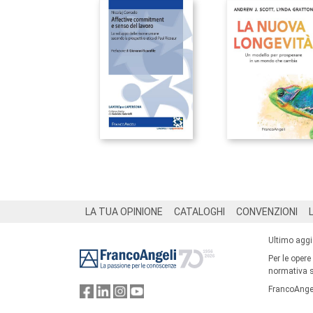
Footer
LA TUA OPINIONE
CATALOGHI
CONVENZIONI
Ultimo agg
Per le opere
normativa su
FrancoAngel