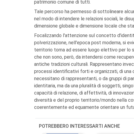
patrimonio comune di tutti.
Tale percorso ha permesso di sottolineare alcun
nel modo di intendere le relazioni sociali, le dis
dimensione globale e dimensione locale che stan
Focalizzando l'attenzione sul concetto d'identità
polverizzazione, nell'epoca post moderna, si evi
territorio torna ad essere luogo elettivo per lo 
che non sono, però, da intendersi come recupero 
antiche tradizioni culturali. Rappresentano inv
processi identificativi forti e organizzati, di un
necessitano di rappresentanti, o da gruppi di par
identitaria, ma da una pluralità di soggetti, sin
capacità di relazione, di affettività, di innovazio
diversità e del proprio territorio/mondo nella c
coerentemente ed equamente orientare un futuro
POTREBBERO INTERESSARTI ANCHE