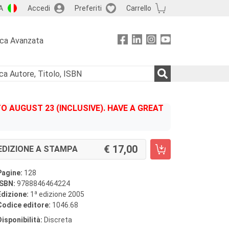
A
Accedi
Preferiti
Carrello
rca Avanzata
 AUGUST 23 (INCLUSIVE). HAVE A GREAT
17,00
EDIZIONE A STAMPA
Pagine:
128
ISBN:
9788846464224
a
Edizione:
1
edizione 2005
Codice editore:
1046.68
Disponibilità:
Discreta