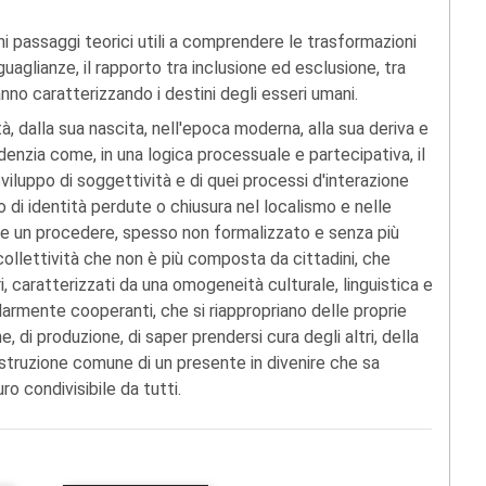
i passaggi teorici utili a comprendere le trasformazioni
uguaglianze, il rapporto tra inclusione ed esclusione, tra
no caratterizzando i destini degli esseri umani.
, dalla sua nascita, nell'epoca moderna, alla sua deriva e
denzia come, in una logica processuale e partecipativa, il
sviluppo di soggettività e di quei processi d'interazione
di identità perdute o chiusura nel localismo e nelle
ece un procedere, spesso non formalizzato e senza più
a collettività che non è più composta da cittadini, che
i, caratterizzati da una omogeneità culturale, linguistica e
golarmente cooperanti, che si riappropriano delle proprie
ne, di produzione, di saper prendersi cura degli altri, della
ostruzione comune di un presente in divenire che sa
 condivisibile da tutti.