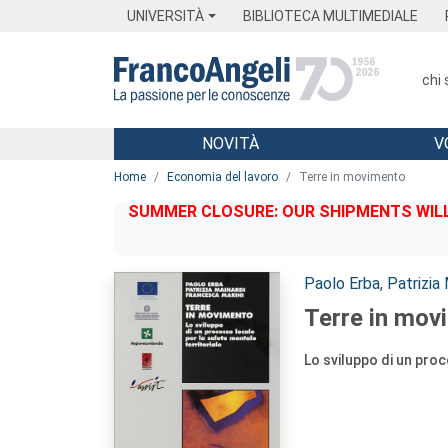
Menu
Main content
Footer
Menu
UNIVERSITÀ
BIBLIOTECA MULTIMEDIALE
chi
NOVITÀ
V
Main content
Home
Economia del lavoro
Terre in movimento
SUMMER CLOSURE: OUR SHIPMENTS WILL 
Autori:
Paolo Erba
,
Patrizia 
Terre in mov
Lo sviluppo di un proc