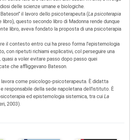
udiosi delle scienze umane e biologiche.
Bateson" il lavoro dello psicoterapeuta (
La psicoterapia
te libro), questo secondo libro di Madonna rende dunque
dente libro, aveva fondato la proposta di una psicoterapia
gere il contesto entro cui ha preso forma l'epistemologia
to, con ripetuti richiami esplicativi, col perseguire una
a, quasi a voler evitare passo dopo passo quei
icate che affliggevano Bateson.
e lavora come psicologo-psicoterapeuta. È didatta
e e responsabile della sede napoletana dell'istituto. È
psicoterapia ed epistemologia sistemica, tra cui
La
eri, 2003).