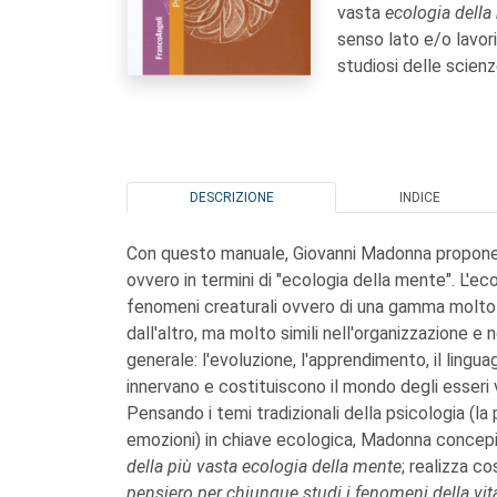
vasta
ecologia della
senso lato e/o lavori 
studiosi delle scien
DESCRIZIONE
INDICE
Con questo manuale, Giovanni Madonna propone 
ovvero in termini di "ecologia della mente". L'ec
fenomeni creaturali ovvero di una gamma molto 
dall'altro, ma molto simili nell'organizzazione e
generale: l'evoluzione, l'apprendimento, il linguagg
innervano e costituiscono il mondo degli esseri v
Pensando i temi tradizionali della psicologia (la
emozioni) in chiave ecologica, Madonna conce
della più vasta ecologia della mente
; realizza c
pensiero per chiunque studi i fenomeni della vita 