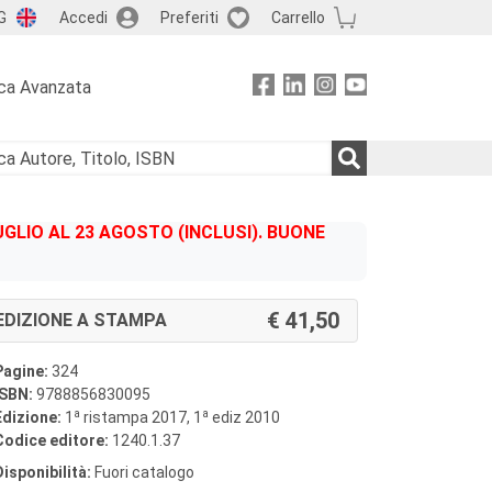
G
Accedi
Preferiti
Carrello
ca Avanzata
GLIO AL 23 AGOSTO (INCLUSI). BUONE
41,50
EDIZIONE A STAMPA
Pagine:
324
ISBN:
9788856830095
a
a
Edizione:
1
ristampa 2017, 1
ediz 2010
Codice editore:
1240.1.37
Disponibilità:
Fuori catalogo