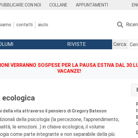
EN
PUBBLICARE CON NOI
COLLANE
APPUNTAMENTI
Ricer
 siamo
contatti
aiuto
OLUMI
RIVISTE
Cerca:
IONI VERRANNO SOSPESE PER LA PAUSA ESTIVA DAL 30 LU
VACANZE!
a ecologica
 della vita attraverso il pensiero di Gregory Bateson
zionali della psicologia (la percezione, l’apprendimento,
alità, le emozioni…) in chiave ecologica, il volume
ogia come parte integrante e non separabile della più