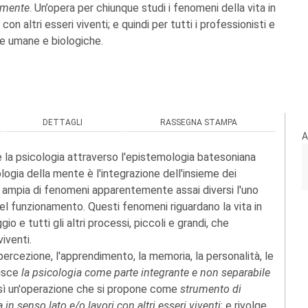
 mente
. Un’opera per chiunque studi i fenomeni della vita in
con altri esseri viventi; e quindi per tutti i professionisti e
ze umane e biologiche.
DETTAGLI
RASSEGNA STAMPA
A
la psicologia attraverso l'epistemologia batesoniana
ologia della mente è l'integrazione dell'insieme dei
ampia di fenomeni apparentemente assai diversi l'uno
 nel funzionamento. Questi fenomeni riguardano la vita in
io e tutti gli altri processi, piccoli e grandi, che
iventi.
 percezione, l'apprendimento, la memoria, la personalità, le
pisce
la psicologia come parte integrante e non separabile
osì un'operazione che si propone come
strumento di
in senso lato e/o lavori con altri esseri viventi
; e rivolge