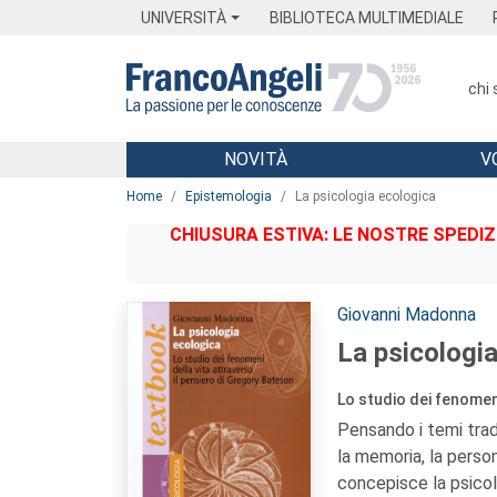
Menu
Main content
Footer
Menu
UNIVERSITÀ
BIBLIOTECA MULTIMEDIALE
chi
NOVITÀ
V
Main content
Home
Epistemologia
La psicologia ecologica
CHIUSURA ESTIVA: LE NOSTRE SPEDIZ
Autori:
Giovanni Madonna
La psicologi
Lo studio dei fenomeni
Pensando i temi tradi
la memoria, la person
concepisce la psicol