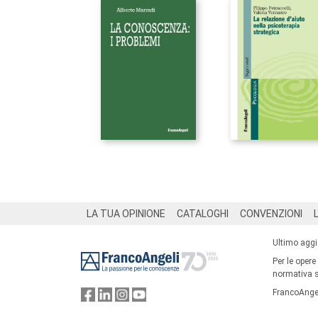
Footer
LA TUA OPINIONE
CATALOGHI
CONVENZIONI
Ultimo agg
Per le opere
normativa su
FrancoAngel