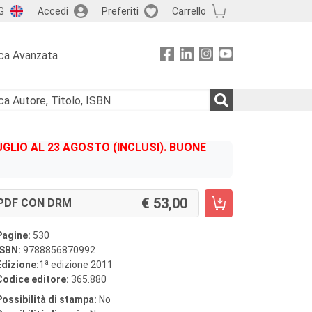
G
Accedi
Preferiti
Carrello
ca Avanzata
GLIO AL 23 AGOSTO (INCLUSI). BUONE
53,00
PDF CON DRM
Pagine:
530
ISBN:
9788856870992
a
Edizione:
1
edizione 2011
Codice editore:
365.880
Possibilità di stampa:
No