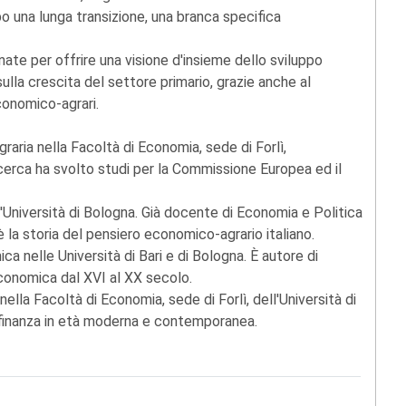
 una lunga transizione, una branca specifica
inate per offrire una visione d'insieme dello sviluppo
lla crescita del settore primario, grazie anche al
conomico-agrari.
raria nella Facoltà di Economia, sede di Forlì,
 ricerca ha svolto studi per la Commissione Europea ed il
'Università di Bologna. Già docente di Economia e Politica
vi è la storia del pensiero economico-agrario italiano.
a nelle Università di Bari e di Bologna. È autore di
conomica dal XVI al XX secolo.
lla Facoltà di Economia, sede di Forlì, dell'Università di
a finanza in età moderna e contemporanea.