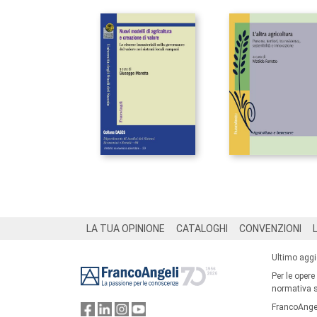
Footer
LA TUA OPINIONE
CATALOGHI
CONVENZIONI
Ultimo agg
Per le opere
normativa su
FrancoAngel