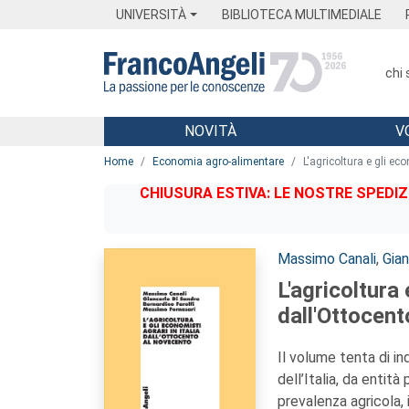
Menu
Main content
Footer
Menu
UNIVERSITÀ
BIBLIOTECA MULTIMEDIALE
chi
NOVITÀ
V
Main content
Home
Economia agro-alimentare
L'agricoltura e gli ec
CHIUSURA ESTIVA: LE NOSTRE SPEDIZ
Autori:
Massimo Canali
,
Gian
L'agricoltura 
dall'Ottocen
Il volume tenta di in
dell’Italia, da enti
prevalenza agricola, 