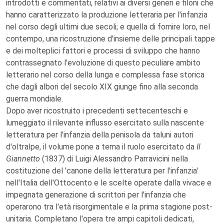
introdotti e commentati, relativi ai diversi generi e filoni che
hanno caratterizzato la produzione letteraria per l'infanzia
nel corso degli ultimi due secoli; e quella di fornire loro, nel
contempo, una ricostruzione d'insieme delle principali tappe
e dei molteplici fattori e processi di sviluppo che hanno
contrassegnato l'evoluzione di questo peculiare ambito
letterario nel corso della lunga e complessa fase storica
che dagli albori del secolo XIX giunge fino alla seconda
guerra mondiale.
Dopo aver ricostruito i precedenti settecenteschi e
lumeggiato il rilevante influsso esercitato sulla nascente
letteratura per l'infanzia della penisola da taluni autori
d'oltralpe, il volume pone a tema il ruolo esercitato da
Il
Giannetto
(1837) di Luigi Alessandro Parravicini nella
costituzione del 'canone della letteratura per l'infanzia'
nell'Italia dell'Ottocento e le scelte operate dalla vivace e
impegnata generazione di scrittori per l'infanzia che
operarono tra l'età risorgimentale e la prima stagione post-
unitaria. Completano l'opera tre ampi capitoli dedicati,