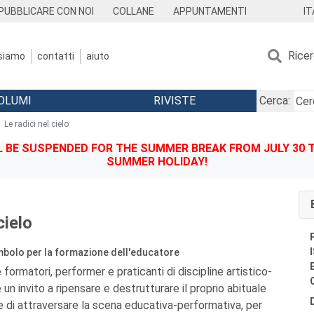
IT
PUBBLICARE CON NOI
COLLANE
APPUNTAMENTI
Rice
 siamo
contatti
aiuto
OLUMI
RIVISTE
Cerca:
Le radici nel cielo
BE SUSPENDED FOR THE SUMMER BREAK FROM JULY 30 TO
SUMMER HOLIDAY!
cielo
ambolo per la formazione dell'educatore
 formatori, performer e praticanti di discipline artistico-
 un invito a ripensare e destrutturare il proprio abituale
di attraversare la scena educativa-performativa, per