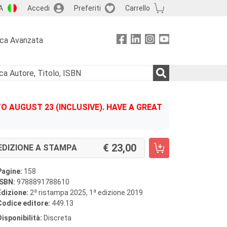
A
Accedi
Preferiti
Carrello
rca Avanzata
 AUGUST 23 (INCLUSIVE). HAVE A GREAT
23,00
EDIZIONE A STAMPA
Pagine:
158
ISBN:
9788891788610
a
a
Edizione:
2
ristampa 2025, 1
edizione 2019
Codice editore:
449.13
Disponibilità:
Discreta