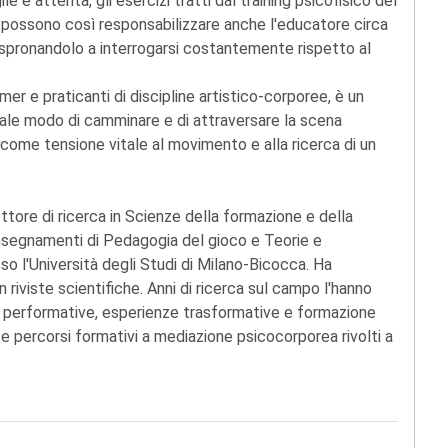
gile e attenta, gli esercizi tratti dal training psicofisico del
 possono così responsabilizzare anche l'educatore circa
 - spronandolo a interrogarsi costantemente rispetto al
mer e praticanti di discipline artistico-corporee, è un
ituale modo di camminare e di attraversare la scena
o come tensione vitale al movimento e alla ricerca di un
ttore di ricerca in Scienze della formazione e della
 insegnamenti di Pedagogia del gioco e Teorie e
 l'Università degli Studi di Milano-Bicocca. Ha
n riviste scientifiche. Anni di ricerca sul campo l'hanno
rti performative, esperienze trasformative e formazione
e percorsi formativi a mediazione psicocorporea rivolti a