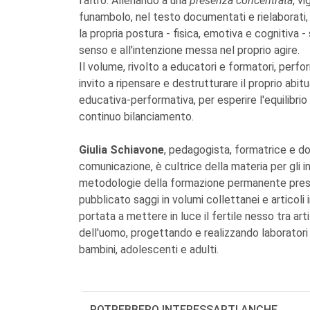
l'altro. Allenando a una
presenza concentrata
, vi
funambolo, nel testo documentati e rielaborati,
la propria postura - fisica, emotiva e cognitiva
senso e all'intenzione messa nel proprio agire.
Il volume, rivolto a educatori e formatori, perfor
invito a ripensare e destrutturare il proprio ab
educativa-performativa, per esperire l'equilibri
continuo bilanciamento.
Giulia Schiavone
, pedagogista, formatrice e do
comunicazione, è cultrice della materia per gli
metodologie della formazione permanente presso
pubblicato saggi in volumi collettanei e articoli i
portata a mettere in luce il fertile nesso tra a
dell'uomo, progettando e realizzando laboratori 
bambini, adolescenti e adulti.
POTREBBERO INTERESSARTI ANCHE