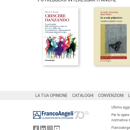
Footer
LA TUA OPINIONE
CATALOGHI
CONVENZIONI
Ultimo agg
Per le opere
normativa su
FrancoAngel