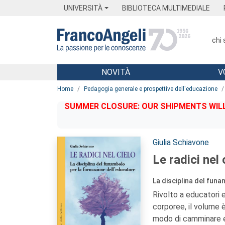
Menu
Main content
Footer
Menu
UNIVERSITÀ
BIBLIOTECA MULTIMEDIALE
chi
NOVITÀ
V
Main content
Home
Pedagogia generale e prospettive dell'educazione
SUMMER CLOSURE: OUR SHIPMENTS WILL 
Autori:
Giulia Schiavone
Le radici nel 
La disciplina del fun
Rivolto a educatori e
corporee, il volume è
modo di camminare e 