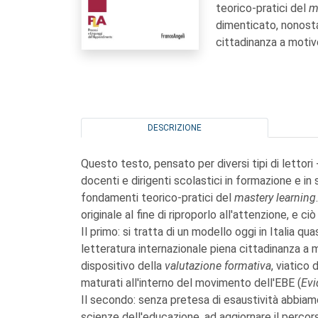
teorico-pratici del
m
dimenticato, nonosta
cittadinanza a motivo
DESCRIZIONE
Questo testo, pensato per diversi tipi di lettori 
docenti e dirigenti scolastici in formazione e in s
fondamenti teorico-pratici del
mastery learning
originale al fine di riproporlo all'attenzione, e 
Il primo: si tratta di un modello oggi in Italia q
letteratura internazionale piena cittadinanza a mo
dispositivo della
valutazione formativa
, viatico 
maturati all'interno del movimento dell'EBE (
Evi
Il secondo: senza pretesa di esaustività abbiamo 
scienze dell'educazione, ad aggiornare il percorso