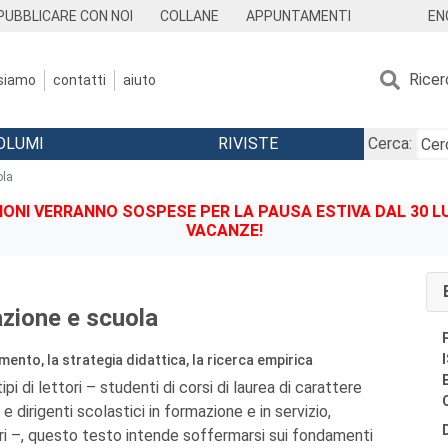
EN
PUBBLICARE CON NOI
COLLANE
APPUNTAMENTI
Ricer
 siamo
contatti
aiuto
OLUMI
RIVISTE
Cerca:
ola
IONI VERRANNO SOSPESE PER LA PAUSA ESTIVA DAL 30 LU
VACANZE!
azione e scuola
mento, la strategia didattica, la ricerca empirica
pi di lettori – studenti di corsi di laurea di carattere
 dirigenti scolastici in formazione e in servizio,
tari –, questo testo intende soffermarsi sui fondamenti