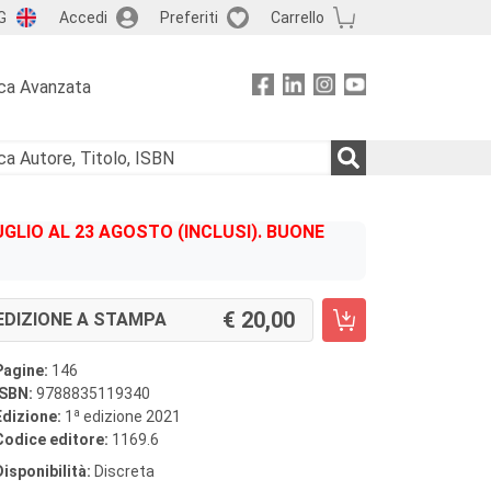
G
Accedi
Preferiti
Carrello
ca Avanzata
GLIO AL 23 AGOSTO (INCLUSI). BUONE
20,00
EDIZIONE A STAMPA
Pagine:
146
ISBN:
9788835119340
a
Edizione:
1
edizione 2021
Codice editore:
1169.6
Disponibilità:
Discreta