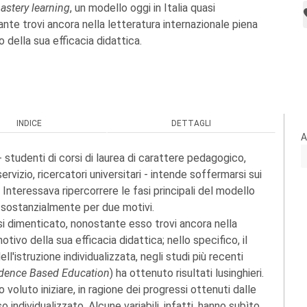
astery learning
, un modello oggi in Italia quasi
nte trovi ancora nella letteratura internazionale piena
 della sua efficacia didattica.
INDICE
DETTAGLI
A
- studenti di corsi di laurea di carattere pedagogico,
ervizio, ricercatori universitari - intende soffermarsi sui
. Interessava ripercorrere le fasi principali del modello
ciò sostanzialmente per due motivi.
uasi dimenticato, nonostante esso trovi ancora nella
tivo della sua efficacia didattica; nello specifico, il
dell'istruzione individualizzata, negli studi più recenti
dence Based Education
) ha ottenuto risultati lusinghieri.
voluto iniziare, in ragione dei progressi ottenuti dalle
 individualizzato. Alcune variabili, infatti, hanno subìto