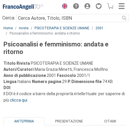
Menu
Cerca:
Main content
Home
riviste
PSICOTERAPIA E SCIENZE UMANE
2001
Psicoanalisi e femminismo: andata e ritorno
Psicoanalisi e femminismo: andata e
ritorno
Titolo Rivista
PSICOTERAPIA E SCIENZE UMANE
Autori/Curatori
Maria Grazia Minetti, Francesca Molfino
Anno di pubblicazione
2001
Fascicolo
2001/1
Lingua
Italiano
Numero pagine
29
P.
Dimensione file
74 KB
DOI
Il DOI è il codice a barre della proprietà intellettuale: per saperne di
più
clicca qui
ANTEPRIMA
PRESENTAZIONE
CITAMI