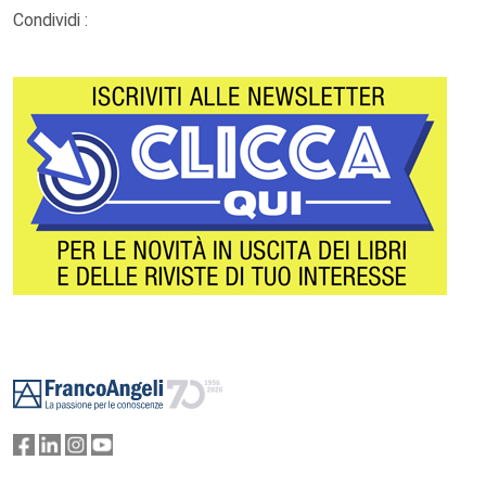
Condividi :
Footer