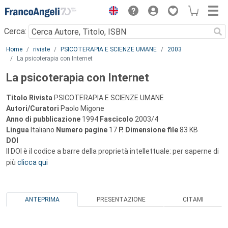
Menu
Cerca:
Main content
Home
riviste
PSICOTERAPIA E SCIENZE UMANE
2003
La psicoterapia con Internet
La psicoterapia con Internet
Titolo Rivista
PSICOTERAPIA E SCIENZE UMANE
Autori/Curatori
Paolo Migone
Anno di pubblicazione
1994
Fascicolo
2003/4
Lingua
Italiano
Numero pagine
17
P.
Dimensione file
83 KB
DOI
Il DOI è il codice a barre della proprietà intellettuale: per saperne di
più
clicca qui
ANTEPRIMA
PRESENTAZIONE
CITAMI