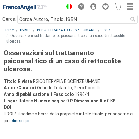
Menu
Cerca:
Main content
Home
riviste
PSICOTERAPIA E SCIENZE UMANE
1996
Osservazioni sul trattamento psicoanalitico di un caso di rettocolite
ulcerosa.
Osservazioni sul trattamento
psicoanalitico di un caso di rettocolite
ulcerosa.
Titolo Rivista
PSICOTERAPIA E SCIENZE UMANE
Autori/Curatori
Orlando Todarello, Piero Porcelli
Anno di pubblicazione
1
Fascicolo
1996/4
Lingua
Italiano
Numero pagine
0
P.
Dimensione file
0 KB
DOI
Il DOI è il codice a barre della proprietà intellettuale: per saperne di
più
clicca qui