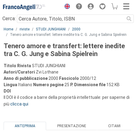
Menu
Cerca:
Main content
Home
riviste
STUDI JUNGHIANI
2000
Tenero amore e transfert: lettere inedite tra C. G. Jung e Sabina Spielrein
Tenero amore e transfert: lettere inedite
tra C. G. Jung e Sabina Spielrein
Titolo Rivista
STUDI JUNGHIANI
Autori/Curatori
Zvi Lothane
Anno di pubblicazione
2000
Fascicolo
2000/12
Lingua
Italiano
Numero pagine
25
P.
Dimensione file
152 KB
DOI
Il DOI è il codice a barre della proprietà intellettuale: per saperne di
più
clicca qui
ANTEPRIMA
PRESENTAZIONE
CITAMI