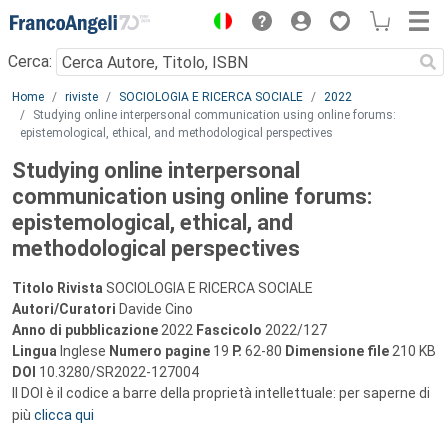
Menu
Cerca:
Main content
Home
riviste
SOCIOLOGIA E RICERCA SOCIALE
2022
Studying online interpersonal communication using online forums:
epistemological, ethical, and methodological perspectives
Studying online interpersonal
communication using online forums:
epistemological, ethical, and
methodological perspectives
Titolo Rivista
SOCIOLOGIA E RICERCA SOCIALE
Autori/Curatori
Davide Cino
Anno di pubblicazione
2022
Fascicolo
2022/127
Lingua
Inglese
Numero pagine
19
P.
62-80
Dimensione file
210 KB
DOI
10.3280/SR2022-127004
Il DOI è il codice a barre della proprietà intellettuale: per saperne di
più
clicca qui