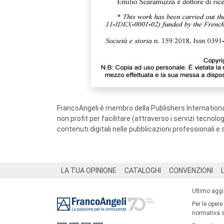
FrancoAngeli è membro della Publishers International
non profit per facilitare (attraverso i servizi tecnol
contenuti digitali nelle pubblicazioni professionali e 
Footer
LA TUA OPINIONE
CATALOGHI
CONVENZIONI
Ultimo agg
Per le opere
normativa su