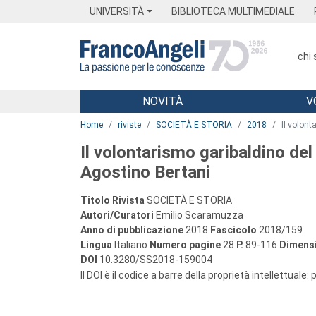
Menu
Main content
Footer
Menu
UNIVERSITÀ
BIBLIOTECA MULTIMEDIALE
chi
NOVITÀ
V
Main content
Home
riviste
SOCIETÀ E STORIA
2018
Il volont
Il volontarismo garibaldino del
Agostino Bertani
Titolo Rivista
SOCIETÀ E STORIA
Autori/Curatori
Emilio Scaramuzza
Anno di pubblicazione
2018
Fascicolo
2018/159
Lingua
Italiano
Numero pagine
28
P.
89-116
Dimensi
DOI
10.3280/SS2018-159004
Il DOI è il codice a barre della proprietà intellettuale: