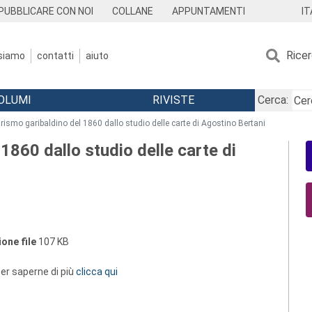
IT
PUBBLICARE CON NOI
COLLANE
APPUNTAMENTI
Rice
 siamo
contatti
aiuto
OLUMI
RIVISTE
Cerca:
arismo garibaldino del 1860 dallo studio delle carte di Agostino Bertani
 1860 dallo studio delle carte di
one file
107 KB
 per saperne di più
clicca qui