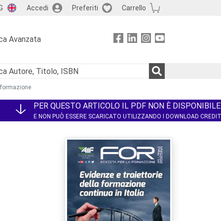
G
Accedi
Preferiti
Carrello
ca Avanzata
a formazione
PER QUESTO ARTICOLO IL PDF NON È DISPONIBILE
E NON PUÒ ESSERE SCARICATO UTILIZZANDO I DOWNLOAD CREDI