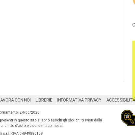
C
LAVORA CON NOI
LIBRERIE
INFORMATIVA PRIVACY
ACCESSIBILIT
iornamento: 24/06/2026
 presenti in questo sito si sono assolti gli obblighi previsti dalla
l diritto d'autore e sui diritti connessi.
i s.r.l. P.IVA 04949880159