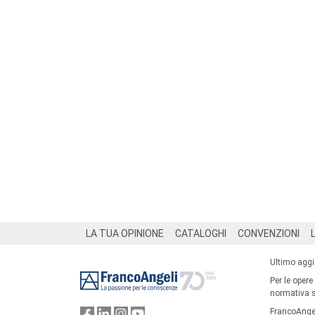
Footer
LA TUA OPINIONE
CATALOGHI
CONVENZIONI
Ultimo agg
Per le opere
normativa su
FrancoAngel