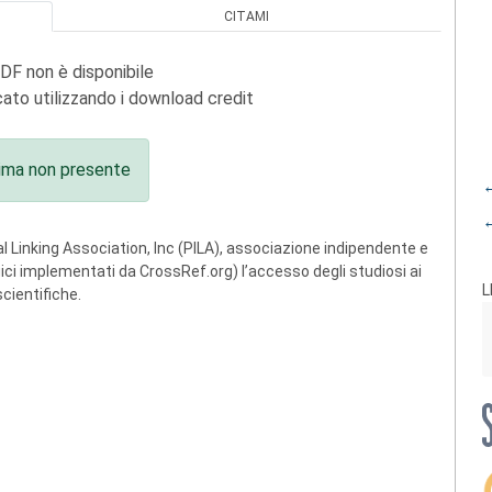
CITAMI
PDF non è disponibile
ato utilizzando i download credit
ima non presente
←
←
 Linking Association, Inc (PILA), associazione indipendente e
ogici implementati da CrossRef.org) l’accesso degli studiosi ai
L
scientifiche.