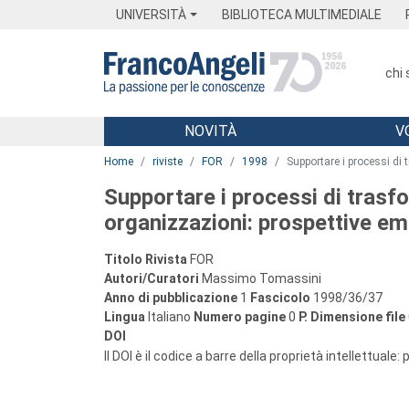
Menu
Main content
Footer
Menu
UNIVERSITÀ
BIBLIOTECA MULTIMEDIALE
chi
NOVITÀ
V
Main content
Home
riviste
FOR
1998
Supportare i processi di
Supportare i processi di trasf
organizzazioni: prospettive em
Titolo Rivista
FOR
Autori/Curatori
Massimo Tomassini
Anno di pubblicazione
1
Fascicolo
1998/36/37
Lingua
Italiano
Numero pagine
0
P.
Dimensione file
DOI
Il DOI è il codice a barre della proprietà intellettuale: