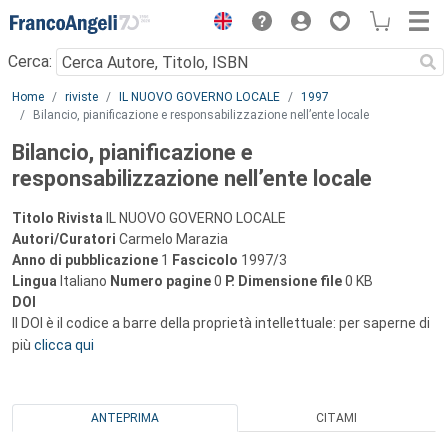
Menu
Cerca:
Main content
Home
riviste
IL NUOVO GOVERNO LOCALE
1997
Bilancio, pianificazione e responsabilizzazione nell’ente locale
Bilancio, pianificazione e
responsabilizzazione nell’ente locale
Titolo Rivista
IL NUOVO GOVERNO LOCALE
Autori/Curatori
Carmelo Marazia
Anno di pubblicazione
1
Fascicolo
1997/3
Lingua
Italiano
Numero pagine
0
P.
Dimensione file
0 KB
DOI
Il DOI è il codice a barre della proprietà intellettuale: per saperne di
più
clicca qui
ANTEPRIMA
CITAMI