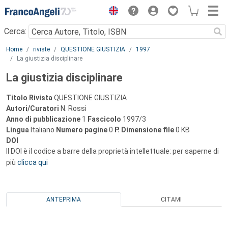
Menu
Cerca:
Main content
Home
riviste
QUESTIONE GIUSTIZIA
1997
La giustizia disciplinare
La giustizia disciplinare
Titolo Rivista
QUESTIONE GIUSTIZIA
Autori/Curatori
N. Rossi
Anno di pubblicazione
1
Fascicolo
1997/3
Lingua
Italiano
Numero pagine
0
P.
Dimensione file
0 KB
DOI
Il DOI è il codice a barre della proprietà intellettuale: per saperne di
più
clicca qui
ANTEPRIMA
CITAMI