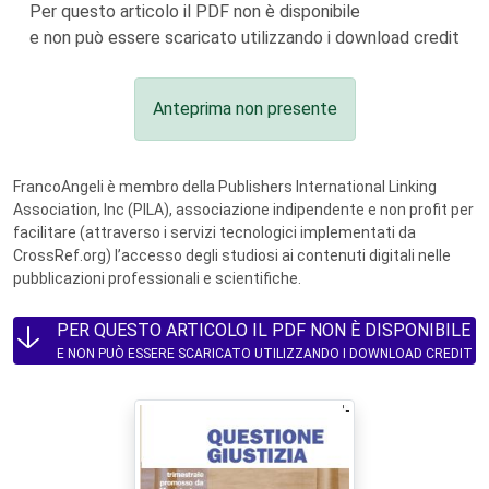
Per questo articolo il PDF non è disponibile
e non può essere scaricato utilizzando i download credit
Anteprima non presente
FrancoAngeli è membro della Publishers International Linking
Association, Inc (PILA), associazione indipendente e non profit per
facilitare (attraverso i servizi tecnologici implementati da
CrossRef.org) l’accesso degli studiosi ai contenuti digitali nelle
pubblicazioni professionali e scientifiche.
PER QUESTO ARTICOLO IL PDF NON È DISPONIBILE
E NON PUÒ ESSERE SCARICATO UTILIZZANDO I DOWNLOAD CREDIT