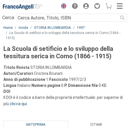
Menu
Cerca:
Main content
Home
riviste
STORIA IN LOMBARDIA
1997
La Scuola di setificio e lo sviluppo della tessitura serica in Como (1866 -
1915)
La Scuola di setificio e lo sviluppo della
tessitura serica in Como (1866 - 1915)
Titolo Rivista
STORIA IN LOMBARDIA
Autori/Curatori
Cristina Brunati
Anno di pubblicazione
1
Fascicolo
1997/2/3
Lingua
Italiano
Numero pagine
0
P.
Dimensione file
0 KB
DOI
Il DOI è il codice a barre della proprietà intellettuale: per saperne di
più
clicca qui
ANTEPRIMA
CITAMI