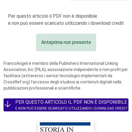
Per questo articolo il PDF non è disponibile
e non può essere scaricato utilizzando i download credit
Anteprima non presente
FrancoAngeli è membro della Publishers International Linking
Association, Inc (PILA), associazione indipendente e non profit per
facilitare (attraverso i servizi tecnologici implementati da
CrossRef.org) l’accesso degli studiosi ai contenuti digitali nelle
pubblicazioni professionali e scientifiche.
PER QUESTO ARTICOLO IL PDF NON È DISPONIBILE
E NON PUÒ ESSERE SCARICATO UTILIZZANDO I DOWNLOAD CREDIT