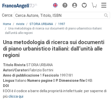
Menu
Cerca:
Main content
Home
riviste
STORIA URBANA
1997
Una metodologia di ricerca sui documenti di piano urbanistico italiani:
dall’unità alle regioni
Una metodologia di ricerca sui documenti
di piano urbanistico italiani: dall’unità alle
regioni
Titolo Rivista
STORIA URBANA
Autori/Curatori
Fabrizio Bottini
Anno di pubblicazione
1
Fascicolo
1997/81
Lingua
Italiano
Numero pagine
0
P.
Dimensione file
0 KB
DOI
Il DOI è il codice a barre della proprietà intellettuale: per saperne di
più
clicca qui