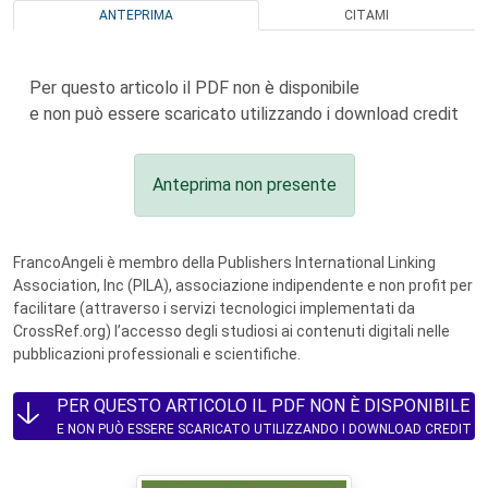
ANTEPRIMA
CITAMI
Per questo articolo il PDF non è disponibile
e non può essere scaricato utilizzando i download credit
Anteprima non presente
FrancoAngeli è membro della Publishers International Linking
Association, Inc (PILA), associazione indipendente e non profit per
facilitare (attraverso i servizi tecnologici implementati da
CrossRef.org) l’accesso degli studiosi ai contenuti digitali nelle
pubblicazioni professionali e scientifiche.
PER QUESTO ARTICOLO IL PDF NON È DISPONIBILE
E NON PUÒ ESSERE SCARICATO UTILIZZANDO I DOWNLOAD CREDIT