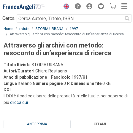
Menu
Cerca:
Main content
Home
riviste
STORIA URBANA
1997
Attraverso gli archivi con metodo: resoconto di un’esperienza di ricerca
Attraverso gli archivi con metodo:
resoconto di un’esperienza di ricerca
Titolo Rivista
STORIA URBANA
Autori/Curatori
Chiara Rostagno
Anno di pubblicazione
1
Fascicolo
1997/81
Lingua
Italiano
Numero pagine
0
P.
Dimensione file
0 KB
DOI
Il DOI è il codice a barre della proprietà intellettuale: per saperne di
più
clicca qui
ANTEPRIMA
CITAMI